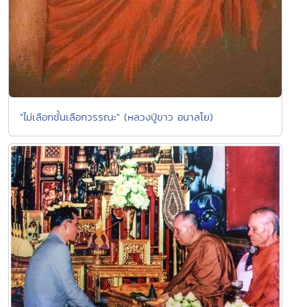
"ไม่เลือกชั้นเลือกวรรณะ" (หลวงปู่ขาว อนาลโย)