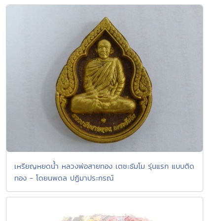
เหรียญหยดน้ำ หลวงพ่อสายทอง เตชะธัมโม รุ่นแรก แบบติด
ทอง - โดยนพดล ปฏิมาประกรณ์