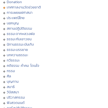
Donation
เทศกาลงานวัดช่วยชาติ
การเผยแผ่ศาสนา
ประเพณีไทย
บอกบุญ
สถานปฏิบัติธรรม
ธรรมะจากหลวงพ่อ
ธรรมะกับเยาวชน
นิทานธรรมะบันเทิง
ธรรมะบรรยาย
บทความธรรมะ
กวีธรรมะ
คติธรรม คำคม โดนใจ
กรรม
ศีล
บุญทาน
สมาธิ
วิปัสสนา
ปริวาสกรรม
ฟังสวดมนต์
คอร์สปฏิบัติธรรม