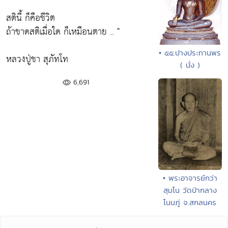
สตินี้ ก็คือชีวิต
ถ้าขาดสติเมื่อใด ก็เหมือนตาย .. "
• ๕๕.ปางประทานพร
หลวงปู่ชา สุภัทโท
( นั่ง )
6,691
• พระอาจารย์กว่า
สุมโน วัดป่ากลาง
โนนภู่ จ.สกลนคร