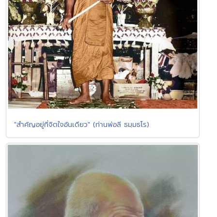
"สำคัญอยู่ที่จิตใจอันเดียว" (ท่านพ่อลี ธมฺมธโร)