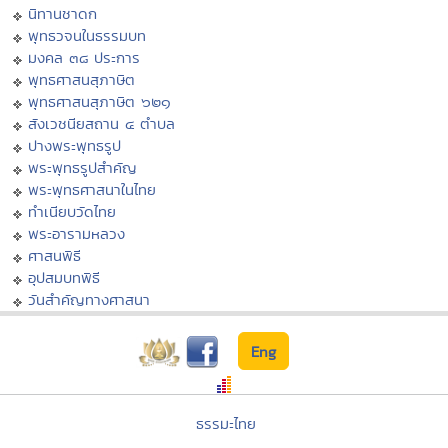
นิทานชาดก
พุทธวจนในธรรมบท
มงคล ๓๘ ประการ
พุทธศาสนสุภาษิต
พุทธศาสนสุภาษิต ๖๒๑
สังเวชนียสถาน ๔ ตำบล
ปางพระพุทธรูป
พระพุทธรูปสำคัญ
พระพุทธศาสนาในไทย
ทำเนียบวัดไทย
พระอารามหลวง
ศาสนพิธี
อุปสมบทพิธี
วันสำคัญทางศาสนา
Eng
ธรรมะไทย