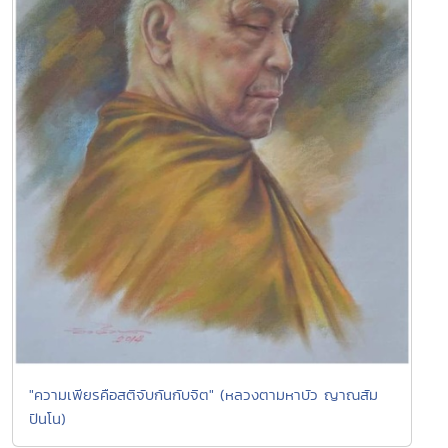
"ความเพียรคือสติจับกันกับจิต" (หลวงตามหาบัว ญาณสัม
ปันโน)