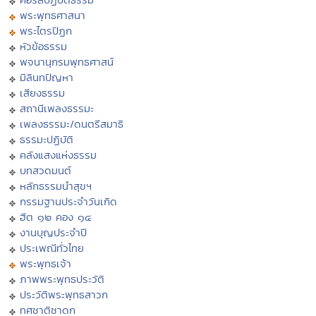
พระพุทธศาสนา
พระไตรปิฏก
หัวข้อธรรม
พจนานุกรมพุทธศาสน์
มิลินทปัญหา
เสียงธรรม
สถานีเพลงธรรมะ
เพลงธรรมะ/ดนตรีสมาธิ
ธรรมะปฏิบัติ
คลังแสงแห่งธรรม
บทสวดมนต์
หลักธรรมนำสุขฯ
กรรมฐานประจำวันเกิด
ฮีต ๑๒ คอง ๑๔
งานบุญประจำปี
ประเพณีทั่วไทย
พระพุทธเจ้า
ภาพพระพุทธประวัติ
ประวัติพระพุทธสาวก
ทศชาติชาดก