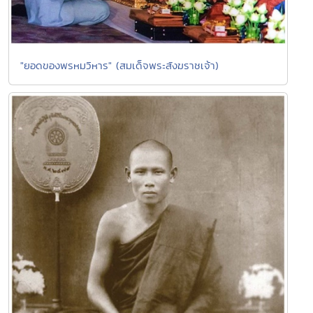
"ยอดของพรหมวิหาร" (สมเด็จพระสังฆราชเจ้า)