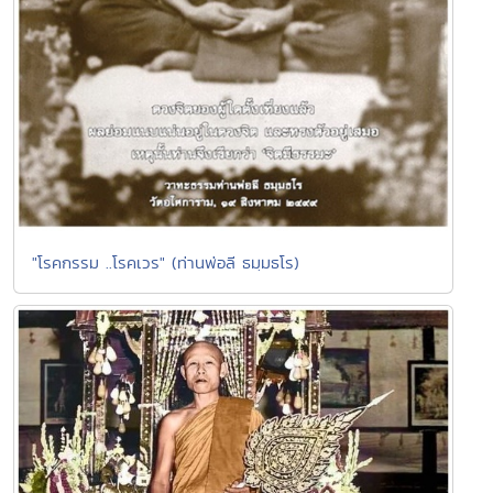
"โรคกรรม ..โรคเวร" (ท่านพ่อลี ธมฺมธโร)