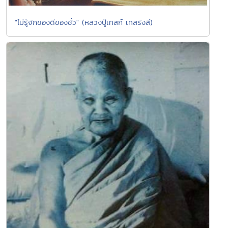
"ไม่รู้จักของดีของชั่ว" (หลวงปู่เทสก์ เทสรังสี)