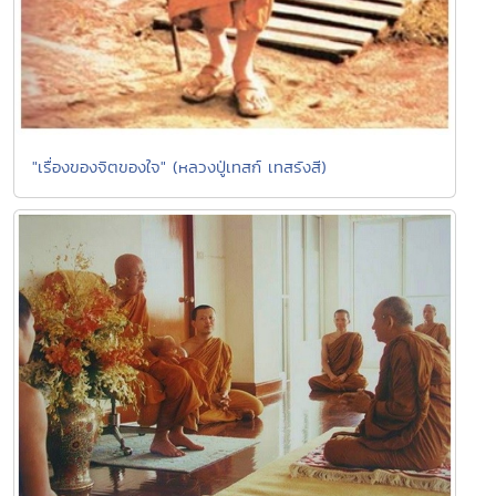
"เรื่องของจิตของใจ" (หลวงปู่เทสก์ เทสรังสี)