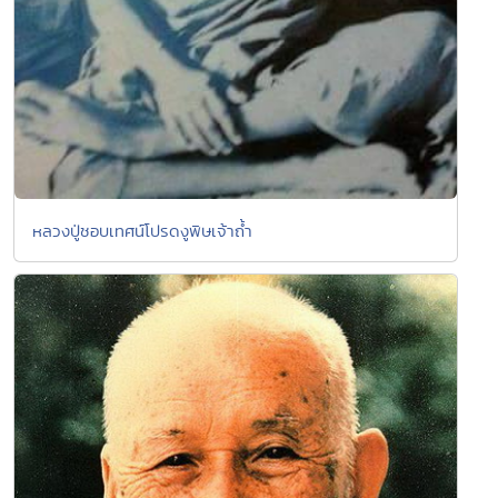
หลวงปู่ชอบเทศน์โปรดงูพิษเจ้าถ้ำ