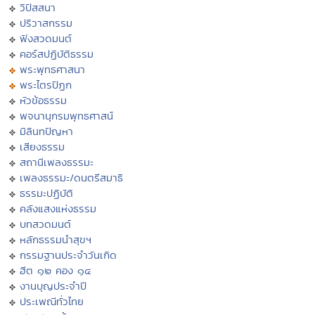
วิปัสสนา
ปริวาสกรรม
ฟังสวดมนต์
คอร์สปฏิบัติธรรม
พระพุทธศาสนา
พระไตรปิฏก
หัวข้อธรรม
พจนานุกรมพุทธศาสน์
มิลินทปัญหา
เสียงธรรม
สถานีเพลงธรรมะ
เพลงธรรมะ/ดนตรีสมาธิ
ธรรมะปฏิบัติ
คลังแสงแห่งธรรม
บทสวดมนต์
หลักธรรมนำสุขฯ
กรรมฐานประจำวันเกิด
ฮีต ๑๒ คอง ๑๔
งานบุญประจำปี
ประเพณีทั่วไทย