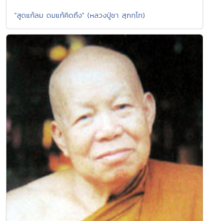
"สูดแก้ลม ดมแก้คิดถึง" (หลวงปู่ชา สุภทฺโท)