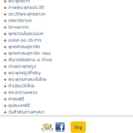
พระพุทธเจ้า
ภาพพระพุทธประวัติ
ประวัติพระพุทธสาวก
ทศชาติชาดก
นิทานชาดก
พุทธวจนในธรรมบท
มงคล ๓๘ ประการ
พุทธศาสนสุภาษิต
พุทธศาสนสุภาษิต ๖๒๑
สังเวชนียสถาน ๔ ตำบล
ปางพระพุทธรูป
พระพุทธรูปสำคัญ
พระพุทธศาสนาในไทย
ทำเนียบวัดไทย
พระอารามหลวง
ศาสนพิธี
อุปสมบทพิธี
วันสำคัญทางศาสนา
Eng