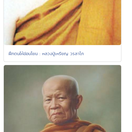
ฝึกตนให้อ่อนโยน : หลวงปู่เหรียญ วรลาโภ