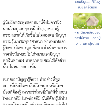
แชมป์ยูเอสเกิร์ลจู
เนียร์ครั้งแรก
ผู้นับถือพระพุทธศาสนานี้จึงไม่ควรนิ่ง
นอนใจอยู่เฉยๆควรฝึกปัญญาความรู้
• อานิสงส์บุญของ
ความฉลาดให้เกิดขึ้นในใจของตน ปัญญา
การให้ทาน หลวงปู่
ความรู้ในพระพุทธศาสนา ท่านหมายเอา
จาม มหาปุญโญ
รู้จักทางผิดทางถูก คือทางดำเนินของการ
วาจาใจนี่แหละ ไม่ได้หมายเอาปัญญา
หาเงินหาทอง หาลาภหายศอะไรได้อย่าง
นั้น..ไม่หมายอย่างนั้น
หมายเอาปัญญารู้จักว่า ทำอย่างนี้พูด
อย่างนี้มันมีโทษ มันมีโทษมากหรือโทษ
น้อยก็ต้องรู้ เพราะว่าโทษนี้มันก็มีขั้นตอน
โทษมากก็มี โทษน้อยก็มี มันก็ต้องรู้เข้าไป
ตลอดถึงความชั่วอย่างละเอียดลออเข้าไป