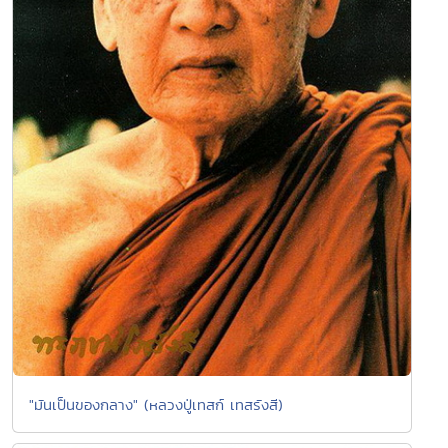
"มันเป็นของกลาง" (หลวงปู่เทสก์ เทสรังสี)