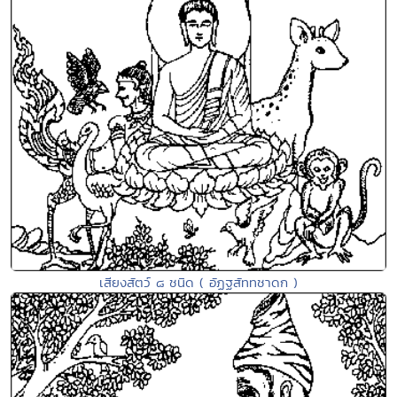
เสียงสัตว์ ๘ ชนิด ( อัฏฐสัททชาดก )