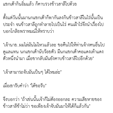
แขกเต้ากินอิ่มแล้ว ก็คาบรวงข้าวสาลีไปด้วย
ตั้งแต่วันนั้นมานกแขกเต้าก็พากันลงกินข้าวสาลีในไร่นั้นเป็น
ประจำ จนข้าวสาลีถูกทำลายไปเป็นไร่ คนเฝ้าไร่จึงนำเรื่องไป
บอกโกลิยพราหมณ์ให้ทราบว่า
"เจ้านาย..ผมไล่มันไม่ไหวแล้วละ ขอคืนไร่ให้ท่านจ้างคนอื่นไป
ดูแลแทน นกแขกเต้านับร้อยตัว มีนกแขกเต้าคอแดงเท้าแดง
ตัวหนึ่งนำมา เมื่อขากลับมันยังคาบข้าวสาลีไปอีกด้วย"
"เจ้าสามารถจับมันเป็นๆ ได้ไหมล่ะ"
เมื่อเขารับคำว่า "ได้ขอรับ"
จึงบอกว่า "ถ้าเช่นนั้นเจ้าก็ไม่ต้องออกละ ความเสียหายของ
ข้าวสาลีข้าไม่ว่า ขอเพียงเจ้าจับมันมาให้ได้ก็แล้วกัน"