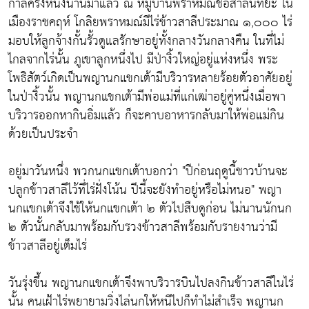
กาลครั้งหนึ่งนานมาแล้ว ณ หมู่บ้านพราหมณ์ชื่อสาลินทิยะ ใน
เมืองราชคฤห์ โกลิยพราหมณ์มีไร่ข้าวสาลีประมาณ ๑,๐๐๐ ไร่
มอบให้ลูกจ้างกั้นรั้วดูแลรักษาอยู่ทั้งกลางวันกลางคืน ในที่ไม่
ไกลจากไร่นั้น ภูเขาลูกหนึ่งไป มีป่างิ้วใหญ่อยู่แห่งหนึ่ง พระ
โพธิสัตว์เกิดเป็นพญานกแขกเต้ามีบริวารหลายร้อยตัวอาศัยอยู่
ในป่างิ้วนั้น พญานกแขกเต้ามีพ่อแม่ที่แก่เฒ่าอยู่คู่หนึ่งเมื่อพา
บริวารออกหากินอิ่มแล้ว ก็จะคาบอาหารกลับมาให้พ่อแม่กิน
ด้วยเป็นประจำ
อยู่มาวันหนึ่ง พวกนกแขกเต้าบอกว่า "ปีก่อนฤดูนี้ชาวบ้านจะ
ปลูกข้าวสาลีไว้ที่ไร่ฝั่งโน้น ปีนี้จะยังทำอยู่หรือไม่หนอ" พญา
นกแขกเต้าจึงใช้ให้นกแขกเต้า ๒ ตัวไปสืบดูก่อน ไม่นานนักนก
๒ ตัวนั้นกลับมาพร้อมกับรวงข้าวสาลีพร้อมกับรายงานว่ามี
ข้าวสาลีอยู่เต็มไร่
วันรุ่งขึ้น พญานกแขกเต้าจึงพาบริวารบินไปลงกินข้าวสาลีในไร่
นั้น คนเฝ้าไร่พยายามวิ่งไล่นกให้หนีไปก็ทำไม่สำเร็จ พญานก