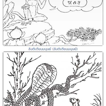
ลิงติเตียนมนุษย์ (ลิงติเตียนมนุษย์)