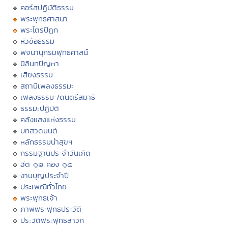
คอร์สปฏิบัติธรรม
พระพุทธศาสนา
พระไตรปิฏก
หัวข้อธรรม
พจนานุกรมพุทธศาสน์
มิลินทปัญหา
เสียงธรรม
สถานีเพลงธรรมะ
เพลงธรรมะ/ดนตรีสมาธิ
ธรรมะปฏิบัติ
คลังแสงแห่งธรรม
บทสวดมนต์
หลักธรรมนำสุขฯ
กรรมฐานประจำวันเกิด
ฮีต ๑๒ คอง ๑๔
งานบุญประจำปี
ประเพณีทั่วไทย
พระพุทธเจ้า
ภาพพระพุทธประวัติ
ประวัติพระพุทธสาวก