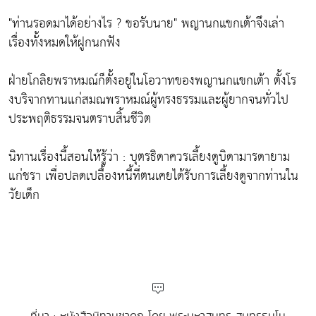
"ท่านรอดมาได้อย่างไร ? ขอรับนาย" พญานกแขกเต้าจึงเล่า
เรื่องทั้งหมดให้ฝูกนกฟัง
ฝ่ายโกลิยพราหมณ์ก็ตั้งอยู่ในโอวาทของพญานกแขกเต้า ตั้งโร
งบริจากทานแก่สมณพราหมณ์ผู้ทรงธรรมและผู้ยากจนทั่วไป
ประพฤติธรรมจนตราบสิ้นชีวิต
นิทานเรื่องนี้สอนให้รู้ว่า : บุตรธิดาควรเลี้ยงดูบิดามารดายาม
แก่ชรา เพื่อปลดเปลื้องหนี้ที่ตนเคยได้รับการเลี้ยงดูจากท่านใน
วัยเด็ก
ที่มา : หนังสือนิทานชาดก โดย พระมหาสุนทร สุนฺทรธฺมโม