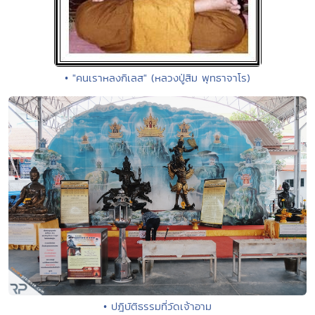
• "คนเราหลงกิเลส" (หลวงปู่สิม พุทธาจาโร)
• ปฎิบัติธรรมที่วัดเจ้าอาม