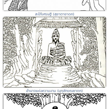
สะใภ้เศรษฐี (สุชาตาชาดก)
อำนาจแห่งความงาม (มุทุลักขณชาดก)