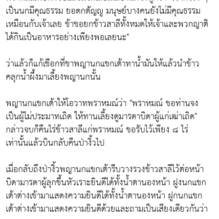
เป็นนกมีคุณธรรม ยอดกตัญญู มนุษย์บางคนยังไม่มีคุณธรรม
เหมือนกับเจ้าเลย ข้าขอยกข้าวสาลีทั้งหมดให้เจ้าและพวกญาติ
ได้กินเป็นอาหารอย่างเพียงพอเลยนะ"
ว่าแล้วก็แก้เชือกที่ขาพญานกแขกเต้าทาน้ำมันให้แล้วนำข้าว
คลุกน้ำผึ้งมาเลี้ยงพญานกนั้น
พญานกแขกเต้าให้โอวาทพราหมณ์ว่า "พราหมณ์ ขอท่านจง
เป็นผู้ไม่ประมาทเถิด ให้ทานเลี้ยงดูมารดาบิดาผู้แก่เฒ่าเถิด"
กล่าวจบก็คืนไร่ข้าวสาลีแก่พราหมณ์ ขอรับไว้เพียง ๘ ไร่
เท่านั้นแล้วบินกลับคืนป่างิ้วไป
เมื่อกลับถึงป่างิ้วพญานกแขกเต้ารีบวางรวงข้าวสาลีไว้ต่อหน้า
บิดามารดาผู้ลุกขึ้นหัวเราะยินดีได้ทั้งน้ำตานองหน้า ฝูงนกแขก
เต้าต่างเข้ามาแสดงความยินดีได้ทั้งน้ำตานองหน้า ฝูกนกแขก
เต้าต่างเข้ามาแสดงความยินดีด้วยและถามเป็นเสียงเดียวกันว่า