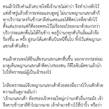
คนเฝ้าไร่รับคำแล้วสบายใจที่เจ้านายไม่ด่าว่า จึงทำบ่วงดักไว้
แต่เช้าตรู่แล้วเข้ากระท่อมแอบดูอยู่ ไม่นานพญานกแขกเต้าก็
พาบริวารมาลงกินข้าวสาลีเช่นเคยและได้ติดบ่วงที่เขาดักไว้
ตั้งแต่แรกลงแต่ก็ต้องอดทนไว้ไม่ร้องอะไรออกมาด้วยเกรงว่า
บริวารจะแตกตื่นไม่ได้กินข้าว พอรู้ว่านกทุกตัวกินอิ่มแล้วจึง
ร้องขึ้น ๓ ครั้ง ฝูงนกได้แตกตื่นบินหนีขึ้นไป ทิ้งไว้แต่พญานก
แขกเต้าตัวเดียว
คนเฝ้าสวนพอได้ยินเสียงนกแขกแตกตื่นขึ้น ออกจากกระท่อม
มาดูเห็นพญานกแขกเต้าติดบ่วงของตน ก็ดีใจจับมัดขาแล้วนำ
ไปให้พราหมณ์ผู้เป็นเจ้าของไร่
โกลิยพราหมณ์จับพญานกแขกเต้าด้วยสองมือวางไว้บนตักด้วย
ความเอ็นดูถามมันว่า
"เจ้านกแขกเต้า ท้องของเจ้าคงจะใหญ่กว่านกตัวอื่นกระมัง เจ้า
จึงคาบข้าวสาลีข้าไปมากมาย เจ้าทำฉางข้าวไว้ที่ป่างิ้ว หรือว่า