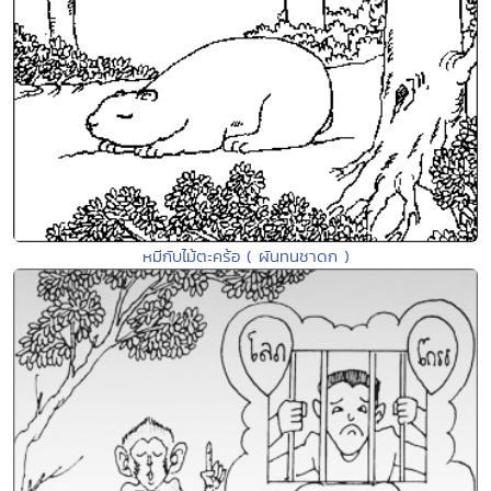
หมีกับไม้ตะคร้อ ( ผันทนชาดก )