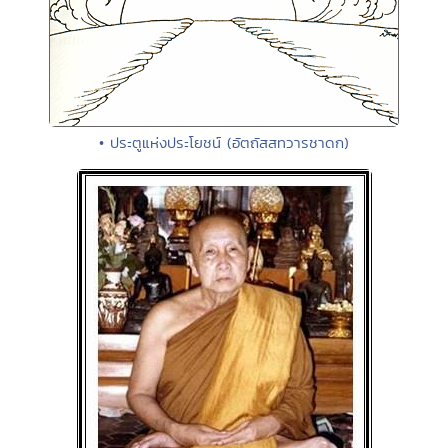
• ประตูแห่งประโยชน์ (อัตถัสสทวารชาดก)