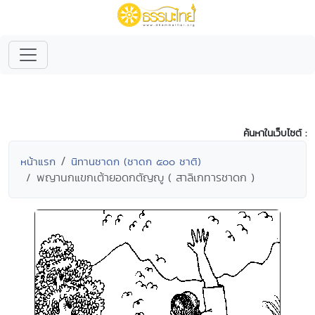
ค้นหาในเว็บไซต์ :
หน้าแรก
นิทานชาดก (ชาดก ๕๐๐ ชาติ)
พญานกแขกเต้ายอดกตัญญู ( สาลิเกทารชาดก )