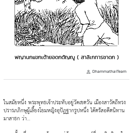
พญานกแขกเต้ายอดกตัญญู ( สาลิเกทารชาดก )
DhammathaiTeam
ในสมัยหนึ่ง พระพุทธเจ้าประทับอยู่วัดเชตวัน เมืองสาวัตถีทรง
ปรารภภิกษุผู้เลี้ยงโยมหญิงอุปัฏฐากรูปหนึ่ง ได้ตรัสอดีตนิทาน
มาสาธก ว่า...