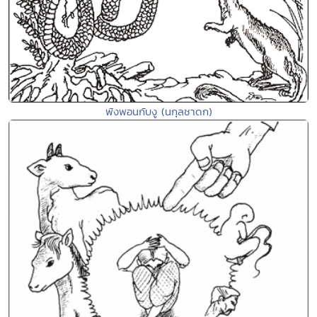
พังพอนกับงู (นกุลชาดก)