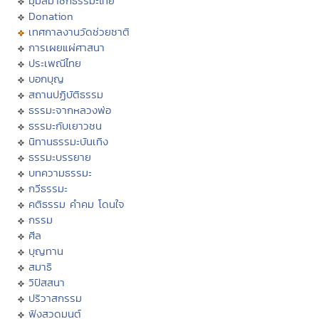
มุมสมาชิกธรรมะไทย
Donation
เทศกาลงานวัดช่วยชาติ
การเผยแผ่ศาสนา
ประเพณีไทย
บอกบุญ
สถานปฏิบัติธรรม
ธรรมะจากหลวงพ่อ
ธรรมะกับเยาวชน
นิทานธรรมะบันเทิง
ธรรมะบรรยาย
บทความธรรมะ
กวีธรรมะ
คติธรรม คำคม โดนใจ
กรรม
ศีล
บุญทาน
สมาธิ
วิปัสสนา
ปริวาสกรรม
ฟังสวดมนต์