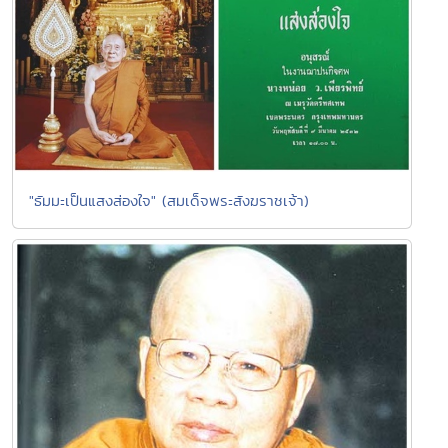
"ธัมมะเป็นแสงส่องใจ" (สมเด็จพระสังฆราชเจ้า)