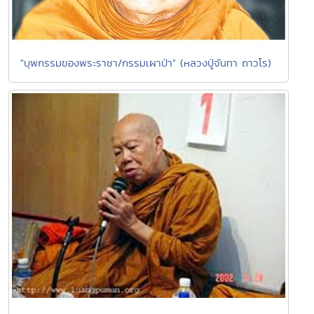
"บุพกรรมของพระราชา/กรรมเผาป่า" (หลวงปู่จันทา ถาวโร)