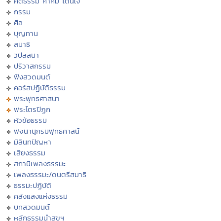
คติธรรม คำคม โดนใจ
กรรม
ศีล
บุญทาน
สมาธิ
วิปัสสนา
ปริวาสกรรม
ฟังสวดมนต์
คอร์สปฏิบัติธรรม
พระพุทธศาสนา
พระไตรปิฏก
หัวข้อธรรม
พจนานุกรมพุทธศาสน์
มิลินทปัญหา
เสียงธรรม
สถานีเพลงธรรมะ
เพลงธรรมะ/ดนตรีสมาธิ
ธรรมะปฏิบัติ
คลังแสงแห่งธรรม
บทสวดมนต์
หลักธรรมนำสุขฯ