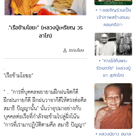
• ✨ขอเชิญร่วมเป็น
เจ้าภาพสร้างถนน
คอนกรีต✨
."เรือข้ามโอฆะ" (หลวงปู่เหรียญ วร
ลาโภ)
ธรรมโฆษ
• "การให้ถึงพระ
.
รัตนตรัย" (หลวงปู่
"เรือข้ามโอฆะ"
ชา สุภัทโท)
" .. "การที่บุคคลพยายามฝึกฝนจิตก็ดี
ฝึกฝนกายก็ดี ฝึกฝนวาจาก็ดีให้ตรงต่อศีล
สมาธิ ปัญญานั้น" นั่นว่าอุปมาอย่างกับ
บุคคลต่อเรือที่กำลังจะข้ามไปสู่ฝั่งโน้น
"การที่เรามาปฏิบัติตามศีล สมาธิ ปัญญา"
• หลวงปู่ขาว อนาล