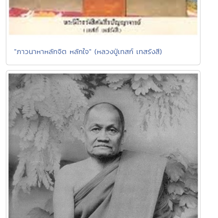
"ภาวนาหาหลักจิต หลักใจ" (หลวงปู่เทสก์ เทสรังสี)