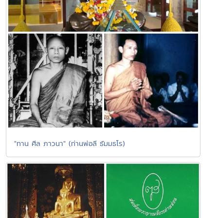
"ทาน ศีล ภาวนา" (ท่านพ่อลี ธัมมธโร)