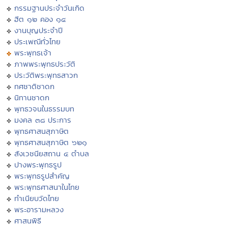
กรรมฐานประจำวันเกิด
ฮีต ๑๒ คอง ๑๔
งานบุญประจำปี
ประเพณีทั่วไทย
พระพุทธเจ้า
ภาพพระพุทธประวัติ
ประวัติพระพุทธสาวก
ทศชาติชาดก
นิทานชาดก
พุทธวจนในธรรมบท
มงคล ๓๘ ประการ
พุทธศาสนสุภาษิต
พุทธศาสนสุภาษิต ๖๒๑
สังเวชนียสถาน ๔ ตำบล
ปางพระพุทธรูป
พระพุทธรูปสำคัญ
พระพุทธศาสนาในไทย
ทำเนียบวัดไทย
พระอารามหลวง
ศาสนพิธี