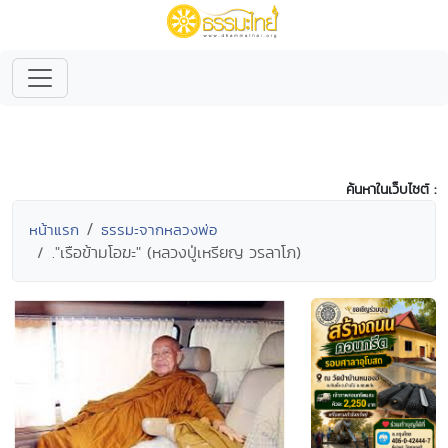
ค้นหาในเว็บไซต์ :
หน้าแรก
ธรรมะจากหลวงพ่อ
."เรือข้ามโอฆะ" (หลวงปู่เหรียญ วรลาโภ)