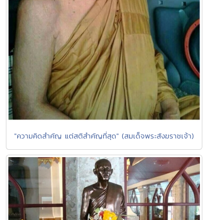
"ความคิดสำคัญ แต่สติสำคัญที่สุด" (สมเด็จพระสังฆราชเจ้า)