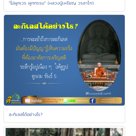
"ไม่ผูกเวร ผูกกรรม" (หลวงปู่เหรียญ วรลาโภ)
ละกิเลสได้อย่างไร?