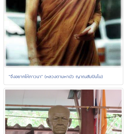
"จึงอยากให้ภาวนา" (หลวงตามหาบัว ญาณสัมปันโน)