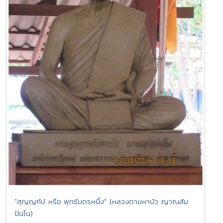
"สุญญกัป หรือ พุทธันดรหนึ่ง" (หลวงตามหาบัว ญาณสัม
ปันโน)