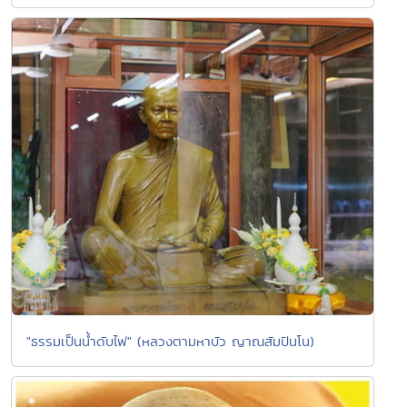
"ธรรมเป็นน้ำดับไฟ" (หลวงตามหาบัว ญาณสัมปันโน)