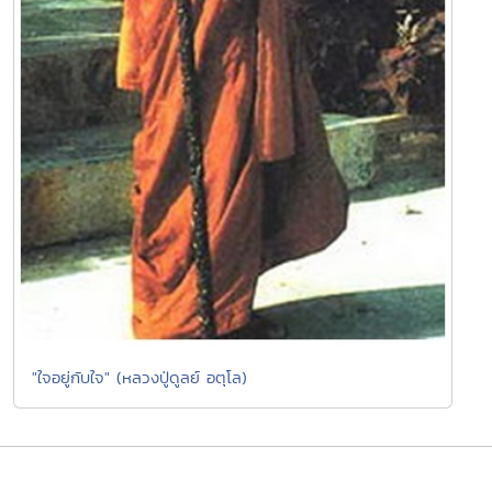
"ใจอยู่กับใจ" (หลวงปู่ดูลย์ อตุโล)