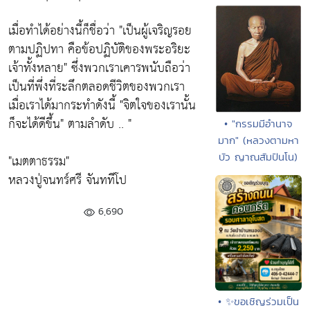
เมื่อทำได้อย่างนี้ก็ชื่อว่า
"เป็นผู้เจริญรอย
ตามปฏิปทา คือข้อปฏิบัติของพระอริยะ
เจ้าทั้งหลาย"
ซึ่งพวกเราเคารพนับถือว่า
เป็นที่พึ่งที่ระลึกตลอดชีวิตของพวกเรา
เมื่อเราได้มากระทำดังนี้
"จิตใจของเรานั้น
ก็จะได้ดีขึ้น"
ตามลำดับ .. "
• "กรรมมีอำนาจ
มาก" (หลวงตามหา
บัว ญาณสัมปันโน)
"เมตตาธรรม"
หลวงปู่จนทร์ศรี จันททีโป
6,690
• ✨ขอเชิญร่วมเป็น