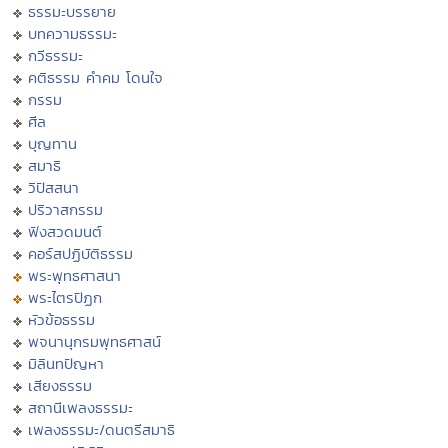
ธรรมะบรรยาย
บทความธรรมะ
กวีธรรมะ
คติธรรม คำคม โดนใจ
กรรม
ศีล
บุญทาน
สมาธิ
วิปัสสนา
ปริวาสกรรม
ฟังสวดมนต์
คอร์สปฏิบัติธรรม
พระพุทธศาสนา
พระไตรปิฏก
หัวข้อธรรม
พจนานุกรมพุทธศาสน์
มิลินทปัญหา
เสียงธรรม
สถานีเพลงธรรมะ
เพลงธรรมะ/ดนตรีสมาธิ