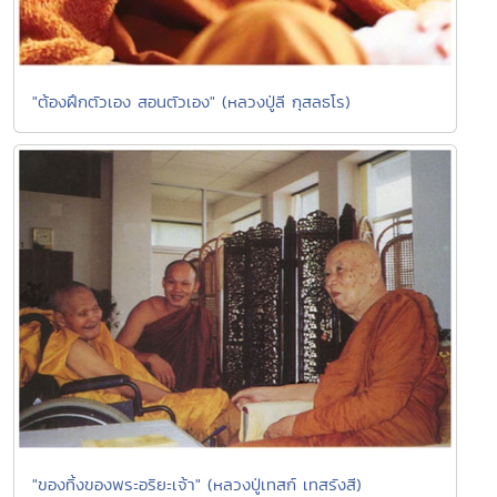
"ต้องฝึกตัวเอง สอนตัวเอง" (หลวงปู่ลี กุสลธโร)
"ของทิ้งของพระอริยะเจ้า" (หลวงปู่เทสก์ เทสรังสี)