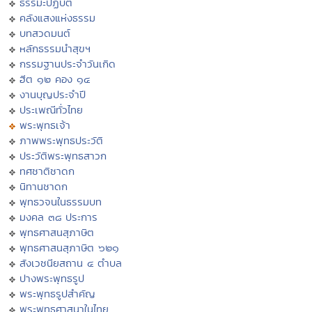
ธรรมะปฏิบัติ
คลังแสงแห่งธรรม
บทสวดมนต์
หลักธรรมนำสุขฯ
กรรมฐานประจำวันเกิด
ฮีต ๑๒ คอง ๑๔
งานบุญประจำปี
ประเพณีทั่วไทย
พระพุทธเจ้า
ภาพพระพุทธประวัติ
ประวัติพระพุทธสาวก
ทศชาติชาดก
นิทานชาดก
พุทธวจนในธรรมบท
มงคล ๓๘ ประการ
พุทธศาสนสุภาษิต
พุทธศาสนสุภาษิต ๖๒๑
สังเวชนียสถาน ๔ ตำบล
ปางพระพุทธรูป
พระพุทธรูปสำคัญ
พระพุทธศาสนาในไทย