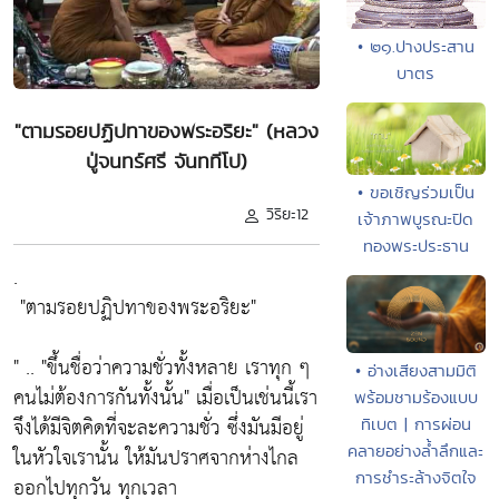
• ๒๑.ปางประสาน
บาตร
"ตามรอยปฏิปทาของพระอริยะ" (หลวง
ปู่จนทร์ศรี จันททีโป)
• ขอเชิญร่วมเป็น
วิริยะ12
เจ้าภาพบูรณะปิด
ทองพระประธาน
.
"ตามรอยปฏิปทาของพระอริยะ"
" ..
"ขึ้นชื่อว่าความชั่วทั้งหลาย เราทุก ๆ
• อ่างเสียงสามมิติ
คนไม่ต้องการกันทั้งนั้น"
เมื่อเป็นเช่นนี้เรา
พร้อมชามร้องแบบ
จึงได้มีจิตคิดที่จะละความชั่ว ซึ่งมันมีอยู่
ทิเบต | การผ่อน
คลายอย่างล้ำลึกและ
ในหัวใจเรานั้น ให้มันปราศจากห่างไกล
การชำระล้างจิตใจ
ออกไปทุกวัน ทุกเวลา