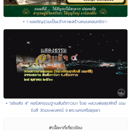
• ✨ขอเชิญร่วมเป็นเจ้าภาพสร้างถนนคอนกรีต✨
• "อริยสัจ 4" คอร์สกรรมฐานสันติภาวนา โดย หลวงพ่อสุรศักดิ์ เขม
รังสี วัดมเหยงคณ์ จ.พระนครศรีอยุธยา
#เนื้อหาที่เกี่ยวข้อง