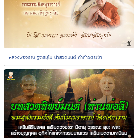
หลวงพ่อจรัญ ฐิตธมฺโม นำสวดมนต์ คำทำวัตรเช้า