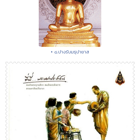
• ๘.ปางรับมธุปายาส