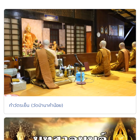
ทำวัตรเย็น (วัดป่านาคำน้อย)