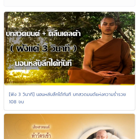
[ฟัง 3 วินาที] นอนหลับลึกได้ทันที บทสวดมนต์แห่งความร่ำรวย
108 จบ