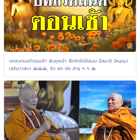
บทสวดมนต์ตอนเช้า ฟังทุกเช้า ฝึกจิตใจให้สงบ มีสมาธิ ปัญญา
เสริมวาสนา 🙏🙏🙏, รับ พร ชัย สาธุ ๆ ๆ 🙏