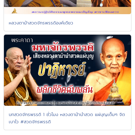
หลวงตาม้าสวดจักรพรรดิองค์เดียว
บทสวดจักรพรรดิ 1 ชั่วโมง หลวงตาม้านำสวด แผ่บุญเต็มๆ จิต
เบาไว #สวดจักรพรรดิ