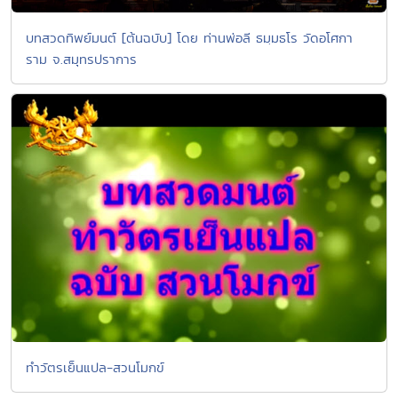
บทสวดทิพย์มนต์ [ต้นฉบับ] โดย ท่านพ่อลี ธมฺมธโร วัดอโศกา
ราม จ.สมุทรปราการ
ทำวัตรเย็นแปล-สวนโมกข์