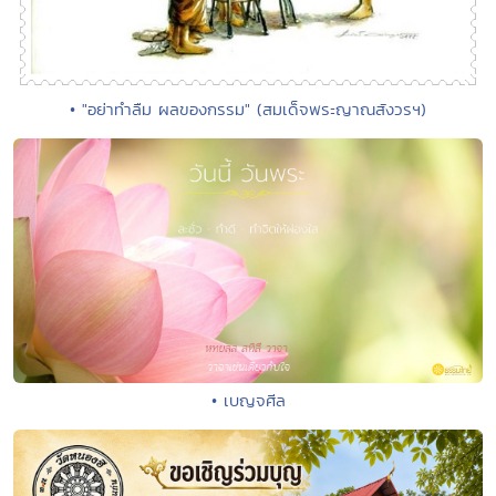
• "อย่าทำลืม ผลของกรรม" (สมเด็จพระญาณสังวรฯ)
• เบญจศีล