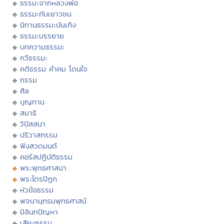
ธรรมะจากหลวงพ่อ
ธรรมะกับเยาวชน
นิทานธรรมะบันเทิง
ธรรมะบรรยาย
บทความธรรมะ
กวีธรรมะ
คติธรรม คำคม โดนใจ
กรรม
ศีล
บุญทาน
สมาธิ
วิปัสสนา
ปริวาสกรรม
ฟังสวดมนต์
คอร์สปฏิบัติธรรม
พระพุทธศาสนา
พระไตรปิฏก
หัวข้อธรรม
พจนานุกรมพุทธศาสน์
มิลินทปัญหา
เสียงธรรม