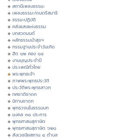
สถานีเพลงธรรมะ
เพลงธรรมะ/ดนตรีสมาธิ
ธรรมะปฏิบัติ
คลังแสงแห่งธรรม
บทสวดมนต์
หลักธรรมนำสุขฯ
กรรมฐานประจำวันเกิด
ฮีต ๑๒ คอง ๑๔
งานบุญประจำปี
ประเพณีทั่วไทย
พระพุทธเจ้า
ภาพพระพุทธประวัติ
ประวัติพระพุทธสาวก
ทศชาติชาดก
นิทานชาดก
พุทธวจนในธรรมบท
มงคล ๓๘ ประการ
พุทธศาสนสุภาษิต
พุทธศาสนสุภาษิต ๖๒๑
สังเวชนียสถาน ๔ ตำบล