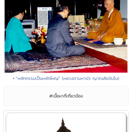
• "หลักกรรมเป็นหลักใหญ่" (หลวงตามหาบัว ญาณสัมปันโน)
#เนื้อหาที่เกี่ยวข้อง