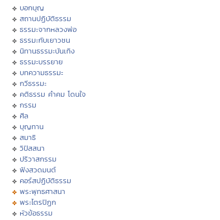
บอกบุญ
สถานปฏิบัติธรรม
ธรรมะจากหลวงพ่อ
ธรรมะกับเยาวชน
นิทานธรรมะบันเทิง
ธรรมะบรรยาย
บทความธรรมะ
กวีธรรมะ
คติธรรม คำคม โดนใจ
กรรม
ศีล
บุญทาน
สมาธิ
วิปัสสนา
ปริวาสกรรม
ฟังสวดมนต์
คอร์สปฏิบัติธรรม
พระพุทธศาสนา
พระไตรปิฏก
หัวข้อธรรม