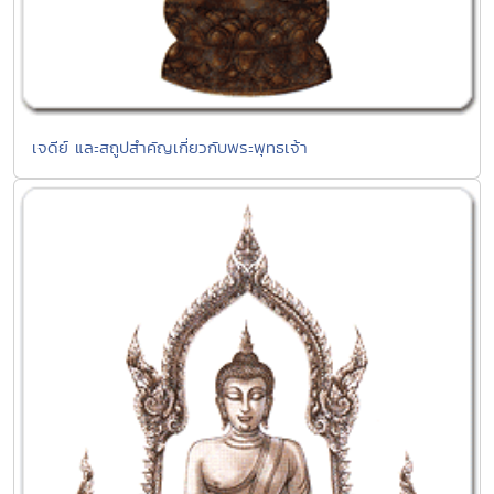
เจดีย์ และสถูปสำคัญเกี่ยวกับพระพุทธเจ้า