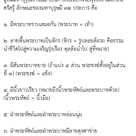
ตรัสรู้ ลักษณะของมหาบุรุษมี ๓๒ ประการ คือ
๑. มีพระบาทราบเสมอกัน (พระบาท = เท้า)
๒. ลายพื้นพระบาทเป็นจักร (จักร = รูปลอยล้อรถ คือธรรม
นำชีวิตไปสู่ความเจริญรุ่งเรือง ดุลล้อนำไป สู่ที่หมาย)
๓. มีส้นพระบาทยาย (ถ้าแบ่ง ๔ ส่วน พระชงฆ์ตั้งอยู่ในส่วน
ที่ ๓) (พระชงฆ์ = แข้ง)
๔, มีนิ้วยาวเรียว (หมายถึงนิ้วพระหัตถ์และพระบาทด้วย)
(นิ้วพระหัตถ์ = นิ้วมือ)
๕. ฝ่าพระหัตถ์และฝ่าพระบาทอ่อนนุ่ม
๖. ฝ่าพระหัตถ์และฝ่าพระบาทมีลายดุจตาข่าย