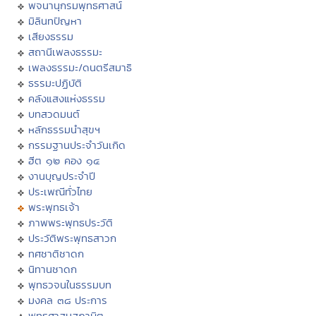
พจนานุกรมพุทธศาสน์
มิลินทปัญหา
เสียงธรรม
สถานีเพลงธรรมะ
เพลงธรรมะ/ดนตรีสมาธิ
ธรรมะปฏิบัติ
คลังแสงแห่งธรรม
บทสวดมนต์
หลักธรรมนำสุขฯ
กรรมฐานประจำวันเกิด
ฮีต ๑๒ คอง ๑๔
งานบุญประจำปี
ประเพณีทั่วไทย
พระพุทธเจ้า
ภาพพระพุทธประวัติ
ประวัติพระพุทธสาวก
ทศชาติชาดก
นิทานชาดก
พุทธวจนในธรรมบท
มงคล ๓๘ ประการ
พุทธศาสนสุภาษิต