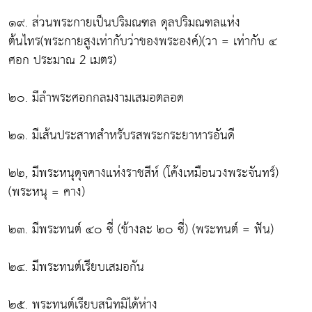
๑๙. ส่วนพระกายเป็นปริมณฑล ดุลปริมณฑลแห่ง
ต้นไทร(พระกายสูงเท่ากับว่าของพระองค์)(วา = เท่ากับ ๔
ศอก ประมาณ 2 เมตร)
๒๐. มีลำพระศอกกลมงามเสมอตลอด
๒๑. มีเส้นประสาทสำหรับรสพระกระยาหารอันดี
๒๒, มีพระหนุดุจคางแห่งราชสีห์ (โค้งเหมือนวงพระจันทร์)
(พระหนุ = คาง)
๒๓. มีพระทนต์ ๔๐ ซี่ (ข้างละ ๒๐ ซี่) (พระทนต์ = ฟัน)
๒๔. มีพระทนต์เรียบเสมอกัน
๒๕. พระทนต์เรียบสนิทมิได้ห่าง