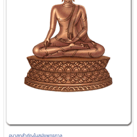
อุบาสกสำคัญในสมัยพุทธกาล