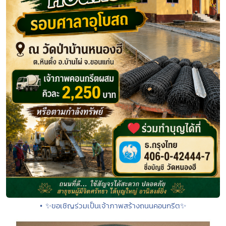
• ✨ขอเชิญร่วมเป็นเจ้าภาพสร้างถนนคอนกรีต✨