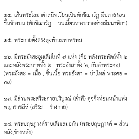
๑๔. เส้นพระโลมาดำสนิทเวียนเป็นทักขิณาวัฏ มีปลายงอน
ขึ้นข้างบน (ทักขิณาวัฏ = วนเลี้ยวทางขวาอย่างเข็มนาฬิกา)
๑๕. พระกายตั้งตรงดุจท้าวมหาพรหม
๑๖. มีพระมังสะอูมเต็มในที่ ๗ แห่ง (คือ หลังพระหัตถ์ทั้ง ๒
และหลังพระบาททั้ง ๒ , พระอังสาทั้ง ๒, กับลำพระศอ)
(พระมังสะ = เนื้อ , ชิ้นเนื้อ พระอังสา = บ่า,ไหล่ พระศอ =
คอ)
๑๗. มีส่วนพระสรีระกายบริบูรณ์ (ล่ำพี) ดุจกึ่งท่อนหน้าแห่ง
พญาราชสีห์ (สรีระ = ร่างกาย)
๑๘. พระปฤษฎางค์ราบเต็มเสมอกัน (พระปฤษฎางค์ = ส่วน
หลัง,ข้างหลัง)