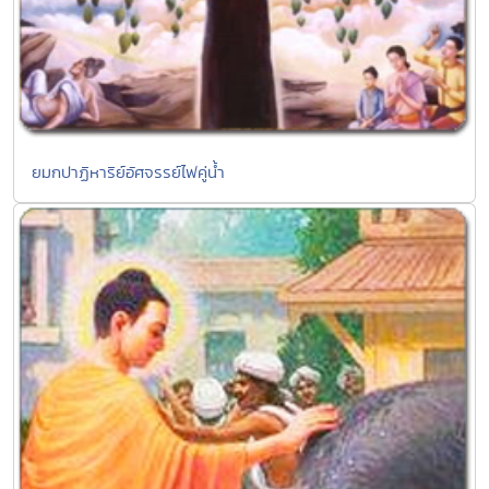
ยมกปาฏิหาริย์อัศจรรย์ไฟคู่น้ำ