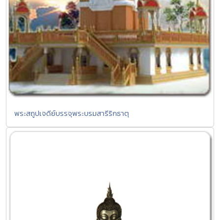
พระสถูปเจดีย์บรรจุพระบรมสารีริกธาตุ