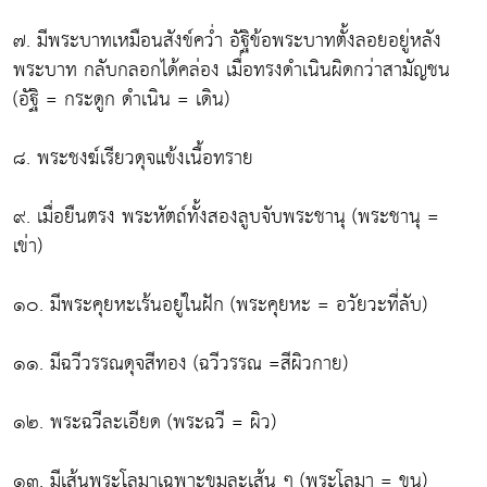
๗. มีพระบาทเหมือนสังข์คว่ำ อัฐิข้อพระบาทตั้งลอยอยู่หลัง
พระบาท กลับกลอกได้คล่อง เมื่อทรงดำเนินผิดกว่าสามัญชน
(อัฐิ = กระดูก ดำเนิน = เดิน)
๘. พระชงฆ์เรียวดุจแข้งเนื้อทราย
๙. เมื่อยืนตรง พระหัตถ์ทั้งสองลูบจับพระชานุ (พระชานุ =
เข่า)
๑๐. มีพระคุยหะเร้นอยู่ในฝัก (พระคุยหะ = อวัยวะที่ลับ)
๑๑. มีฉวีวรรณดุจสีทอง (ฉวีวรรณ =สีผิวกาย)
๑๒. พระฉวีละเอียด (พระฉวี = ผิว)
๑๓. มีเส้นพระโลมาเฉพาะขุมละเส้น ๆ (พระโลมา = ขน)