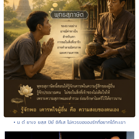
• น ตํ ยาเจ ยสฺส ปิยํ ชิคึเส ไม่ควรขอของรักที่อยากได้กะเขา