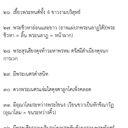
๒๖. เขี้ยวพระทนต์ทั้ง 4 ขาวงามบริสุทธ์
๒๗. พระชิวหาอ่อนและยาว (อาจแผ่ปกพระนลาฏใต้)(พระ
ชิวหา = ลิ้น พระนลาฎ = หน้าผาก)
๒๘. พระสุรเสียงดุจท้าวมหาพรหม ตรัสมีสำเนียงดุจนก
การเวก
๒๙. มีพระเนตรดำสนิท
๓๐. ดวงพระเนตรแจ่มใสดุจตาลูกโคเพิ่งคลอด
๓๑. มีอุณาโลมระหว่างพระโขนง เวียนขวาเป็นทักขิณาวัฏ
(อุณาโลม = ขนระหว่างคิ้ว)