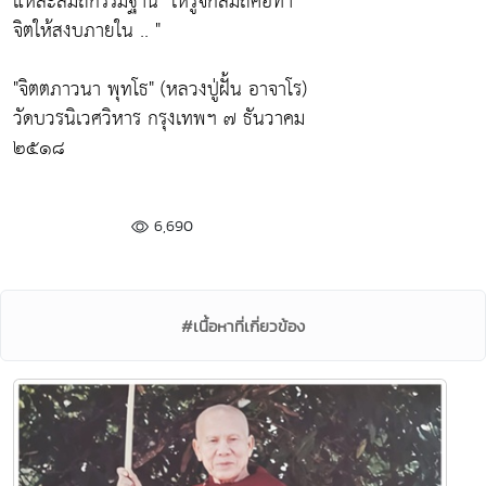
แหละสมถกรรมฐาน" ให้รู้จักสมถคือทำ
จิตให้สงบภายใน .. "
"จิตตภาวนา พุทโธ" (หลวงปู่ฝั้น อาจาโร)
วัดบวรนิเวศวิหาร กรุงเทพฯ ๗ ธันวาคม
๒๕๑๘
6,690
#เนื้อหาที่เกี่ยวข้อง