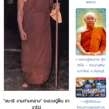
๒๕๖๑
• หลวงปู่สมชาย ฐิต
วิริโย - วัดเขาสุกิม
อ.ท่าใหม่ จ.จันทบุรี
"สมาธิ งามท่ามกลาง" (หลวงปู่ฝั้น อา
• ปฏิบัติธรรม
จาโร)
โครงการพุทธสาวก