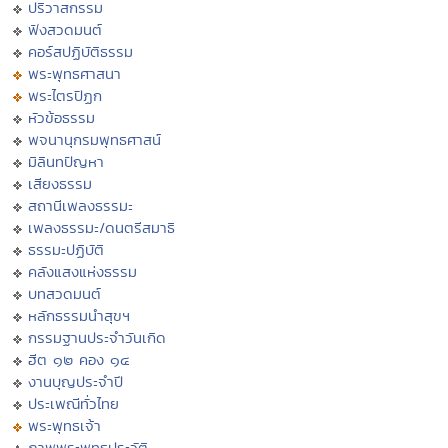
ปริวาสกรรม
ฟังสวดมนต์
คอร์สปฏิบัติธรรม
พระพุทธศาสนา
พระไตรปิฏก
หัวข้อธรรม
พจนานุกรมพุทธศาสน์
มิลินทปัญหา
เสียงธรรม
สถานีเพลงธรรมะ
เพลงธรรมะ/ดนตรีสมาธิ
ธรรมะปฏิบัติ
คลังแสงแห่งธรรม
บทสวดมนต์
หลักธรรมนำสุขฯ
กรรมฐานประจำวันเกิด
ฮีต ๑๒ คอง ๑๔
งานบุญประจำปี
ประเพณีทั่วไทย
พระพุทธเจ้า
ภาพพระพุทธประวัติ