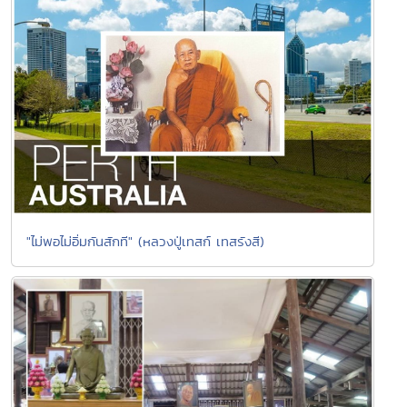
"ไม่พอไม่อิ่มกันสักที" (หลวงปู่เทสก์ เทสรังสี)