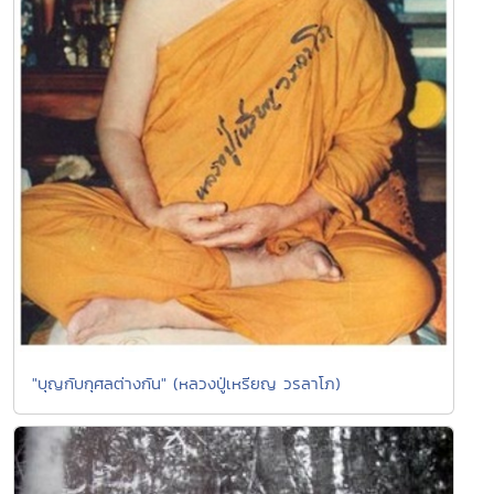
"บุญกับกุศลต่างกัน" (หลวงปู่เหรียญ วรลาโภ)