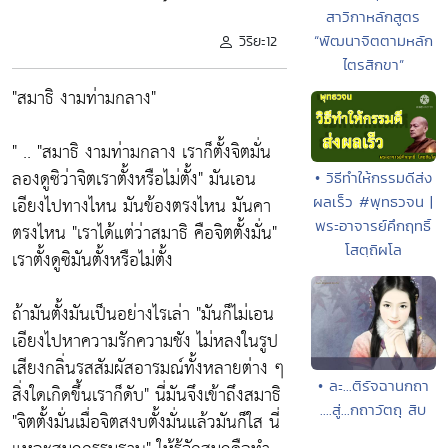
สาวิกาหลักสูตร
“พัฒนาจิตตามหลัก
วิริยะ12
ไตรสิกขา”
"สมาธิ งามท่ามกลาง"
" .. "สมาธิ งามท่ามกลาง เราก็ตั้งจิตมั่น
ลองดูซิว่าจิตเราตั้งหรือไม่ตั้ง" มันเอน
• วิธีทำให้กรรมดีส่ง
เอียงไปทางไหน มันข้องตรงไหน มันคา
ผลเร็ว #พุทธวจน |
พระอาจารย์คึกฤทธิ์
ตรงไหน "เราได้แต่ว่าสมาธิ คือจิตตั้งมั่น"
โสตฺถิผโล
เราตั้งดูซิมันตั้งหรือไม่ตั้ง
ถ้ามันตั้งมันเป็นอย่างไรเล่า "มันก็ไม่เอน
เอียงไปหาความรักความชัง ไม่หลงในรูป
เสียงกลิ่นรสสัมผัสอารมณ์ทั้งหลายต่าง ๆ
• ละ...ติรัจฉานกถา
สิ่งใดเกิดขึ้นเราก็ดับ" นี่มันจึงเข้าถึงสมาธิ
....สู่...กถาวัตถุ สิบ
"จิตตั้งมั่นเมื่อจิตสงบตั้งมั่นแล้วมันก็ใส นี่