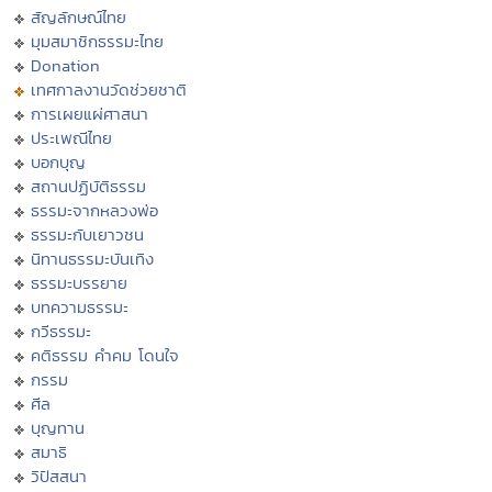
สัญลักษณ์ไทย
มุมสมาชิกธรรมะไทย
Donation
เทศกาลงานวัดช่วยชาติ
การเผยแผ่ศาสนา
ประเพณีไทย
บอกบุญ
สถานปฏิบัติธรรม
ธรรมะจากหลวงพ่อ
ธรรมะกับเยาวชน
นิทานธรรมะบันเทิง
ธรรมะบรรยาย
บทความธรรมะ
กวีธรรมะ
คติธรรม คำคม โดนใจ
กรรม
ศีล
บุญทาน
สมาธิ
วิปัสสนา