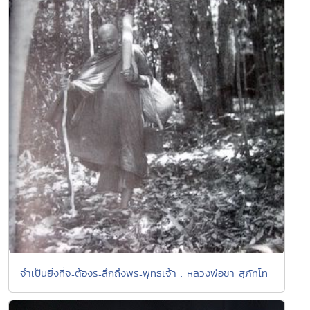
จำเป็นยิ่งที่จะต้องระลึกถึงพระพุทธเจ้า : หลวงพ่อชา สุภัทโท