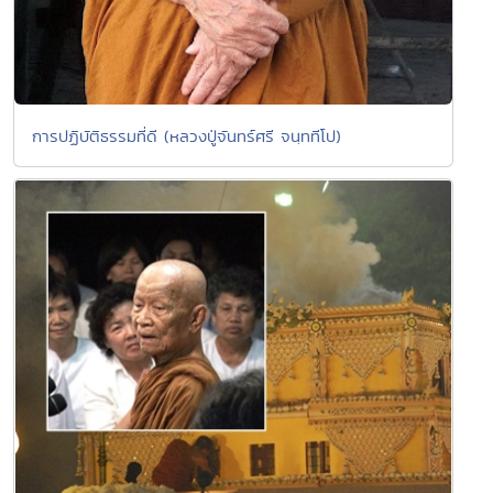
การปฏิบัติธรรมที่ดี (หลวงปู่จันทร์ศรี จนฺททีโป)