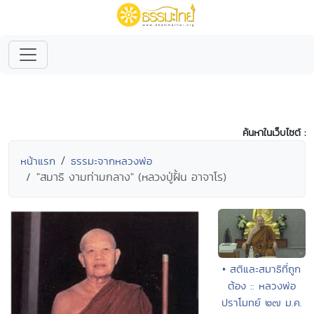
ค้นหาในเว็บไซต์ :
หน้าแรก
ธรรมะจากหลวงพ่อ
"สมาธิ งามท่ามกลาง" (หลวงปู่ฝั้น อาจาโร)
• สติและสมาธิที่ถูก
ต้อง :: หลวงพ่อ
ปราโมทย์ ๒๗ ม.ค.