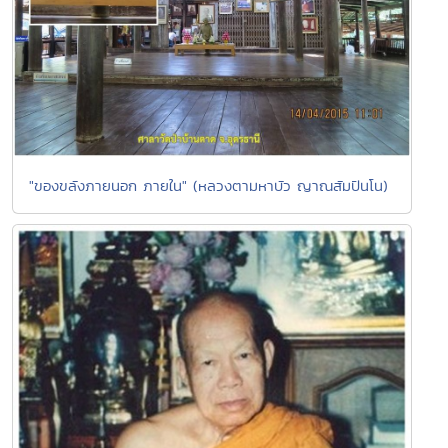
"ของขลังภายนอก ภายใน" (หลวงตามหาบัว ญาณสัมปันโน)