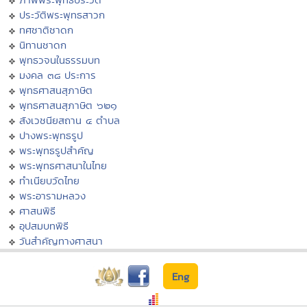
ประวัติพระพุทธสาวก
ทศชาติชาดก
นิทานชาดก
พุทธวจนในธรรมบท
มงคล ๓๘ ประการ
พุทธศาสนสุภาษิต
พุทธศาสนสุภาษิต ๖๒๑
สังเวชนียสถาน ๔ ตำบล
ปางพระพุทธรูป
พระพุทธรูปสำคัญ
พระพุทธศาสนาในไทย
ทำเนียบวัดไทย
พระอารามหลวง
ศาสนพิธี
อุปสมบทพิธี
วันสำคัญทางศาสนา
Eng