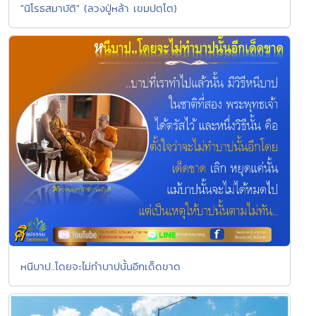
"นิโรธสมาบัติ" (ลวงปู่หล้า เขมปตฺโต)
หนีบาป..โดยจะไม่ทำบาปนั้นอีกเด็ดขาด