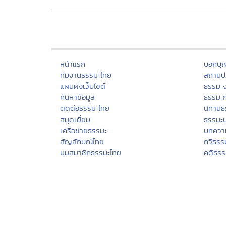
หน้าแรก
บอกบุ
ทีมงานธรรมะไทย
สถานปฏ
แผนผังเว็บไซต์
ธรรมะ
ค้นหาข้อมูล
ธรรมะ
ติดต่อธรรมะไทย
นิทานธ
สมุดเยี่ยม
ธรรมะ
เครือข่ายธรรมะ
บทควา
สัญลักษณ์ไทย
กวีธรร
มุมสมาชิกธรรมะไทย
คติธร
Donation
กรรม
เทศกาลงานวัดช่วยชาติ
ศีล
การเผยแผ่ศาสนา
บุญทา
ประเพณีไทย
สมาธิ
วิปัสส
ปริวา