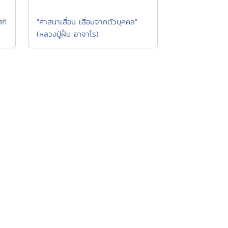
สก์
"ศาสนาเสื่อม เสื่อมจากตัวบุคคล"
(หลวงปู่ฝั้น อาจาโร)