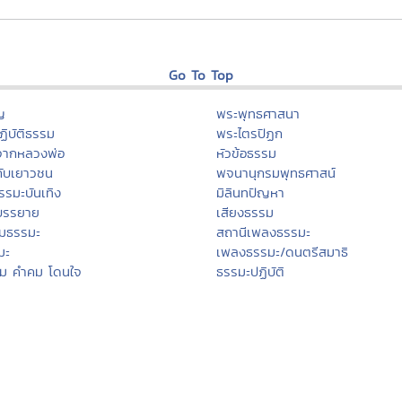
Go To Top
ญ
พระพุทธศาสนา
ิบัติธรรม
พระไตรปิฏก
จากหลวงพ่อ
หัวข้อธรรม
กับเยาวชน
พจนานุกรมพุทธศาสน์
รรมะบันเทิง
มิลินทปัญหา
บรรยาย
เสียงธรรม
มธรรมะ
สถานีเพลงธรรมะ
มะ
เพลงธรรมะ/ดนตรีสมาธิ
รม คำคม โดนใจ
ธรรมะปฏิบัติ
คลังแสงแห่งธรรม
บทสวดมนต์
น
หลักธรรมนำสุขฯ
กรรมฐานประจำวันเกิด
นา
ฮีต ๑๒ คอง ๑๔
สกรรม
งานบุญประจำปี