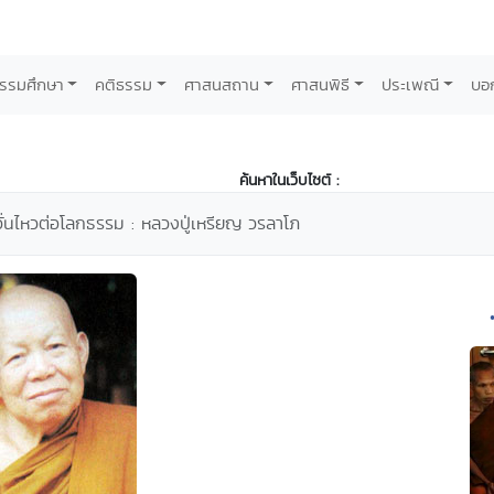
รรมศึกษา
คติธรรม
ศาสนสถาน
ศาสนพิธี
ประเพณี
บอ
ค้นหาในเว็บไซต์ :
ั่นไหวต่อโลกธรรม : หลวงปู่เหรียญ วรลาโภ