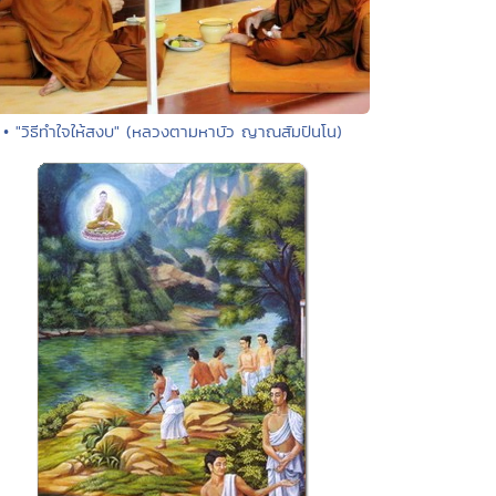
• "วิธีทำใจให้สงบ" (หลวงตามหาบัว ญาณสัมปันโน)