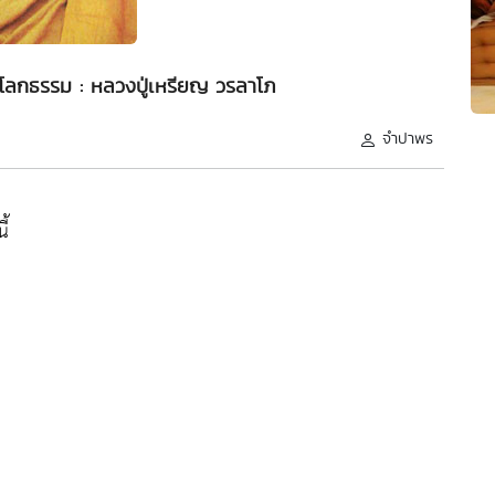
อโลกธรรม : หลวงปู่เหรียญ วรลาโภ
จำปาพร
ี้