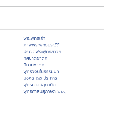
พระพุทธเจ้า
ภาพพระพุทธประวัติ
ประวัติพระพุทธสาวก
ทศชาติชาดก
นิทานชาดก
พุทธวจนในธรรมบท
มงคล ๓๘ ประการ
พุทธศาสนสุภาษิต
พุทธศาสนสุภาษิต ๖๒๑
สังเวชนียสถาน ๔ ตำบล
ปางพระพุทธรูป
พระพุทธรูปสำคัญ
พระพุทธศาสนาในไทย
ทำเนียบวัดไทย
พระอารามหลวง