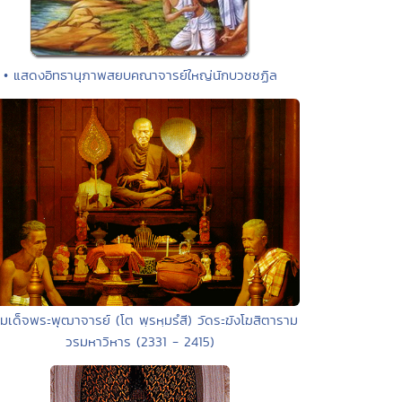
• แสดงอิทธานุภาพสยบคณาจารย์ใหญ่นักบวชชฏิล
มเด็จพระพุฒาจารย์ (โต พฺรหฺมรํสี) วัดระฆังโฆสิตาราม
วรมหาวิหาร (2331 - 2415)