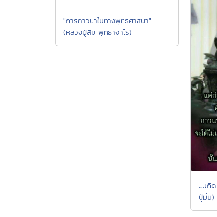
"การภาวนาในทางพุทธศาสนา"
(หลวงปู่สิม พุทธาจาโร)
....เก
ปู่มั่น)