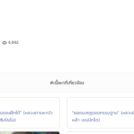
6,692
#เนื้อหาที่เกี่ยวข้อง
ป็นของฝึกได้" (หลวงตามหาบัว
"ยอดมงกุฎของกรรมฐาน" (หลวงปู
มปันโน)
หล้า เขมปัตโต)