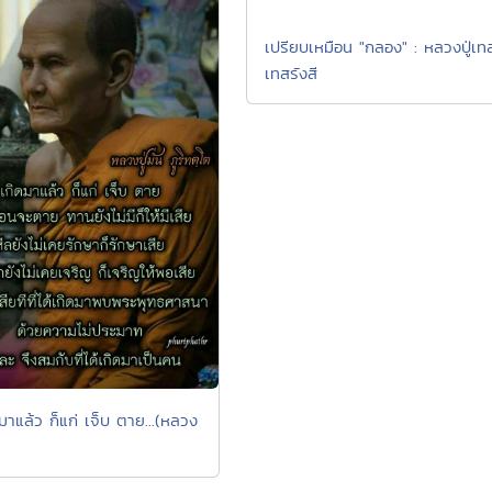
เปรียบเหมือน "กลอง" : หลวงปู่เท
เทสรังสี
ิดมาแล้ว ก็แก่ เจ็บ ตาย...(หลวง