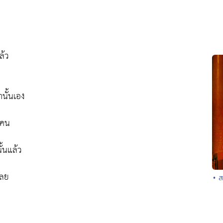
ล้ว
านั้นเอง
งคน
ั้นแล้ว
เลย
• ส