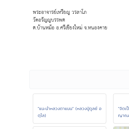
พระอาจารย์เหรียญ วรลาโภ
วัดอรัญญบรรพต
ต.บ้านหม้อ อ.ศรีเชียงใหม่ จ.หนองคาย
"แนะนำหลวงตาแนน" (หลวงปู่ดูลย์ อ
"จิตเ
ตุโล)
ญาณสั