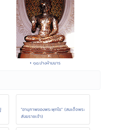
• ๑๘.ปางห้ามมาร
่
"อานุภาพของพระพุทโธ" (สมเด็จพระ
สังฆราชเจ้า)