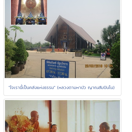
"ใจเรานี้เป็นคลังแห่งธรรม" (หลวงตามหาบัว ญาณสัมปันโน)