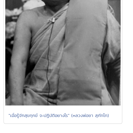
"เมื่อรู้จักสุขทุกข์ จะปฏิบัติอยางไร" (หลวงพ่อชา สุภัทโท)