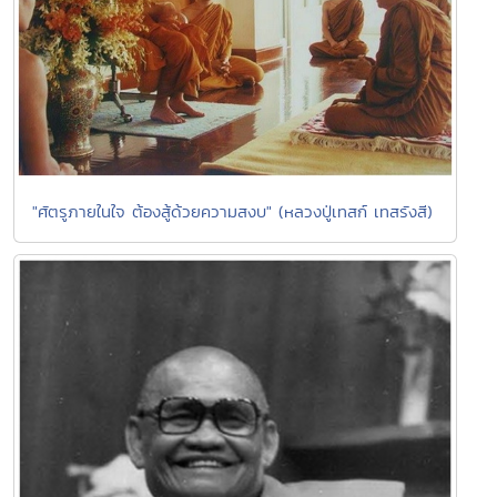
"ศัตรูภายในใจ ต้องสู้ด้วยความสงบ" (หลวงปู่เทสก์ เทสรังสี)