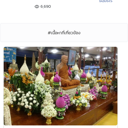
ธมฺมธโร"
6,690
#เนื้อหาที่เกี่ยวข้อง