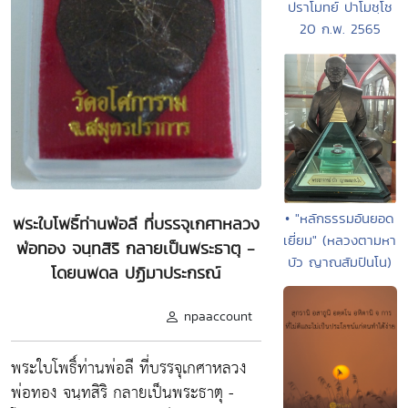
ปราโมทย์ ปาโมชฺโช
20 ก.พ. 2565
• "หลักธรรมอันยอด
พระใบโพธิ์ท่านพ่อลี ที่บรรจุเกศาหลวง
เยี่ยม" (หลวงตามหา
พ่อทอง จนฺทสิริ กลายเป็นพระธาตุ -
บัว ญาณสัมปันโน)
โดยนพดล ปฏิมาประกรณ์
npaaccount
พระใบโพธิ์ท่านพ่อลี ที่บรรจุเกศาหลวง
พ่อทอง จนฺทสิริ กลายเป็นพระธาตุ -