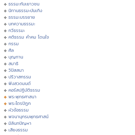
ธรรมะกับเยาวชน
นิทานธรรมะบันเทิง
ธรรมะบรรยาย
บทความธรรมะ
กวีธรรมะ
คติธรรม คำคม โดนใจ
กรรม
ศีล
บุญทาน
สมาธิ
วิปัสสนา
ปริวาสกรรม
ฟังสวดมนต์
คอร์สปฏิบัติธรรม
พระพุทธศาสนา
พระไตรปิฏก
หัวข้อธรรม
พจนานุกรมพุทธศาสน์
มิลินทปัญหา
เสียงธรรม