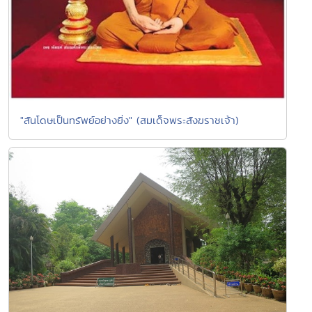
"สันโดษเป็นทรัพย์อย่างยิ่ง" (สมเด็จพระสังฆราชเจ้า)