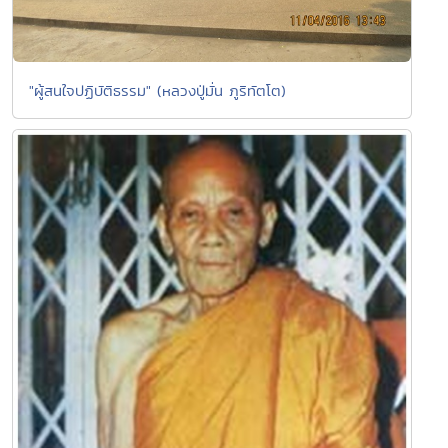
"ผู้สนใจปฏิบัติธรรม" (หลวงปู่มั่น ภูริทัตโต)