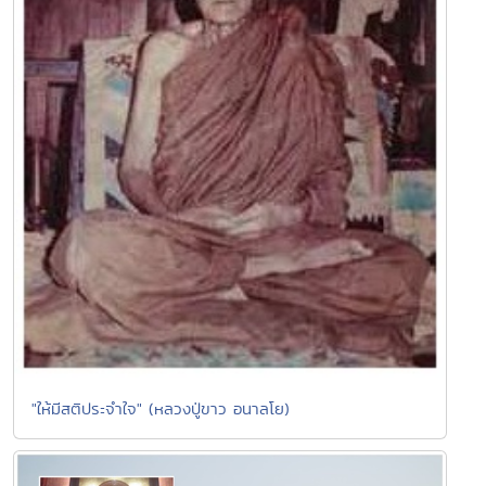
"ให้มีสติประจำใจ" (หลวงปู่ขาว อนาลโย)