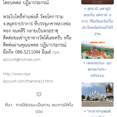
โดยนพดล ปฏิมาประกรณ์
• สุกรานิ อสาธูนิ
อตฺตโน อหิตานิ จ
พระใบโพธิ์ท่านพ่อลี วัดอโศการาม
การ ที่ไม่ดีและไม่เป็น
จ.สมุทราปราการ ที่บรรจุเกศาหลวงพ่อ
ประโยชน์แก่ตนทำได้
ทอง จนฺทสิริ กลายเป็นพระธาตุ
ง่าย
ติดต่อขอเช่าบูชาทางวัดได้เลยครับ หรือ
ติดต่อผ่านคุณนพดล ปฏิมาประกรณ์
มือถือ 086-5211044 อีเมล์
npa-
account@hotmail.com
• เพลงธรรมะ ชุด
พุทธมามกะ-
http://www.npa-
คติธรรม
account.com/thamma15.html
ที่มา : การให้ธรรมะเป็นทาน ชนะการให้ทั้ง
ปวง
• "คาถาท่านพ่อลี