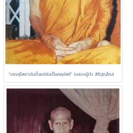
"บรรลุโสดาบันตั้งแต่ยังเป็นคฤหัสถ์" (หลวงปู่บัว สิริปุณฺโณ)