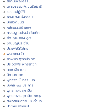
สถานีเพลงธรรมะ
เพลงธรรมะ/ดนตรีสมาธิ
ธรรมะปฏิบัติ
คลังแสงแห่งธรรม
บทสวดมนต์
หลักธรรมนำสุขฯ
กรรมฐานประจำวันเกิด
ฮีต ๑๒ คอง ๑๔
งานบุญประจำปี
ประเพณีทั่วไทย
พระพุทธเจ้า
ภาพพระพุทธประวัติ
ประวัติพระพุทธสาวก
ทศชาติชาดก
นิทานชาดก
พุทธวจนในธรรมบท
มงคล ๓๘ ประการ
พุทธศาสนสุภาษิต
พุทธศาสนสุภาษิต ๖๒๑
สังเวชนียสถาน ๔ ตำบล
ปางพระพุทธรูป