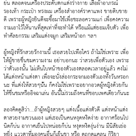
ย่น ตลอดจนเครื่องประดับตกแต่งร่างกาย เสื้อผ้าอาภรณ์
รองเท้า กระเป๋า ทรงผม เครื่องสำอางค์ราคาแพง ขายดิบขาย
ดี เพราะผู้หญิงยินดีจะซื้อมาใช้เพื่อชะลอความแก่ เพื่อคงความ
งามเอาไว้ให้นานที่สุดเท่าที่จะทำได้ หรือแม้แต่ยอมเจ็บตัว เพื่อ
ทำศัลยกรรม เสริมแต่งจมูก เสริมหน้าอก ฯลฯ
ผู้หญิงที่รักสวยรักงามนี้ เธอสวยไปเพ่ือใคร ถ้าไม่ใช่เพราะ เพื่อ
ให้ผู้ชายชื่นชมความงาม อย่าบอกนะ ว่าสวยเพื่อตัวเอง เพราะ
ว่าตัวเองนั้น ไม่เห็นใบหน้าของตัวเองตลอดเวลาอยู่แล้ว คงไม่
ได้แต่งหน้าแต่งตา เพื่อจะนั่งส่องกระจกมองตัวเองทั้งวันหรอก
นะ ที่แต่งให้สวยๆน้ัน ก็คงไม่ใช่เพราะอยากอวดผู้หญิงด้วยกัน
ให้ชื่นชมหรืออิจฉาเล่น อันนี้ไม่รวมถึงคนที่ชอบเพศเดียวกันนะ
ลองคิดดูสิว่า....ถ้าผู้หญิงสวยๆ แต่งเนื้อแต่งตัวดี แต่งหน้าแต่ง
ตาสวยงามชวนมอง แต่เธอเป็นคนหงุดหงิดง่าย อากาศร้อนไป
นิดก็บ่น อากาศเย็นไปหน่อยก็บ่น หงุดหงิดงุ่นง่าน มีนิสัยเย่อ
หยิ่ง แววตาที่มองคนอื่นก็เย็นชา หรือ ดูถูกดูแคลน กิริยา