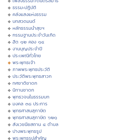
เพลงธรรมะ/ดนตรีสมาธิ
ธรรมะปฏิบัติ
คลังแสงแห่งธรรม
บทสวดมนต์
หลักธรรมนำสุขฯ
กรรมฐานประจำวันเกิด
ฮีต ๑๒ คอง ๑๔
งานบุญประจำปี
ประเพณีทั่วไทย
พระพุทธเจ้า
ภาพพระพุทธประวัติ
ประวัติพระพุทธสาวก
ทศชาติชาดก
นิทานชาดก
พุทธวจนในธรรมบท
มงคล ๓๘ ประการ
พุทธศาสนสุภาษิต
พุทธศาสนสุภาษิต ๖๒๑
สังเวชนียสถาน ๔ ตำบล
ปางพระพุทธรูป
พระพุทธรูปสำคัญ