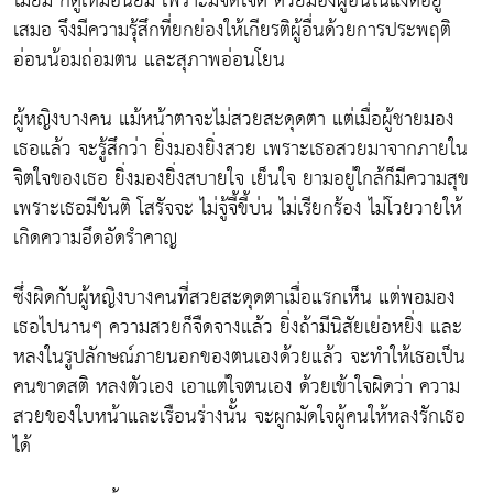
ไม่ยิ้ม ก็ดูเหมือนยิ้ม เพราะมีจิตใจดี ด้วยมองผู้อื่นในแง่ดีอยู่
เสมอ จึงมีความรุ้สึกที่ยกย่องให้เกียรติผู้อื่นด้วยการประพฤติ
อ่อนน้อมถ่อมตน และสุภาพอ่อนโยน
ผู้หญิงบางคน แม้หน้าตาจะไม่สวยสะดุดตา แต่เมื่อผู้ชายมอง
เธอแล้ว จะรู้สึกว่า ยิ่งมองยิ่งสวย เพราะเธอสวยมาจากภายใน
จิตใจของเธอ ยิ่งมองยิ่งสบายใจ เย็นใจ ยามอยู่ใกล้ก็มีความสุข
เพราะเธอมีขันติ โสรัจจะ ไม่จู้จี้ขี้บ่น ไม่เรียกร้อง ไม่โวยวายให้
เกิดความอึดอัดรำคาญ
ซึ่งผิดกับผู้หญิงบางคนที่สวยสะดุดตาเมื่อแรกเห็น แต่พอมอง
เธอไปนานๆ ความสวยก็จืดจางแล้ว ยิ่งถ้ามีนิสัยเย่อหยิ่ง และ
หลงในรูปลักษณ์ภายนอกของตนเองด้วยแล้ว จะทำให้เธอเป็น
คนขาดสติ หลงตัวเอง เอาแต่ใจตนเอง ด้วยเข้าใจผิดว่า ความ
สวยของใบหน้าและเรือนร่างนั้น จะผูกมัดใจผู้คนให้หลงรักเธอ
ได้