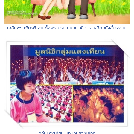
เฉลิมพระเกียรติ สมเด็จพระบรมฯ หนุน 41 ร.ร. ผลิตหนังสั้นธรรมะ
กลุ่มแสงเทียน มอบทุนช้างเผือก