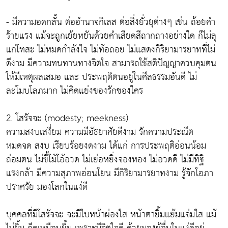
- มีความอดกลั้น ต่ออำนาจกิเลส ต่อสิ่งยั่วยุต่างๆ เช่น ถ้อยคำ
ร้ายแรง แม้จะถูกเย้ยหยันด้วยคำเสียดสีถากถางอย่างใด ก็ไม่ลุ
แก่โทสะ ไม่หมดกำลังใจ ไม่ท้อถอย ไม่แสดงกิริยามารยาทที่ไม่
ดีงาม มีความทนทานทางจิตใจ สามารถใช้สติปัญญาควบคุมตน
ให้มีเหตุผลเสมอ และ ประพฤติตนอยู่ในศีลธรรมอันดี ไม่
ละโมบโลภมาก ไม่คิดแย่งของรักของใคร
2. โสรัจจะ (modesty; meekness)
ความสงบเสงี่ยม ความมีอัธยาศัยดีงาม รักความประณีต
หมดจด สงบ เรียบร้อยงดงาม ได้แก่ การประพฤติอ่อนน้อม
ถ่อมตน ไม่ขี้โม้โอ้อวด ไม่เย่อหยิ่งจองหอง ไม่อวดดี ไม่มีทิฐิ
แรงกล้า มีความสุภาพอ่อนโยน มีกิริยามารยาทงาม รู้จักโอภา
ปราศรัย มองโลกในแง่ดี
บุคคลที่มีโสรัจจะ จะมีใบหน้าผ่องใส หน้าตายิ้มแย้มแจ่มใส แม้