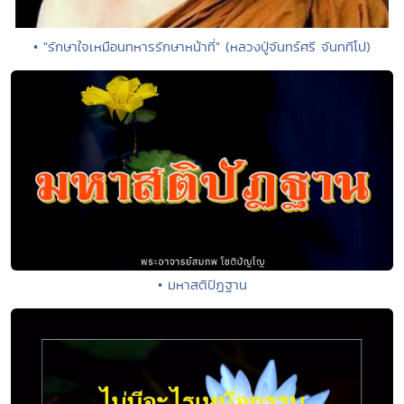
• "รักษาใจเหมือนทหารรักษาหน้าที่" (หลวงปู่จันทร์ศรี จันททีโป)
• มหาสติปัฏฐาน