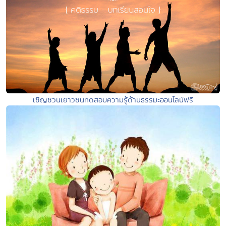
เชิญชวนเยาวชนทดสอบความรู้ด้านธรรมะออนไลน์ฟรี