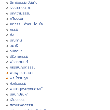
นิทานธรรมะบันเทิง
ธรรมะบรรยาย
บทความธรรมะ
กวีธรรมะ
คติธรรม คำคม โดนใจ
กรรม
ศีล
บุญทาน
สมาธิ
วิปัสสนา
ปริวาสกรรม
ฟังสวดมนต์
คอร์สปฏิบัติธรรม
พระพุทธศาสนา
พระไตรปิฏก
หัวข้อธรรม
พจนานุกรมพุทธศาสน์
มิลินทปัญหา
เสียงธรรม
สถานีเพลงธรรมะ