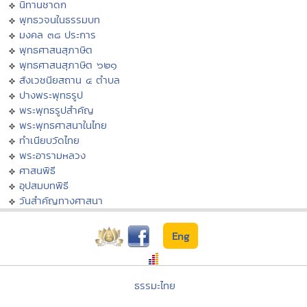
นิทานชาดก
พุทธวจนในธรรมบท
มงคล ๓๘ ประการ
พุทธศาสนสุภาษิต
พุทธศาสนสุภาษิต ๖๒๑
สังเวชนียสถาน ๔ ตำบล
ปางพระพุทธรูป
พระพุทธรูปสำคัญ
พระพุทธศาสนาในไทย
ทำเนียบวัดไทย
พระอารามหลวง
ศาสนพิธี
อุปสมบทพิธี
วันสำคัญทางศาสนา
Eng
ธรรมะไทย