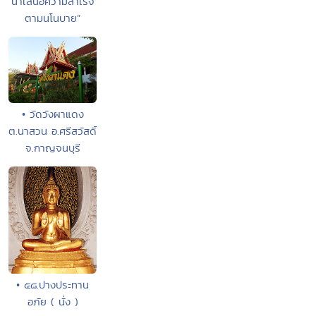
นำเสนอความสำเร็จ
ตามนโนบาย”
• วัดวังผาแดง
ต.นาสวน อ.ศรีสวัสดิ์
จ.กาญจนบุรี
• ๕๘.ปางประทาน
อภัย ( นั่ง )