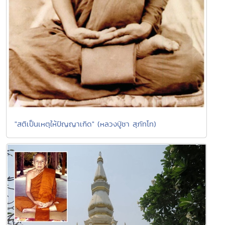
"สติเป็นเหตุให้ปัญญาเกิด" (หลวงปู่ชา สุภัทโท)