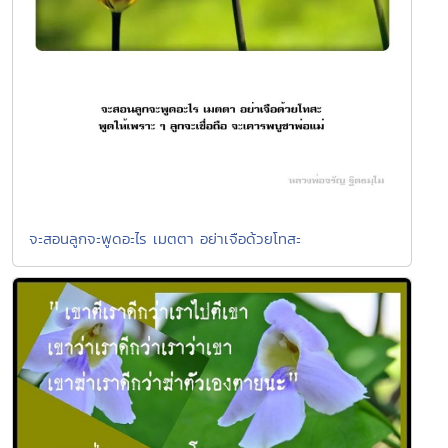
จะสอนลูกจะพูดอะไร เมตตา อย่าเจือด้วยโทสะ