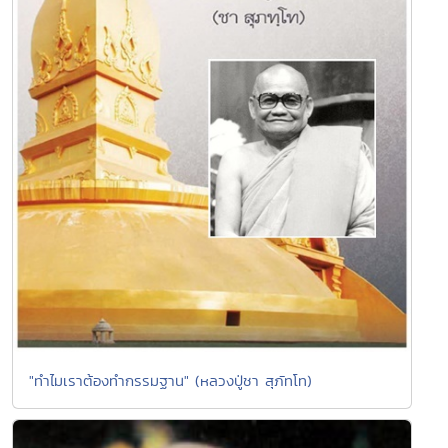
"ทำไมเราต้องทำกรรมฐาน" (หลวงปู่ชา สุภัทโท)