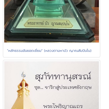
"หลักธรรมอันยอดเยี่ยม" (หลวงตามหาบัว ญาณสัมปันโน)