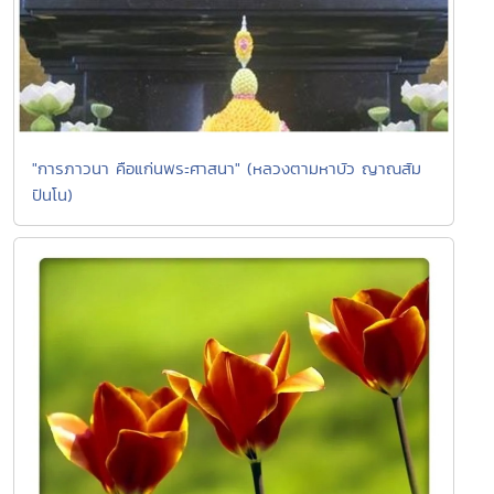
"การภาวนา คือแก่นพระศาสนา" (หลวงตามหาบัว ญาณสัม
ปันโน)