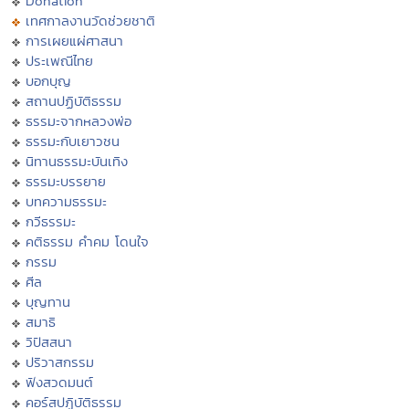
Donation
เทศกาลงานวัดช่วยชาติ
การเผยแผ่ศาสนา
ประเพณีไทย
บอกบุญ
สถานปฏิบัติธรรม
ธรรมะจากหลวงพ่อ
ธรรมะกับเยาวชน
นิทานธรรมะบันเทิง
ธรรมะบรรยาย
บทความธรรมะ
กวีธรรมะ
คติธรรม คำคม โดนใจ
กรรม
ศีล
บุญทาน
สมาธิ
วิปัสสนา
ปริวาสกรรม
ฟังสวดมนต์
คอร์สปฏิบัติธรรม