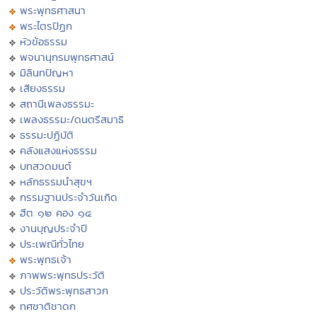
พระพุทธศาสนา
พระไตรปิฏก
หัวข้อธรรม
พจนานุกรมพุทธศาสน์
มิลินทปัญหา
เสียงธรรม
สถานีเพลงธรรมะ
เพลงธรรมะ/ดนตรีสมาธิ
ธรรมะปฏิบัติ
คลังแสงแห่งธรรม
บทสวดมนต์
หลักธรรมนำสุขฯ
กรรมฐานประจำวันเกิด
ฮีต ๑๒ คอง ๑๔
งานบุญประจำปี
ประเพณีทั่วไทย
พระพุทธเจ้า
ภาพพระพุทธประวัติ
ประวัติพระพุทธสาวก
ทศชาติชาดก