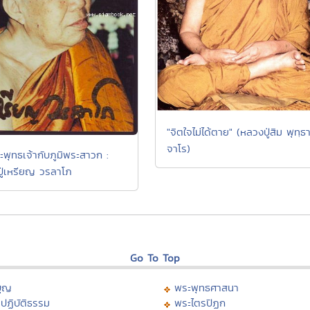
"จิตใจไม่ได้ตาย" (หลวงปู่สิม พุทฺธ
จาโร)
ะพุทธเจ้ากับภูมิพระสาวก :
ู่เหรียญ วรลาโภ
Go To Top
บุญ
พระพุทธศาสนา
ปฏิบัติธรรม
พระไตรปิฏก