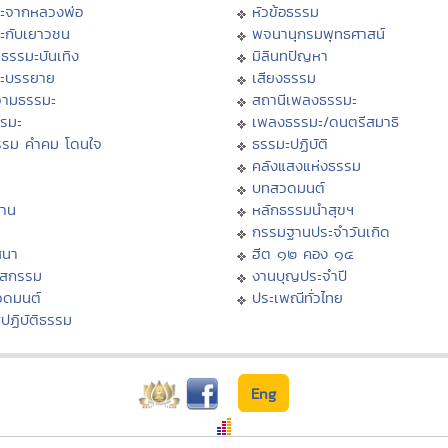
ะจากหลวงพ่อ
หัวข้อธรรม
ะกับเยาวชน
พจนานุกรมพุทธศาสน์
ธรรมะบันเทิง
มิลินทปัญหา
ะบรรยาย
เสียงธรรม
ามธรรมะ
สถานีเพลงธรรมะ
รรมะ
เพลงธรรมะ/ดนตรีสมาธิ
รรม คำคม โดนใจ
ธรรมะปฏิบัติ
ม
คลังแสงแห่งธรรม
บทสวดมนต์
าน
หลักธรรมนำสุขฯ
กรรมฐานประจำวันเกิด
สนา
ฮีต ๑๒ คอง ๑๔
าสกรรม
งานบุญประจำปี
วดมนต์
ประเพณีทั่วไทย
ปฏิบัติธรรม
Eng