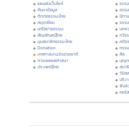
แผนผังเว็บไซต์
ธรรม
ค้นหาข้อมูล
ธรรม
ติดต่อธรรมะไทย
นิทาน
สมุดเยี่ยม
ธรรม
เครือข่ายธรรมะ
บทคว
สัญลักษณ์ไทย
กวีธ
มุมสมาชิกธรรมะไทย
คติธ
Donation
กรร
เทศกาลงานวัดช่วยชาติ
ศีล
การเผยแผ่ศาสนา
บุญท
ประเพณีไทย
สมาธิ
วิปัส
ปริว
ฟังส
คอร์ส