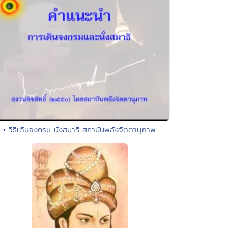
• วิธีเดินจงกรม นั่งสมาธิ สถาบันพลังจิตตานุภาพ