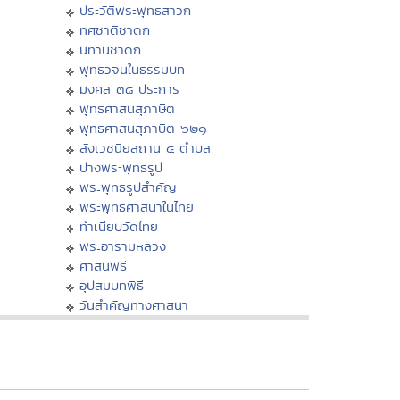
ประวัติพระพุทธสาวก
ทศชาติชาดก
นิทานชาดก
พุทธวจนในธรรมบท
มงคล ๓๘ ประการ
พุทธศาสนสุภาษิต
พุทธศาสนสุภาษิต ๖๒๑
สังเวชนียสถาน ๔ ตำบล
ปางพระพุทธรูป
พระพุทธรูปสำคัญ
พระพุทธศาสนาในไทย
ทำเนียบวัดไทย
พระอารามหลวง
ศาสนพิธี
อุปสมบทพิธี
วันสำคัญทางศาสนา