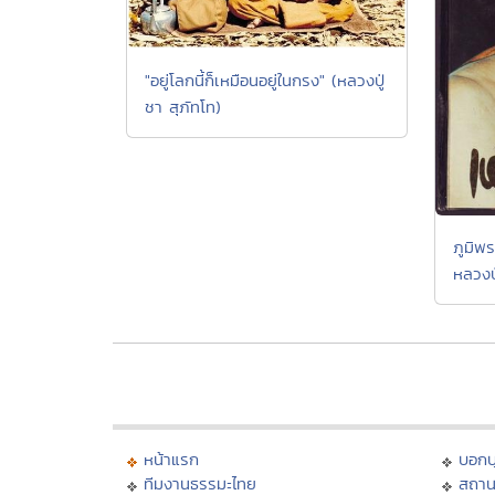
"อยู่โลกนี้ก็เหมือนอยู่ในกรง" (หลวงปู่
ชา สุภัทโท)
ภูมิพร
หลวงป
หน้าแรก
บอก
ทีมงานธรรมะไทย
สถาน