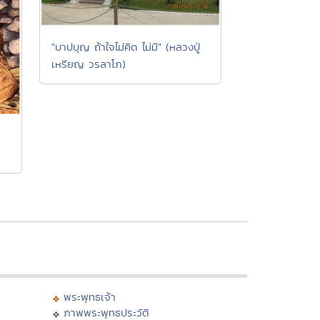
"บาปบุญ ถ้าใจไม่คิด ไม่มี" (หลวงปู่
เหรียญ วรลาโภ)
า
พระพุทธเจ้า
ภาพพระพุทธประวัติ