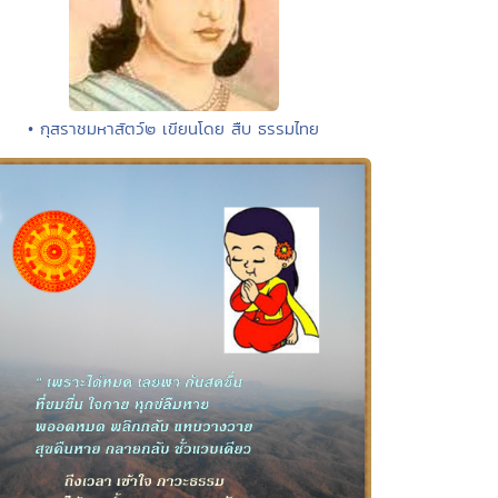
• กุสราชมหาสัตว์๒ เขียนโดย สืบ ธรรมไทย