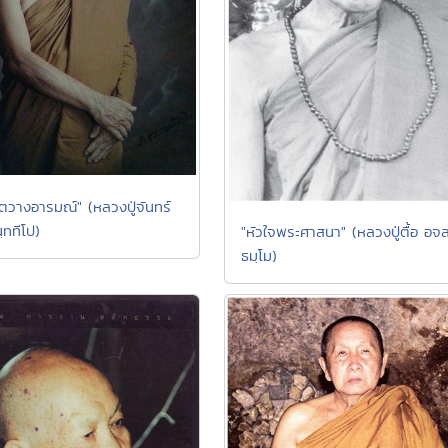
จิตวางอารมณ์" (หลวงปู่จันทร์
ฺททีโป)
"หัวใจพระศาสนา" (หลวงปู่ตื้อ อจ
ธมฺโม)