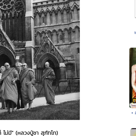
• 
 ไม่มี" (หลวงปู่ชา สุภัทโท)