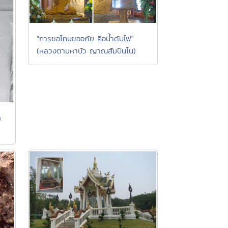
"การขอโทษขออภัย คือน้ำดับไฟ"
(หลวงตามหาบัว ญาณสัมปันโน)
ล