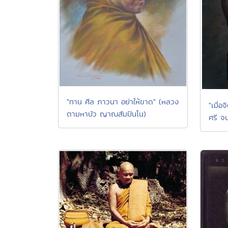
"ทาน ศีล ภาวนา อย่าให้ขาด" (หลวง
"เมื่อ
ตามหาบัว ญาณสัมปันโน)
ศรี จน