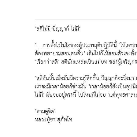
"สติไม่มี ปัญญาก็ ไม่มี"
" .. การตั้งไวในใจของผู้ประพฤติปฏิบัตินี้ "ให้เอ
ต้องพยายามสอนคนอื่น" เดินไปก็ให้สอนตัวเองทั้งนั
"เรียกว่าสติ" สตินั่นแหละเป็นแม่บท ของผู้เจริญ
"สติอันนั้นเมื่อมันมีความรู้สืกขึ้น ปัญญาก็จะวิ่งมา 
เราจะมีเวลาน้อยก็ช่างมัน "เวลาน้อยก็ยังเป็นอุปนิส
ไม่มี" มันจบอยู่ตรงนี้ ไปไหนก็ไม่จบ "แต่พุทธศาสนา
"ตามดูจิต"
หลวงปู่ชา สุภัทโท