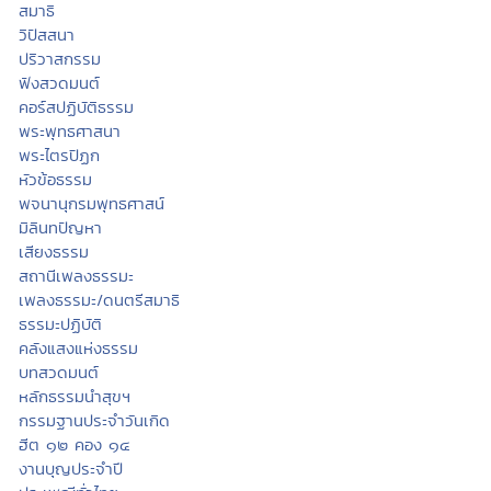
สมาธิ
วิปัสสนา
ปริวาสกรรม
ฟังสวดมนต์
คอร์สปฏิบัติธรรม
พระพุทธศาสนา
พระไตรปิฏก
หัวข้อธรรม
พจนานุกรมพุทธศาสน์
มิลินทปัญหา
เสียงธรรม
สถานีเพลงธรรมะ
เพลงธรรมะ/ดนตรีสมาธิ
ธรรมะปฏิบัติ
คลังแสงแห่งธรรม
บทสวดมนต์
หลักธรรมนำสุขฯ
กรรมฐานประจำวันเกิด
ฮีต ๑๒ คอง ๑๔
งานบุญประจำปี