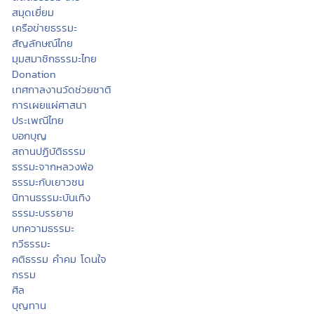
สมุดเยี่ยม
เครือข่ายธรรมะ
สัญลักษณ์ไทย
มุมสมาชิกธรรมะไทย
Donation
เทศกาลงานวัดช่วยชาติ
การเผยแผ่ศาสนา
ประเพณีไทย
บอกบุญ
สถานปฏิบัติธรรม
ธรรมะจากหลวงพ่อ
ธรรมะกับเยาวชน
นิทานธรรมะบันเทิง
ธรรมะบรรยาย
บทความธรรมะ
กวีธรรมะ
คติธรรม คำคม โดนใจ
กรรม
ศีล
บุญทาน