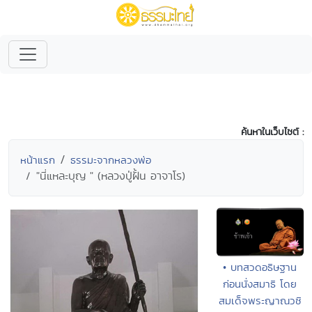
ค้นหาในเว็บไซต์ :
หน้าแรก
ธรรมะจากหลวงพ่อ
"นี่แหละบุญ " (หลวงปู่ฝั้น อาจาโร)
• บทสวดอธิษฐาน
ก่อนนั่งสมาธิ โดย
สมเด็จพระญาณวชิ