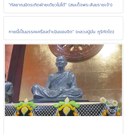
"กัลยาณมิตรเกิดฝ่ายเดียวไม่ได้" (สมเด็จพระสังฆราชเจ้า)
กายนี้เป็นมรรคเครื่องดำเนินของจิต" (หลวงปู่มั่น ภูริทัตโต)