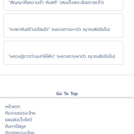
"สัญญาคือความจำ กับสติ" (สมเด็จพระสังฆราชเจ้า)
"จงพากันสร้างเรือนใจ" (หลวงตามหาบัว ญาณสัมปันโน)
"หลวงปู่ขาวท่านเล่าให้ฟัง" (หลวงตามหาบัว ญาณสัมปันโน)
Go To Top
หน้าแรก
ทีมงานธรรมะไทย
แผนผังเว็บไซต์
ค้นหาข้อมูล
ติดต่อธรรมะไทย