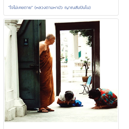
"ใจไม่เคยตาย" (หลวงตามหาบัว ญาณสัมปันโน)