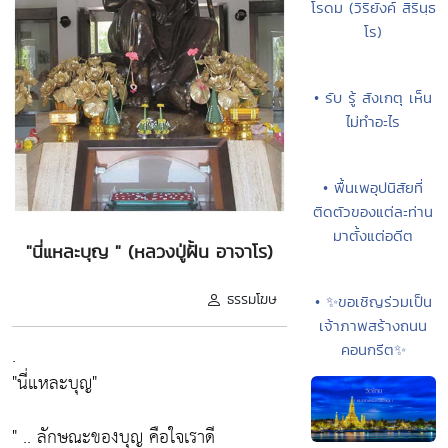
โรดม (วิริยังค์ สิรินฺธ
โร)
• รับ รู้ สังเกตุ เห็น
ไม่ทำอะไร
• พื้นเพอุปนิสัยที่
ติดตัวของแต่ละท่าน
มาตั้งแต่อดีต
"นี่แหละบุญ " (หลวงปู่ฝั้น อาจาโร)
ธรรมโฆษ
• ✨ขอเชิญร่วมเป็น
เจ้าภาพสร้างถนน
คอนกรีต✨
.
"นี่แหละบุญ"
" .. ลักษณะของบุญ คือใจเราดี