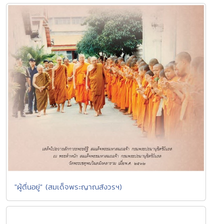
"ผู้ตื่นอยู่" (สมเด็จพระญาณสังวรฯ)