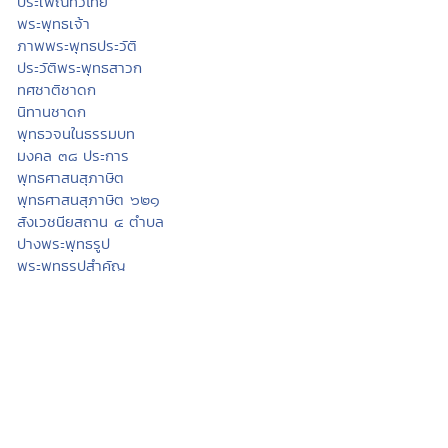
ประเพณีทั่วไทย
พระพุทธเจ้า
ภาพพระพุทธประวัติ
ประวัติพระพุทธสาวก
ทศชาติชาดก
นิทานชาดก
พุทธวจนในธรรมบท
มงคล ๓๘ ประการ
พุทธศาสนสุภาษิต
พุทธศาสนสุภาษิต ๖๒๑
สังเวชนียสถาน ๔ ตำบล
ปางพระพุทธรูป
พระพุทธรูปสำคัญ
พระพุทธศาสนาในไทย
ทำเนียบวัดไทย
พระอารามหลวง
ศาสนพิธี
อุปสมบทพิธี
วันสำคัญทางศาสนา