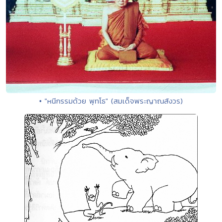
• "หนีกรรมด้วย พุทโธ" (สมเด็จพระญาณสังวร)