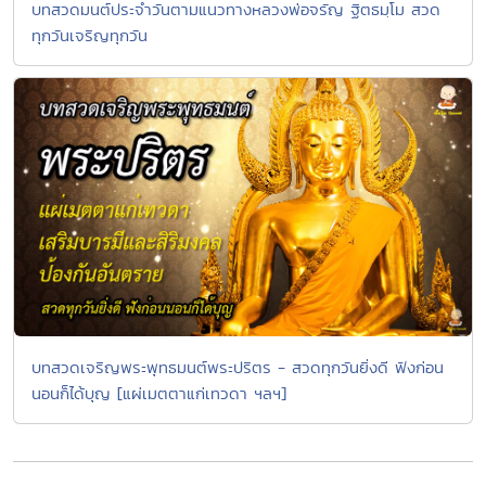
บทสวดมนต์ประจำวันตามแนวทางหลวงพ่อจรัญ ฐิตธมฺโม สวด
ทุกวันเจริญทุกวัน
บทสวดเจริญพระพุทธมนต์พระปริตร - สวดทุกวันยิ่งดี ฟังก่อน
นอนก็ได้บุญ [แผ่เมตตาแก่เทวดา ฯลฯ]