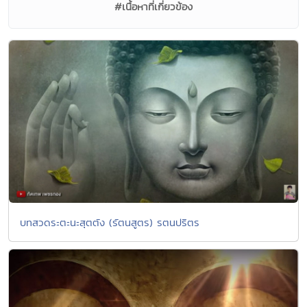
#เนื้อหาที่เกี่ยวข้อง
บทสวดระตะนะสุตตัง (รัตนสูตร) รตนปริตร