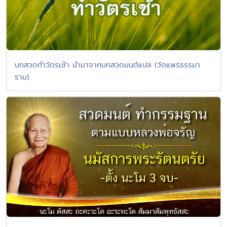
บทสวดทำวัตรเช้า นำมาจากบทสวดมนต์แปล (วัดแพร่ธรรมา
ราม)