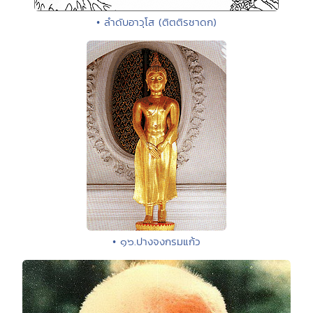
• ลำดับอาวุโส (ติตติรชาดก)
• ๑๖.ปางจงกรมแก้ว