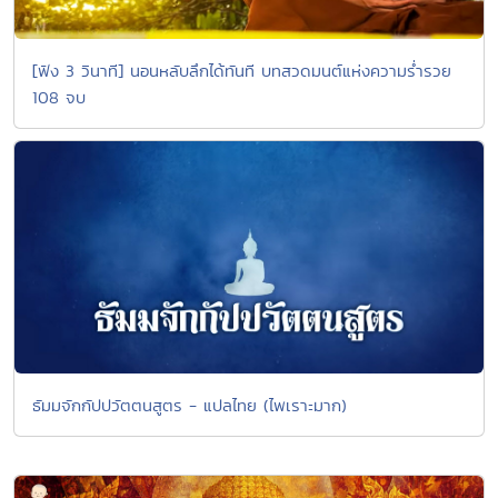
[ฟัง 3 วินาที] นอนหลับลึกได้ทันที บทสวดมนต์แห่งความร่ำรวย
108 จบ
ธัมมจักกัปปวัตตนสูตร - แปลไทย (ไพเราะมาก)