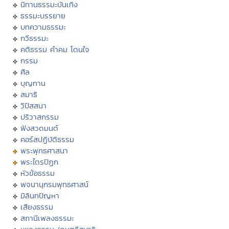
นิทานธรรมะบันเทิง
ธรรมะบรรยาย
บทความธรรมะ
กวีธรรมะ
คติธรรม คำคม โดนใจ
กรรม
ศีล
บุญทาน
สมาธิ
วิปัสสนา
ปริวาสกรรม
ฟังสวดมนต์
คอร์สปฏิบัติธรรม
พระพุทธศาสนา
พระไตรปิฏก
หัวข้อธรรม
พจนานุกรมพุทธศาสน์
มิลินทปัญหา
เสียงธรรม
สถานีเพลงธรรมะ