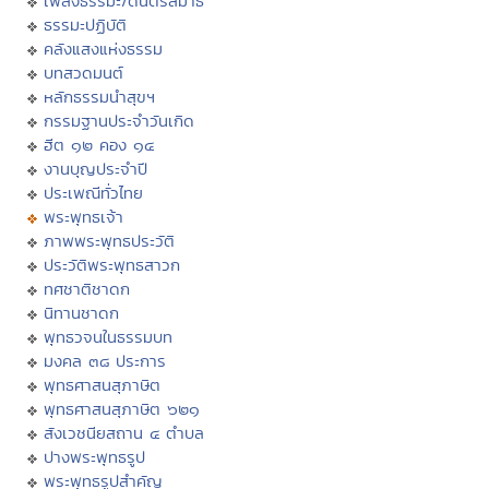
เพลงธรรมะ/ดนตรีสมาธิ
ธรรมะปฏิบัติ
คลังแสงแห่งธรรม
บทสวดมนต์
หลักธรรมนำสุขฯ
กรรมฐานประจำวันเกิด
ฮีต ๑๒ คอง ๑๔
งานบุญประจำปี
ประเพณีทั่วไทย
พระพุทธเจ้า
ภาพพระพุทธประวัติ
ประวัติพระพุทธสาวก
ทศชาติชาดก
นิทานชาดก
พุทธวจนในธรรมบท
มงคล ๓๘ ประการ
พุทธศาสนสุภาษิต
พุทธศาสนสุภาษิต ๖๒๑
สังเวชนียสถาน ๔ ตำบล
ปางพระพุทธรูป
พระพุทธรูปสำคัญ