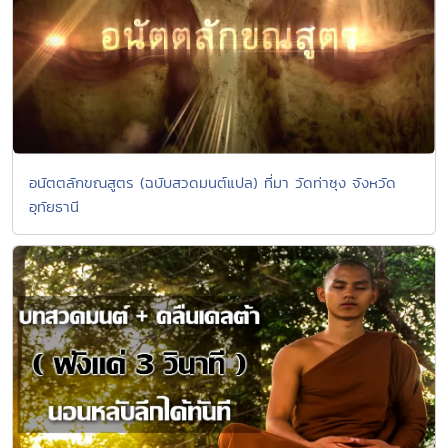
อนัตตลักขณสูตร (ฉบับสวดมนต์แปล) ที่มา วัดท่าซุง จังหวัด
อุทัยธานี