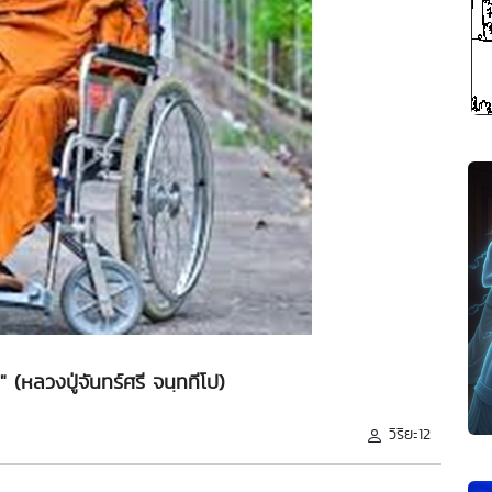
หลวงปู่จันทร์ศรี จนฺททีโป)
วิริยะ12