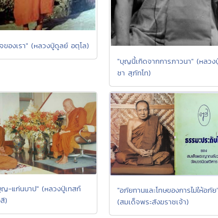
ใจของเรา" (หลวงปู่ดูลย์ อตุโล)
"บุญนี้เกิดจากการภาวนา" (หลวงปู
ชา สุภัทโท)
บุญ-แก่นบาป" (หลวงปู่เทสก์
"อภัยทานและโทษของการไม่ให้อภัย
สี)
(สมเด็จพระสังฆราชเจ้า)