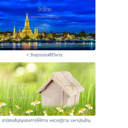
• วัดสุวรรณคีรีวิหาร
• อานิสงส์บุญของการให้ทาน หลวงปู่จาม มหาปุญโญ