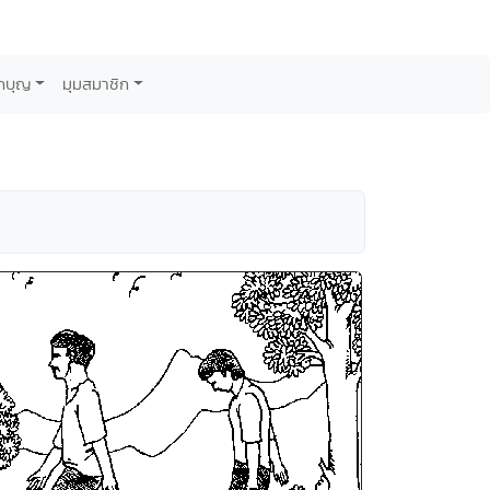
กบุญ
มุมสมาชิก