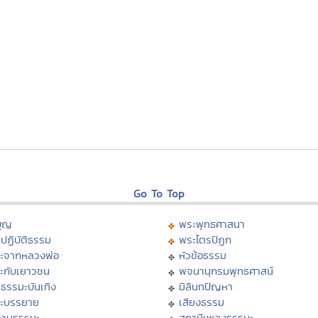
Go To Top
บุญ
พระพุทธศาสนา
ปฏิบัติธรรม
พระไตรปิฏก
ะจากหลวงพ่อ
หัวข้อธรรม
ะกับเยาวชน
พจนานุกรมพุทธศาสน์
ธรรมะบันเทิง
มิลินทปัญหา
ะบรรยาย
เสียงธรรม
ามธรรมะ
สถานีเพลงธรรมะ