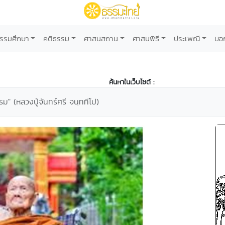
รรมศึกษา
คติธรรม
ศาสนสถาน
ศาสนพิธี
ประเพณี
บอ
ค้นหาในเว็บไซต์ :
 (หลวงปู่จันทร์ศรี จนฺททีโป)