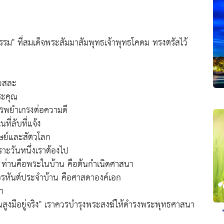
รรม"
ที่สมเด็จพระสัมมาสัมพุทธเจ้าพุทธโคดม ทรงตรัสไว้
ียสละ
พระคุณ
รพยำเกรงต่อความดี
ที่ลับที่แจ้ง
ษย์และสัตวฺโลก
าะวันหนึ่งเราต้องไป
า ท่านคือพระในบ้าน คือต้นกำเนิดศาสนา
อรหันต์ประจำบ้าน คือศาสดาองค์เอก
า
สูงมีอยู่จริง"
เราควรบำรุงพระสงฆ์ให้ดำรงพระพุทธศาสนา