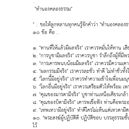
.
"ทำนองคลองธรรม"
" .. ขอให้ลูกหลานทุกคนรู้จักคำว่า
"ทำนองคลองธ
๑๐ ข้อ คือ ..
๑.
"ทานที่ให้แล้วมีผลจริง"
เราควรหมั่นให้ทาน เส
๒.
"การบูชามีผลจริง"
เราควรบูชา รำลึกถึงผู้ที่มี
๓.
"การเคารพนบน้อมมีผลจริง"
เราควรมีความเคา
๔.
"ผลกรรมมีจริง"
เราควรละชั่ว ทำดี ไม่ทำชั่วทั้งใน
๕.
"โลกนี้มีอยู่จริง"
เราควรทำความเข้าใจเพื่อนมนุ
๖.
"โลกอื่นมีอยู่จริง"
เราควรเตรียมตัวให้พร้อม เพร
๗.
"คุณของมารดามีจริง"
บูชาท่านเหนือเศ๊ยรเกล้
๘.
"คุณของบิดามีจริง"
เคารพเชื่อฟัง ท่านคือพระ
๙.
"เทพเทวามีอยู่จริง"
ทำดีใครไม่เห็นแต่เทวดามีต
๑๐.
"พระสงฆ์ผู้ปฏิบัติดี ปฏิบัติชอบ บรรลุธรรมชั้น
ไว้