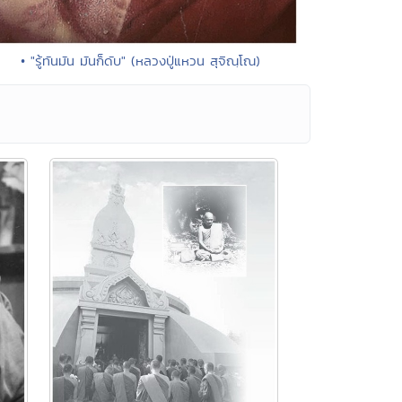
• "รู้ทันมัน มันก็ดับ" (หลวงปู่แหวน สุจิณฺโณ)