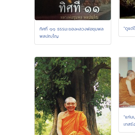
"ดูแต่
ทิศที่ ๑๑ ธรรมะของหลวงพ่อชุมพล
พลปญฺโญ
"แก่น
เทสรัง