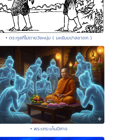
• ตระกูลที่ไม่ตายวัยหนุ่ม ( มหธัมมปาลชาดก )
• พระเถระเห็นปีศาจ