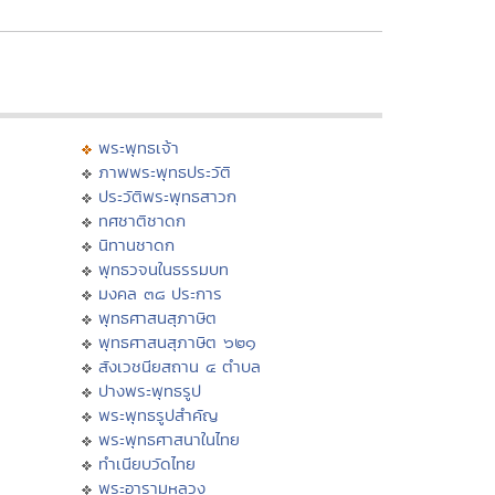
พระพุทธเจ้า
ภาพพระพุทธประวัติ
ประวัติพระพุทธสาวก
ทศชาติชาดก
นิทานชาดก
พุทธวจนในธรรมบท
มงคล ๓๘ ประการ
พุทธศาสนสุภาษิต
พุทธศาสนสุภาษิต ๖๒๑
สังเวชนียสถาน ๔ ตำบล
ปางพระพุทธรูป
พระพุทธรูปสำคัญ
พระพุทธศาสนาในไทย
ทำเนียบวัดไทย
พระอารามหลวง