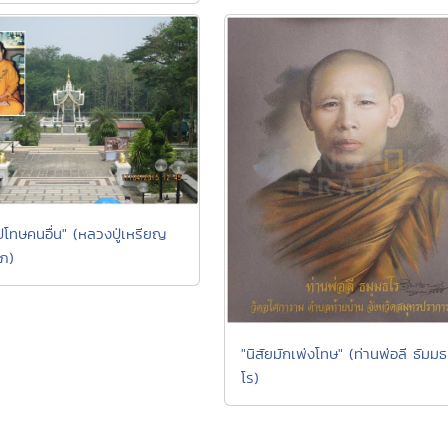
ไปโทษคนอื่น" (หลวงปู่เหรียญ
ภ)
"นิสัยมักเพ่งโทษ" (ท่านพ่อลี ธัมมธ
โร)