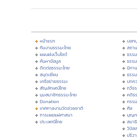
หน้าแรก
บอก
ทีมงานธรรมะไทย
สถาน
แผนผังเว็บไซต์
ธรรม
ค้นหาข้อมูล
ธรรม
ติดต่อธรรมะไทย
นิทาน
สมุดเยี่ยม
ธรรม
เครือข่ายธรรมะ
บทคว
สัญลักษณ์ไทย
กวีธ
มุมสมาชิกธรรมะไทย
คติธ
Donation
กรร
เทศกาลงานวัดช่วยชาติ
ศีล
การเผยแผ่ศาสนา
บุญท
ประเพณีไทย
สมาธิ
วิปัส
ปริว