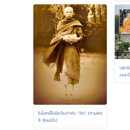
"อย่า
วรลาโ
ในโลกนี้ไม่มีอะไรเท่ากับ "จิต" (ท่านพ่อ
ลี ธัมมธโร)