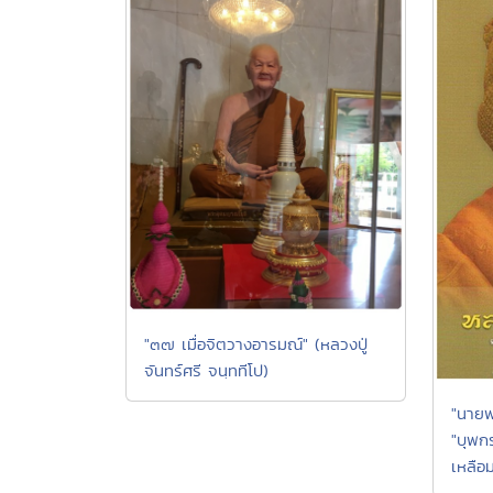
"๓๗ เมื่อจิตวางอารมณ์" (หลวงปู่
จันทร์ศรี จนฺททีโป)
"นายพ
"บุพก
เหลือ