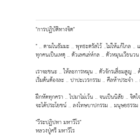
"การปฏิบัติทางจิต"
" .. ตามในธัมมะ .. พุทธะตรัสไว้ ..
ไม่ให้แก้ไกล ..
ทุกคนเป็นเหตุ .. ตัวเลศเล่ห์กล .. ตัวหมุนเวียนวน
เราจะชนะ .. ให้ละการหมุน .. ตัวจักรเสื่อมสูญ ..
เริ่มต้นต้องละ .. ปาปะเวรกรรม .. ศีลห้าประจำ .
ฝึกหัดทุกครา .. ไปมาไม่เว้น .. จนเป็นนิสัย ..
จิตใ
จะได้ประโยชน์ .. ลงโทษบาปกรรม .. มนุษยธรรม .. 
"วีระปฏิปทา มหาวีโร"
หลวงปู่ศรี มหาวีโร