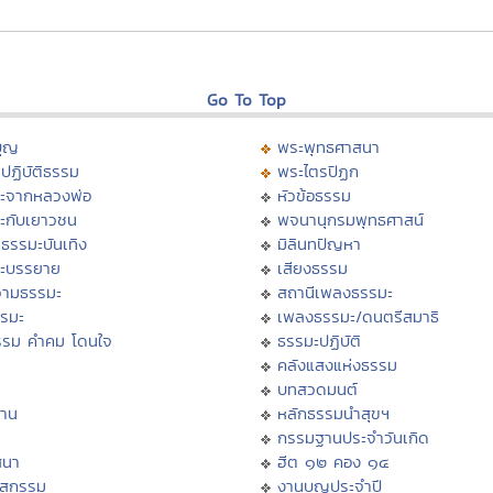
Go To Top
บุญ
พระพุทธศาสนา
ปฏิบัติธรรม
พระไตรปิฏก
ะจากหลวงพ่อ
หัวข้อธรรม
ะกับเยาวชน
พจนานุกรมพุทธศาสน์
ธรรมะบันเทิง
มิลินทปัญหา
ะบรรยาย
เสียงธรรม
ามธรรมะ
สถานีเพลงธรรมะ
รรมะ
เพลงธรรมะ/ดนตรีสมาธิ
รรม คำคม โดนใจ
ธรรมะปฏิบัติ
ม
คลังแสงแห่งธรรม
บทสวดมนต์
าน
หลักธรรมนำสุขฯ
กรรมฐานประจำวันเกิด
สนา
ฮีต ๑๒ คอง ๑๔
าสกรรม
งานบุญประจำปี