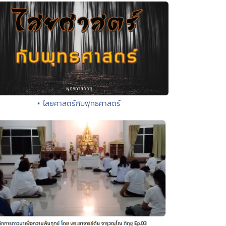
• ไสยศาสตร์กับพุทธศาสตร์