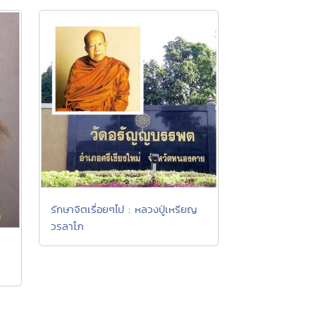
รักษาจิตเรื่อยๆไป : หลวงปู่เหรียญ
วรลาโภ