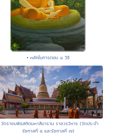
• หลักในการตอบ ๔ วิธี
 วัดราชบพิธสถิตมหาสีมาราม ราชวรวิหาร (วัดประจำ
รัชกาลที่ ๕ และรัชกาลที่ ๗)