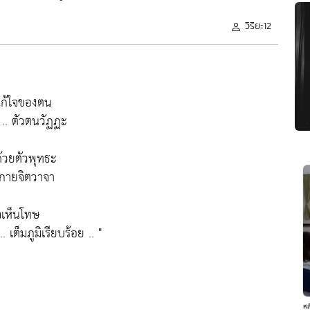
วิริยะ12
 แก้ใจของตน
 .. ตัวตนวัฏฏะ
ด้วยตัวพุทธะ
. กายจิตวาจา
จเห็นโทษ
เต็มภูมิเรียบร้อย
.. "