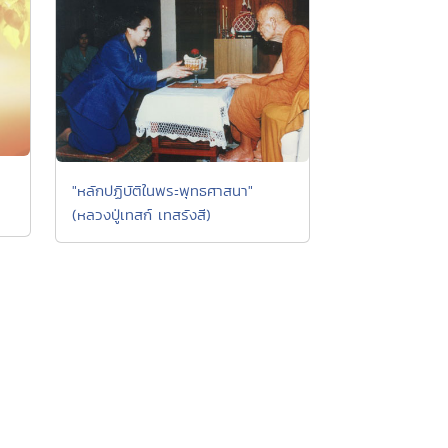
"หลักปฏิบัติในพระพุทธศาสนา"
(หลวงปู่เทสก์ เทสรังสี)