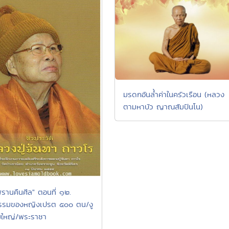
มรดกอันล้ำค่าในครัวเรือน (หลวง
ตามหาบัว ญาณสัมปันโน)
รานคืนศีล" ตอนที่ ๑๒.
รรมของหญิงเปรต ๕๐๐ ตน/งู
มใหญ่/พระราชา