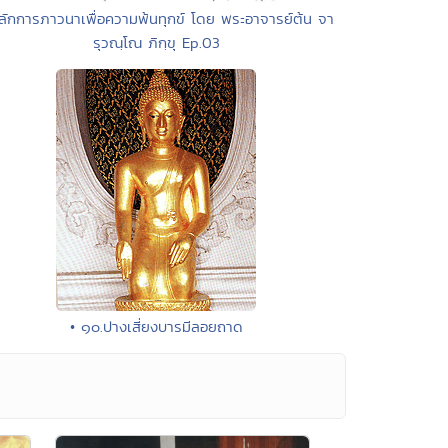
ลักการภาวนาเพื่อความพ้นทุกข์ โดย พระอาจารย์ต้น จา
รุวณฺโณ ภิกฺขุ Ep.03
• ๑๐.ปางเสี่ยงบารมีลอยถาด