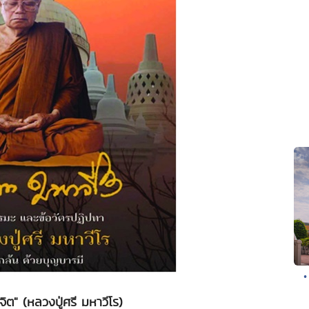
•
จิต" (หลวงปู่ศรี มหาวีโร)