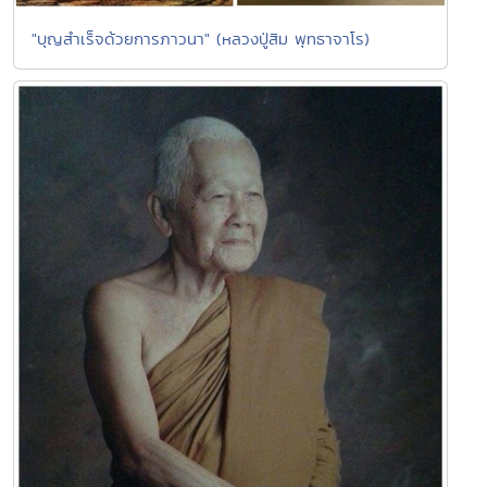
"บุญสำเร็จด้วยการภาวนา" (หลวงปู่สิม พุทธาจาโร)