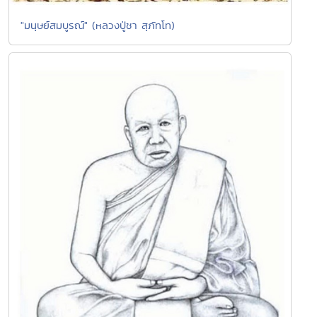
"มนุษย์สมบูรณ์" (หลวงปู่ชา สุภัทโท)