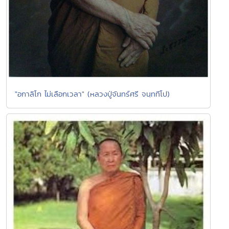
"อกาลิโก ไม่เลือกเวลา" (หลวงปู่จันทร์ศรี จนฺททีโป)