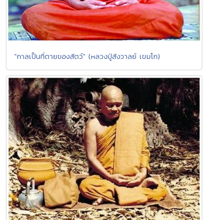
"กาลเป็นที่ตายของสัตว์" (หลวงปู่สังวาลย์ เขมโก)