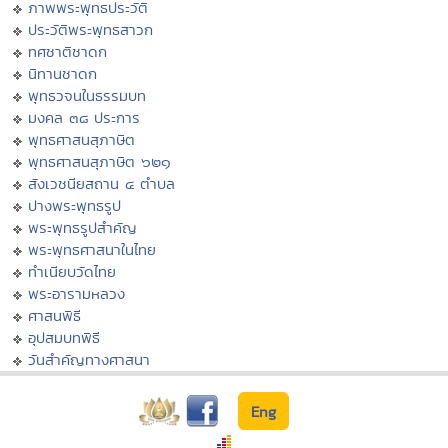
ภาพพระพุทธประวัติ
ประวัติพระพุทธสาวก
ทศชาติชาดก
นิทานชาดก
พุทธวจนในธรรมบท
มงคล ๓๘ ประการ
พุทธศาสนสุภาษิต
พุทธศาสนสุภาษิต ๖๒๑
สังเวชนียสถาน ๔ ตำบล
ปางพระพุทธรูป
พระพุทธรูปสำคัญ
พระพุทธศาสนาในไทย
ทำเนียบวัดไทย
พระอารามหลวง
ศาสนพิธี
อุปสมบทพิธี
วันสำคัญทางศาสนา
Eng