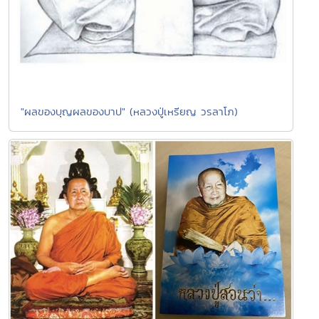
"ผลของบุญผลของบาป" (หลวงปู่เหรียญ วรลาโภ)