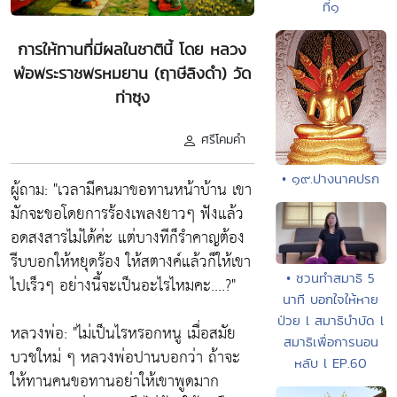
ที่๑
การให้ทานที่มีผลในชาตินี้ โดย หลวง
พ่อพระราชพรหมยาน (ฤาษีลิงดำ) วัด
ท่าซุง
ศรีโคมคำ
• ๑๙.ปางนาคปรก
ผู้ถาม: "เวลามีคนมาขอทานหน้าบ้าน เขา
มักจะขอโดยการร้องเพลงยาวๆ ฟังแล้ว
อดสงสารไม่ได้ค่ะ แต่บางทีก็รำคาญต้อง
รีบบอกให้หยุดร้อง ให้สตางค์แล้วก็ให้เขา
• ชวนทำสมาธิ 5
ไปเร็วๆ อย่างนี้จะเป็นอะไรไหมคะ....?"
นาที บอกใจให้หาย
ป่วย l สมาธิบำบัด l
หลวงพ่อ: "ไม่เป็นไรหรอกหนู เมื่อสมัย
สมาธิเพื่อการนอน
บวชใหม่ ๆ หลวงพ่อปานบอกว่า ถ้าจะ
หลับ l EP.60
ให้ทานคนขอทานอย่าให้เขาพูดมาก