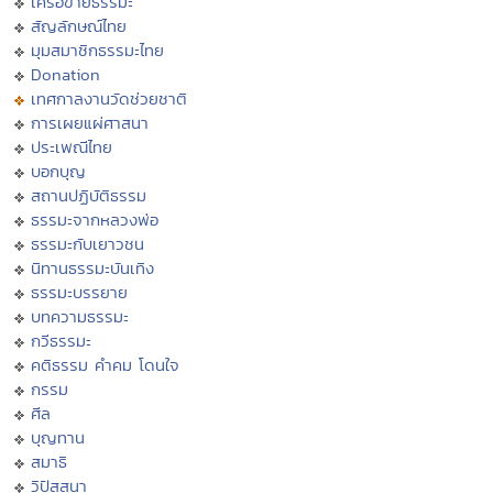
เครือข่ายธรรมะ
สัญลักษณ์ไทย
มุมสมาชิกธรรมะไทย
Donation
เทศกาลงานวัดช่วยชาติ
การเผยแผ่ศาสนา
ประเพณีไทย
บอกบุญ
สถานปฏิบัติธรรม
ธรรมะจากหลวงพ่อ
ธรรมะกับเยาวชน
นิทานธรรมะบันเทิง
ธรรมะบรรยาย
บทความธรรมะ
กวีธรรมะ
คติธรรม คำคม โดนใจ
กรรม
ศีล
บุญทาน
สมาธิ
วิปัสสนา