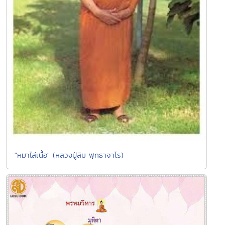
"หมาไล่เนื้อ" (หลวงปู่สิม พุทธาจาโร)