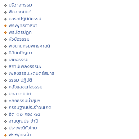
ปริวาสกรรม
ฟังสวดมนต์
คอร์สปฏิบัติธรรม
พระพุทธศาสนา
พระไตรปิฏก
หัวข้อธรรม
พจนานุกรมพุทธศาสน์
มิลินทปัญหา
เสียงธรรม
สถานีเพลงธรรมะ
เพลงธรรมะ/ดนตรีสมาธิ
ธรรมะปฏิบัติ
คลังแสงแห่งธรรม
บทสวดมนต์
หลักธรรมนำสุขฯ
กรรมฐานประจำวันเกิด
ฮีต ๑๒ คอง ๑๔
งานบุญประจำปี
ประเพณีทั่วไทย
พระพุทธเจ้า