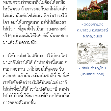
หมายความว่าพอมาถึงไม่ต้องให้ยกมือ
ไหว้พูดขอ ถ้าเขาจะขอก็บอกไม่ต้องฉัน
ให้แล้ว ฉันเต็มใจให้แล้ว คือว่าเราจะให้
ใคร อย่าให้เขาพูดมาก อย่าให้เสียเวลา
• วัดวังผาแดง
ให้เร็ว ๆ ที่สุด ตั้งใจเป็นการสงเคราะห์
ต.นาสวน อ.ศรีสวัสดิ์
จริงๆ แล้วผลมันให้ในชาตินี้ ฉันทดสอบ
จ.กาญจนบุรี
มาแล้วเป็นความจริง....
การให้ทานโดยไม่เตรียมการไว้ก่อน ใคร
มาเราก็ได้เราให้ได้ ถ้าทำอย่างนี้เสมอ ๆ
คนมาขอทาน เราไม่ยอมให้พูดขอ รีบ
• ชื่อนั้นสำคัญไฉน
(นามสิทธิชาดก)
ควักเลย แล้วมันจะมีผลในชาตินี้ คือสิ่งที่
เราขัดข้องคิดว่าจะไม่ได้มันจะโผล่ เราก็
ให้เท่าที่จะให้ได้ เขาไม่บังคับเรานี่ พอทำ
ไปไม่กี่ปีก็เริ่มให้ผล ของที่มันจะได้มามันมี
การคล่องตัวมากขึ้น