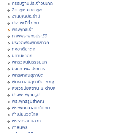
กรรมฐานประจำวันเกิด
ฮีต ๑๒ คอง ๑๔
งานบุญประจำปี
ประเพณีทั่วไทย
พระพุทธเจ้า
ภาพพระพุทธประวัติ
ประวัติพระพุทธสาวก
ทศชาติชาดก
นิทานชาดก
พุทธวจนในธรรมบท
มงคล ๓๘ ประการ
พุทธศาสนสุภาษิต
พุทธศาสนสุภาษิต ๖๒๑
สังเวชนียสถาน ๔ ตำบล
ปางพระพุทธรูป
พระพุทธรูปสำคัญ
พระพุทธศาสนาในไทย
ทำเนียบวัดไทย
พระอารามหลวง
ศาสนพิธี