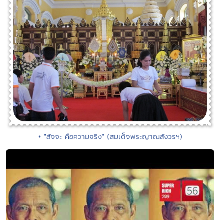
• "สัจจะ คือความจริง" (สมเด็จพระญาณสังวรฯ)