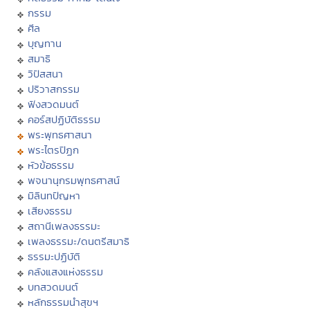
กรรม
ศีล
บุญทาน
สมาธิ
วิปัสสนา
ปริวาสกรรม
ฟังสวดมนต์
คอร์สปฏิบัติธรรม
พระพุทธศาสนา
พระไตรปิฏก
หัวข้อธรรม
พจนานุกรมพุทธศาสน์
มิลินทปัญหา
เสียงธรรม
สถานีเพลงธรรมะ
เพลงธรรมะ/ดนตรีสมาธิ
ธรรมะปฏิบัติ
คลังแสงแห่งธรรม
บทสวดมนต์
หลักธรรมนำสุขฯ