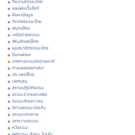
ทีมงานธรรมะไทย
แผนผังเว็บไซต์
ค้นหาข้อมูล
ติดต่อธรรมะไทย
สมุดเยี่ยม
เครือข่ายธรรมะ
สัญลักษณ์ไทย
มุมสมาชิกธรรมะไทย
Donation
เทศกาลงานวัดช่วยชาติ
การเผยแผ่ศาสนา
ประเพณีไทย
บอกบุญ
สถานปฏิบัติธรรม
ธรรมะจากหลวงพ่อ
ธรรมะกับเยาวชน
นิทานธรรมะบันเทิง
ธรรมะบรรยาย
บทความธรรมะ
กวีธรรมะ
คติธรรม คำคม โดนใจ