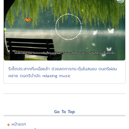
รีเซ็ตประสาทที่เหนื่อยล้า ช่วยลดการกระตุ้นในสมอง ดนตรีผ่อน
คลาย ดนตรีบำบัด relaxing music
Go To Top
หน้าแรก