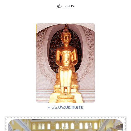
12,205
• ๓๓.ปางประทับเรือ