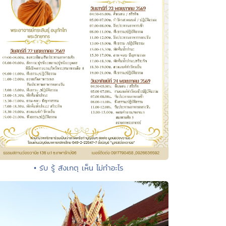
• รับ รู้ สังเกตุ เห็น ไม่ทำอะไร