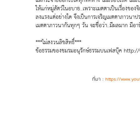
แผ่กระจายออกไปได้ทุกทิศทาง ไม่มีขอบเขต ไม่
ให้แก่หมู่สัตว์ในอบาย..เพราะเมตตาเป็นเรื่องของจิ
ลงแรงแต่อย่างใด จึงเป็นการเจริญเมตตาภาวนาปร
เมตตาภาวนากันทุกๆ วัน จะชื่อว่า..มีผลมาก มีอ
***ไม่สงวนลิขสิทธิ์***
ข้อธรรมของชมรมอนุรักษ์ธรรมบนเฟสบุ๊ค htt
ที่มา :
https://www.yo