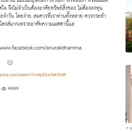
มีประมาณ แม้ในมนุษยโลก เทวโลก พรหมโลก หรือแม้แต่
ตใจ จึงไม่จำเป็นต้องอาศัยทรัพย์สิ่งของ ไม่ต้องลงทุน
ะจำวัน โดยง่าย..สมควรที่เราท่านทั้งหลาย ควรกระทำ
านิสงส์มากเพราะอาศัยความเมตตานี้แล
p://www.facebook.com/anurakdhamma
utube.com/watch?v=dpDLe7ek5bM
14,639
• 