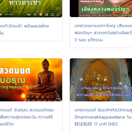
บทสวดมหาเมตตาใหญ่ เสียงหล
ดทำวัตรเช้า พร้อมแปลไทย
พ่อจรัญฯ สวดทุกวันอย่างน้อยว
ี่๑
3 รอบ แก้กรรม
บทสวดมนต์ ธัมมจักกัปปวัตตนส
ดมนต์ รับอรุณ สวดมนต์ตอน
Dhammacakkappavattana Sut
 เพื่อความสุขตลอดวัน ความสิริ
转法轮经 17 นาที [HD]
แก่ชีวิต