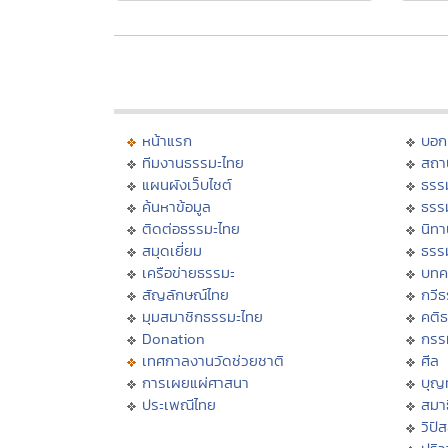
หน้าแรก
บอก
ทีมงานธรรมะไทย
สถา
แผนผังเว็บไซต์
ธรร
ค้นหาข้อมูล
ธรร
ติดต่อธรรมะไทย
นิทา
สมุดเยี่ยม
ธรร
เครือข่ายธรรมะ
บทค
สัญลักษณ์ไทย
กวี
มุมสมาชิกธรรมะไทย
คติ
Donation
กรร
เทศกาลงานวัดช่วยชาติ
ศีล
การเผยแผ่ศาสนา
บุญ
ประเพณีไทย
สมาธ
วิปั