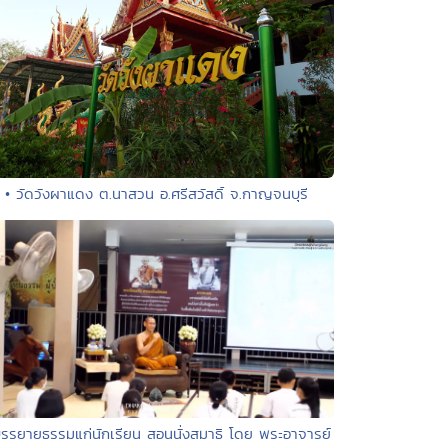
• วัดวังผาแดง ต.นาสวน อ.ศรีสวัสดิ์ จ.กาญจนบุรี
บรรยายธรรมแก่นักเรียน สอนนั่งสมาธิ โดย พระอาจารย์