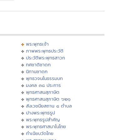
พระพุทธเจ้า
ภาพพระพุทธประวัติ
ประวัติพระพุทธสาวก
ทศชาติชาดก
นิทานชาดก
พุทธวจนในธรรมบท
มงคล ๓๘ ประการ
พุทธศาสนสุภาษิต
พุทธศาสนสุภาษิต ๖๒๑
สังเวชนียสถาน ๔ ตำบล
ปางพระพุทธรูป
พระพุทธรูปสำคัญ
พระพุทธศาสนาในไทย
ทำเนียบวัดไทย