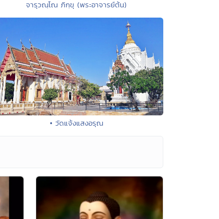
จารุวณฺโณ ภิกฺขุ (พระอาจารย์ต้น)
• วัดแจ้งแสงอรุณ