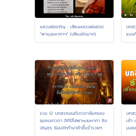
บทสว
หลวงพ่อจรัญ : เสียงหลวงพ่อสวด
แบบท
"พาหุงมหากาฯ" (เสียงชัดมาก)
บทสว
รวม 12 บทสวดมนต์เทวดาคุ้มครอง
เช้า
ชุมชนเทวดา อิติปิโสพาหุงมหากา ชิน
มงคล
บัญชร ธัมมจักทำมาค้าขึ้นร่ำรวยๆ