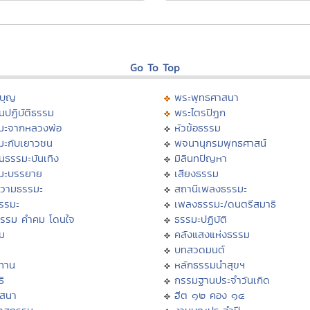
Go To Top
บุญ
พระพุทธศาสนา
นปฏิบัติธรรม
พระไตรปิฏก
มะจากหลวงพ่อ
หัวข้อธรรม
มะกับเยาวชน
พจนานุกรมพุทธศาสน์
นธรรมะบันเทิง
มิลินทปัญหา
มะบรรยาย
เสียงธรรม
วามธรรมะ
สถานีเพลงธรรมะ
ธรรมะ
เพลงธรรมะ/ดนตรีสมาธิ
ธรรม คำคม โดนใจ
ธรรมะปฏิบัติ
ม
คลังแสงแห่งธรรม
บทสวดมนต์
ทาน
หลักธรรมนำสุขฯ
ิ
กรรมฐานประจำวันเกิด
สสนา
ฮีต ๑๒ คอง ๑๔