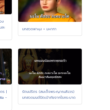
วง
ันละ
บทสวดพาหุง + มหากา
ูตร |
รัตนปริตร (สมเด็จพระญาณสังวร)
ta -
บทสวดมนต์ปัดเป่าภัยจากโรคระบาด