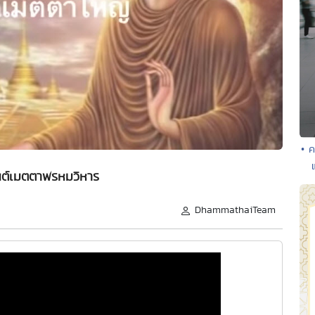
• ค
ต์เมตตาพรหมวิหาร
DhammathaiTeam