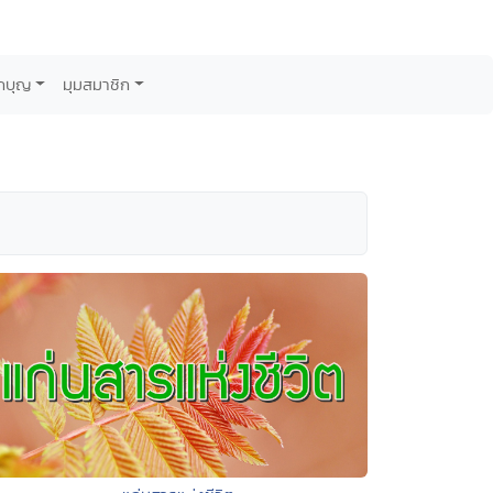
กบุญ
มุมสมาชิก