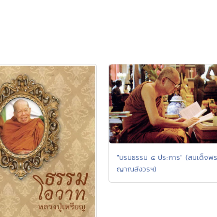
"บรมธรรม ๔ ประการ" (สมเด็จพร
ญาณสังวรฯ)