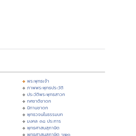
พระพุทธเจ้า
ภาพพระพุทธประวัติ
ประวัติพระพุทธสาวก
ทศชาติชาดก
นิทานชาดก
พุทธวจนในธรรมบท
มงคล ๓๘ ประการ
พุทธศาสนสุภาษิต
พุทธศาสนสุภาษิต ๖๒๑