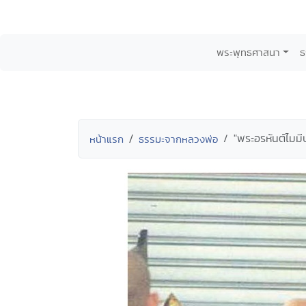
พระพุทธศาสนา
ธ
"พระอรหันต์ไมมี
หน้าแรก
ธรรมะจากหลวงพ่อ