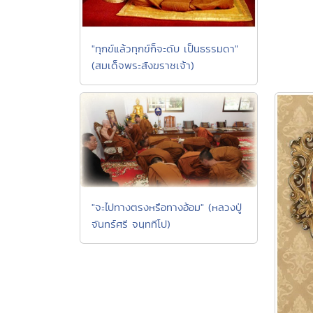
"ทุกข์แล้วทุกข์ก็จะดับ เป็นธรรมดา"
(สมเด็จพระสังฆราชเจ้า)
"จะไปทางตรงหรือทางอ้อม" (หลวงปู่
จันทร์ศรี จนฺททีโป)