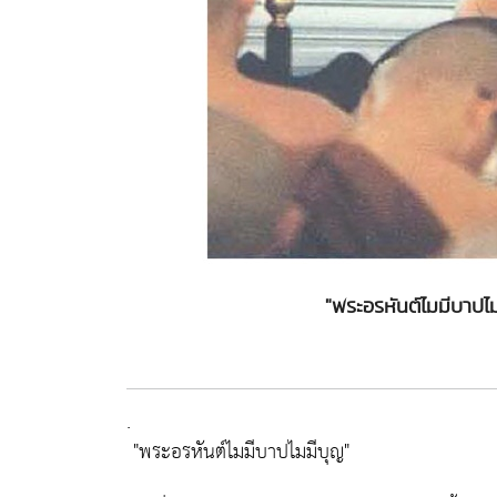
"พระอรหันต์ไมมีบาปไม
.
"พระอรหันต์ไมมีบาปไมมีบุญ"