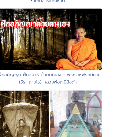
• แก่นสารแห่งชีวิต
ฝึกอภิญญา ฝึกสมาธิ ด้วยตนเอง - พระราชพรหมยาน
(วีระ ถาวโร) หลวงพ่อฤๅษีลิงดำ