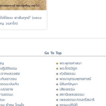
ตใจให้สงบ พาพ้นทุกข์" (หลวง
รียญ วรลาโภ)
Go To Top
บุญ
พระพุทธศาสนา
ปฏิบัติธรรม
พระไตรปิฏก
ะจากหลวงพ่อ
หัวข้อธรรม
ะกับเยาวชน
พจนานุกรมพุทธศาสน์
ธรรมะบันเทิง
มิลินทปัญหา
ะบรรยาย
เสียงธรรม
ามธรรมะ
สถานีเพลงธรรมะ
รรมะ
เพลงธรรมะ/ดนตรีสมาธิ
รรม คำคม โดนใจ
ธรรมะปฏิบัติ