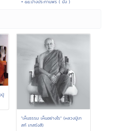
• ๕๕.ปางประทานพร ( นั่ง )
ปู่
"เห็นธรรม เห็นอย่างไร" (หลวงปู่เท
สก์ เทสรังสี)