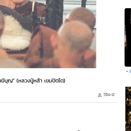
• 
มีบุญ" (หลวงปู่หล้า เขมปัตโต)
วิริยะ12