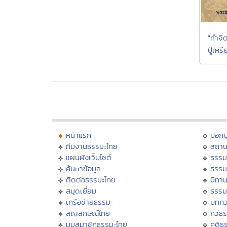
"ทำจิ
ปู่เห
หน้าแรก
บอก
ทีมงานธรรมะไทย
สถาน
แผนผังเว็บไซต์
ธรรม
ค้นหาข้อมูล
ธรรม
ติดต่อธรรมะไทย
นิทาน
สมุดเยี่ยม
ธรรม
เครือข่ายธรรมะ
บทคว
สัญลักษณ์ไทย
กวีธ
มุมสมาชิกธรรมะไทย
คติธ