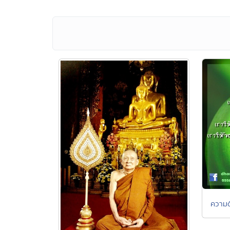
ความด