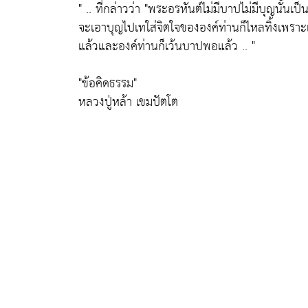
" .. ที่กล่าวว่า
"พระอรหันต์ไม่มีบาปไม่มีบุญนั้นเป็
จะเอาบุญไปเทใส่จิตใจขององค์ท่านก็ไหลทิ้งเพราะเ
แล้วและองค์ท่านก็เว้นบาปพอแล้ว .. "
"ข้อคิดธรรม"
หลวงปู่หล้า เขมปัตโต