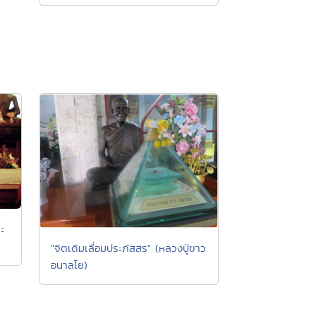
ะ
"จิตเดิมเลื่อมประภัสสร" (หลวงปู่ขาว
อนาลโย)