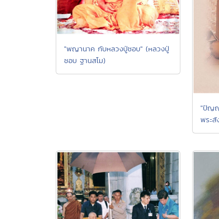
"พญานาค กับหลวงปู่ชอบ" (หลวงปู่
ชอบ ฐานสโม)
"ปัญญ
พระสั