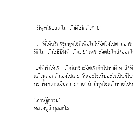
"มีพุทโธแล้ว ไม่กลัวผีไม่กลัวตาย"
" ..
"ที่ให้บริกรรมพุทโธก็เพื่อไม่ให้จิตวิ่งไปตามอาร
ผีก็ไม่กลัวไม่มีสิ่งที่กลัวเลย"
เพราะจิตไม่ได้ส่งออกไ
"แต่ที่ทำให้เรากลัวก็เพราะจิตเราคิดไปหาผี หาสิ่งที่เ
แล้วหลอกตัวเองไปเลย
"คิดอะไรเห็นอะไรเป็นผีไ
นะ ทั้งความเจ็บความตาย"
ถ้ามีพุทโธแล้วหายไปห
"เศรษฐีธรรม"
หลวงปู่ลี กุสลธโร