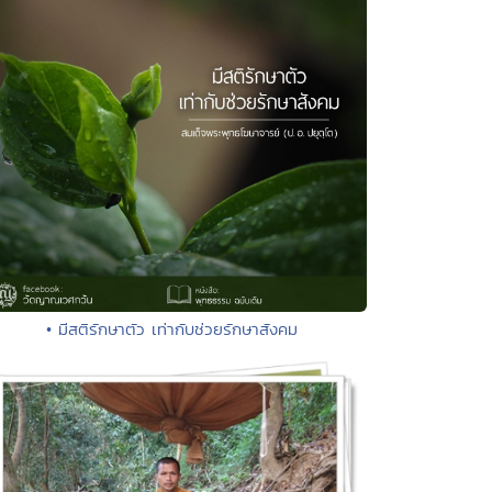
• มีสติรักษาตัว เท่ากับช่วยรักษาสังคม