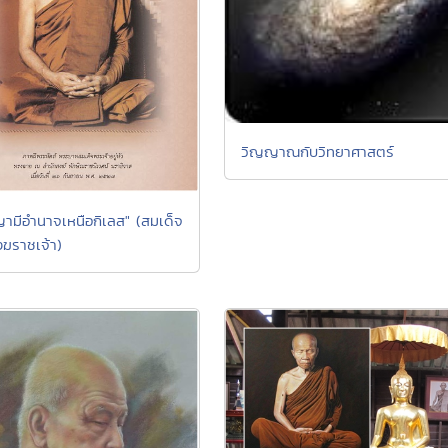
วิญญาณกับวิทยาศาสตร์
ามีอำนาจเหนือกิเลส" (สมเด็จ
งฆราชเจ้า)