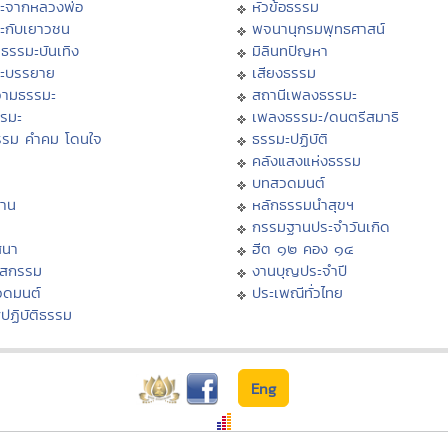
ะจากหลวงพ่อ
หัวข้อธรรม
ะกับเยาวชน
พจนานุกรมพุทธศาสน์
ธรรมะบันเทิง
มิลินทปัญหา
ะบรรยาย
เสียงธรรม
ามธรรมะ
สถานีเพลงธรรมะ
รรมะ
เพลงธรรมะ/ดนตรีสมาธิ
รรม คำคม โดนใจ
ธรรมะปฏิบัติ
ม
คลังแสงแห่งธรรม
บทสวดมนต์
าน
หลักธรรมนำสุขฯ
กรรมฐานประจำวันเกิด
สนา
ฮีต ๑๒ คอง ๑๔
าสกรรม
งานบุญประจำปี
วดมนต์
ประเพณีทั่วไทย
ปฏิบัติธรรม
Eng