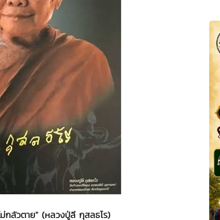
ีไม่กลัวตาย" (หลวงปู่ลี กุสลธโร)