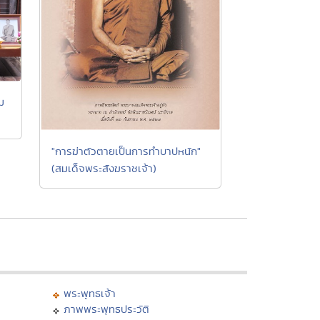
ม
"การฆ่าตัวตายเป็นการทำบาปหนัก"
(สมเด็จพระสังฆราชเจ้า)
พระพุทธเจ้า
ภาพพระพุทธประวัติ