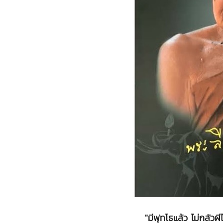
"มีพุทโธแล้ว ไม่กลัวผ