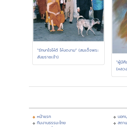
"รักษาใจให้ดี ให้งดงาม" (สมเด็จพระ
สังฆราชเจ้า)
"ผู้มี
(หลวง
หน้าแรก
บอก
ทีมงานธรรมะไทย
สถาน