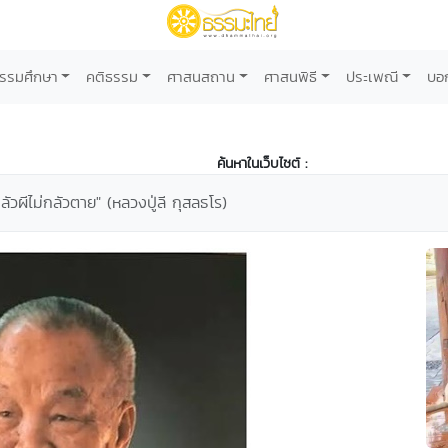
รรมศึกษา
คติธรรม
ศาสนสถาน
ศาสนพิธี
ประเพณี
บอ
ค้นหาในเว็บไซต์ :
กลัวผีไม่กลัวตาย" (หลวงปู่ลี กุสลธโร)