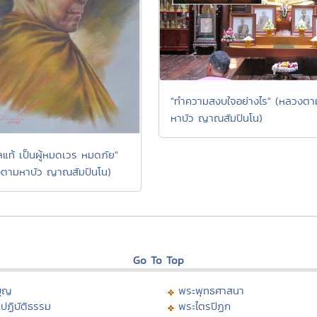
"ทำความสงบใจอย่างไร" (หลวงตา
หาบัว ญาณสัมปันโน)
ศีลแท้ เป็นผู้หมดเวร หมดภัย"
ตามหาบัว ญาณสัมปันโน)
Go To Top
บุญ
พระพุทธศาสนา
ปฏิบัติธรรม
พระไตรปิฏก