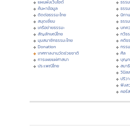
แผนผังเว็บไซต์
ธรรม
ค้นหาข้อมูล
ธรรม
ติดต่อธรรมะไทย
นิทาน
สมุดเยี่ยม
ธรรม
เครือข่ายธรรมะ
บทคว
สัญลักษณ์ไทย
กวีธ
มุมสมาชิกธรรมะไทย
คติธ
Donation
กรร
เทศกาลงานวัดช่วยชาติ
ศีล
การเผยแผ่ศาสนา
บุญท
ประเพณีไทย
สมาธิ
วิปัส
ปริว
ฟังส
คอร์ส