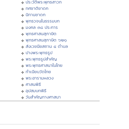
ประวัติพระพุทธสาวก
ทศชาติชาดก
นิทานชาดก
พุทธวจนในธรรมบท
มงคล ๓๘ ประการ
พุทธศาสนสุภาษิต
พุทธศาสนสุภาษิต ๖๒๑
สังเวชนียสถาน ๔ ตำบล
ปางพระพุทธรูป
พระพุทธรูปสำคัญ
พระพุทธศาสนาในไทย
ทำเนียบวัดไทย
พระอารามหลวง
ศาสนพิธี
อุปสมบทพิธี
วันสำคัญทางศาสนา