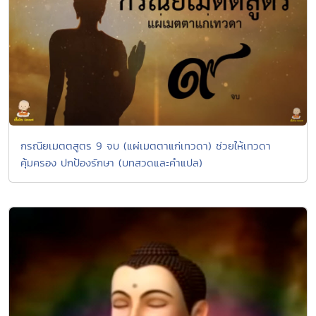
กรณียเมตตสูตร 9 จบ (แผ่เมตตาแก่เทวดา) ช่วยให้เทวดา
คุ้มครอง ปกป้องรักษา (บทสวดและคำแปล)