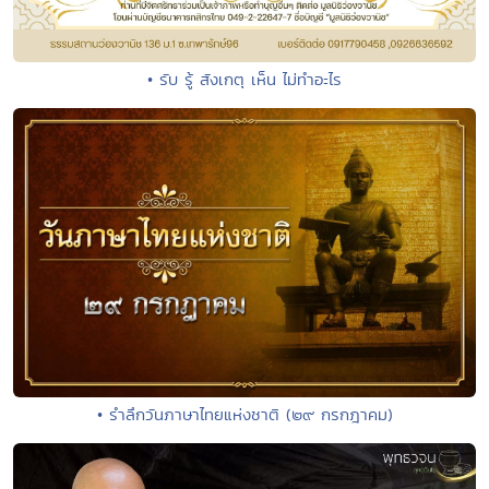
• รับ รู้ สังเกตุ เห็น ไม่ทำอะไร
• รำลึกวันภาษาไทยแห่งชาติ (๒๙ กรกฎาคม)