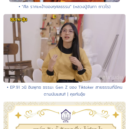
• "ศีล รากเหง้าของกุศลธรรม" (หลวงปู่จันทา ถาวโร)
• EP.91 วนิ อินพุทธ ธรรมะ Gen Z ของ Tiktoker สายธรรมที่มีคน
ตามนับแสน!! | คุยกับอุ๋ย