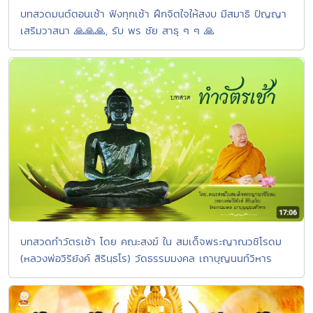
บทสวดมนต์ตอนเช้า ฟังทุกเช้า ฝึกจิตใจให้สงบ มีสมาธิ ปัญญา
เสริมวาสนา 🙏🙏🙏, รับ พร ชัย สาธุ ๆ ๆ 🙏
บทสวดทำวัตรเช้า โดย คณะสงฆ์ ใน สมเด็จพระญาณวชิโรดม
(หลวงพ่อวิริยังค์ สิรินฺธโร) วัดธรรมมงคล เถาบุญนนท์วิหาร