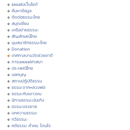
แผนผังเว็บไซต์
ค้นหาข้อมูล
ติดต่อธรรมะไทย
สมุดเยี่ยม
เครือข่ายธรรมะ
สัญลักษณ์ไทย
มุมสมาชิกธรรมะไทย
Donation
เทศกาลงานวัดช่วยชาติ
การเผยแผ่ศาสนา
ประเพณีไทย
บอกบุญ
สถานปฏิบัติธรรม
ธรรมะจากหลวงพ่อ
ธรรมะกับเยาวชน
นิทานธรรมะบันเทิง
ธรรมะบรรยาย
บทความธรรมะ
กวีธรรมะ
คติธรรม คำคม โดนใจ