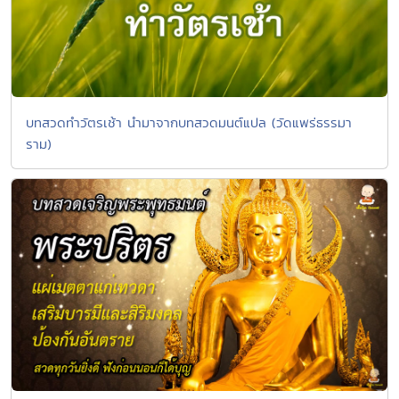
บทสวดทำวัตรเช้า นำมาจากบทสวดมนต์แปล (วัดแพร่ธรรมา
ราม)