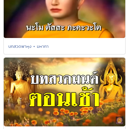
บทสวดพาหุง + มหากา