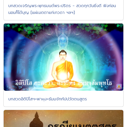
บทสวดเจริญพระพุทธมนต์พระปริตร - สวดทุกวันยิ่งดี ฟังก่อน
นอนก็ได้บุญ [แผ่เมตตาแก่เทวดา ฯลฯ]
บทสวดอิติปิโสฯ+พาหุง+ธัมมจักกัปปวัตตนสูตร