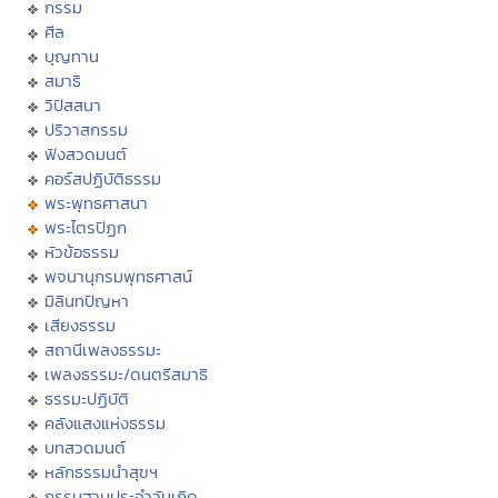
กรรม
ศีล
บุญทาน
สมาธิ
วิปัสสนา
ปริวาสกรรม
ฟังสวดมนต์
คอร์สปฏิบัติธรรม
พระพุทธศาสนา
พระไตรปิฏก
หัวข้อธรรม
พจนานุกรมพุทธศาสน์
มิลินทปัญหา
เสียงธรรม
สถานีเพลงธรรมะ
เพลงธรรมะ/ดนตรีสมาธิ
ธรรมะปฏิบัติ
คลังแสงแห่งธรรม
บทสวดมนต์
หลักธรรมนำสุขฯ
กรรมฐานประจำวันเกิด