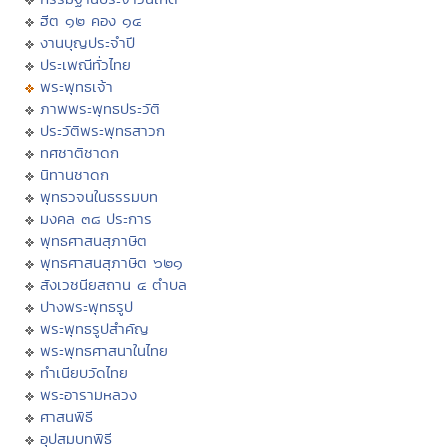
ฮีต ๑๒ คอง ๑๔
งานบุญประจำปี
ประเพณีทั่วไทย
พระพุทธเจ้า
ภาพพระพุทธประวัติ
ประวัติพระพุทธสาวก
ทศชาติชาดก
นิทานชาดก
พุทธวจนในธรรมบท
มงคล ๓๘ ประการ
พุทธศาสนสุภาษิต
พุทธศาสนสุภาษิต ๖๒๑
สังเวชนียสถาน ๔ ตำบล
ปางพระพุทธรูป
พระพุทธรูปสำคัญ
พระพุทธศาสนาในไทย
ทำเนียบวัดไทย
พระอารามหลวง
ศาสนพิธี
อุปสมบทพิธี