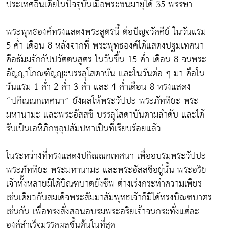
ประเทศอินเดียในปัจจุบันเมื่อพระชนมายุได้ 35 พรรษา
พระพุทธองค์ทรงแสดงพระสูตรนี้ ต่อปัญจวัคคีย์ ในวันแรม
5 ค่ำ เดือน 8 หลังจากที่ พระพุทธองค์ได้แสดงปฐมเทศนา
คือธัมมจักกัปปวัตตนสูตร ในวันขึ้น 15 ค่ำ เดือน 8 จนพระ
อัญญาโกณฑัญญะบรรลุโสดาบัน และในวันต่อ ๆ มา คือใน
วันแรม 1 ค่ำ 2 ค่ำ 3 ค่ำ และ 4 ค่ำเดือน 8 ทรงแสดง
“ปกิณณกเทศนา” ยังผลให้พระวัปปะ พระภัททิยะ พระ
มหานามะ และพระอัสสชิ บรรลุโสดาบันตามลำดับ และได้
รับเป็นเอหิภิกขุอุปสัมปทาเป็นที่เรียบร้อยแล้ว
ในระหว่างที่ทรงแสดงปกิณณกเทศนา เพื่ออบรมพระวัปปะ
พระภัททิยะ พระมหานามะ และพระอัสสชิอยู่นั้น พระอริย
เจ้าทั้งหลายมิได้บิณฑบาตยังชีพ ต่างเร่งกระทำความเพียร
เช่นเดียวกับสมเด็จพระสัมมาสัมพุทธเจ้าก็มิได้ทรงบิณฑบาตร
เช่นกัน เพื่อทรงสั่งสอนอบรมพระอริยเจ้าจนกระทั่งแต่ละ
องค์สำเร็จมรรคผลขั้นต้นในที่สุด