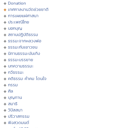
Donation
เทศกาลงานวัดช่วยชาติ
การเผยแผ่ศาสนา
ประเพณีไทย
บอกบุญ
สถานปฏิบัติธรรม
ธรรมะจากหลวงพ่อ
ธรรมะกับเยาวชน
นิทานธรรมะบันเทิง
ธรรมะบรรยาย
บทความธรรมะ
กวีธรรมะ
คติธรรม คำคม โดนใจ
กรรม
ศีล
บุญทาน
สมาธิ
วิปัสสนา
ปริวาสกรรม
ฟังสวดมนต์