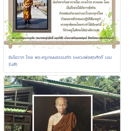
ธัมโอวาท โดย พระครูเกษมธรรมทัต (หลวงพ่อสุรศักดิ์ เขม
รังสี)