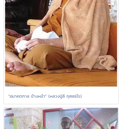
"อนาคตกาล ข้างหน้า" (หลวงปู่ลี กุสลธโร)