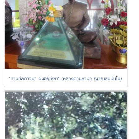
"ทานศีลภาวนา ฝังอยู่ที่จิต" (หลวงตามหาบัว ญาณสัมปันโน)