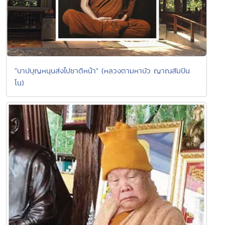
"บาปบุญหนุนส่งไปชาติหน้า" (หลวงตามหาบัว ญาณสัมปัน
โน)