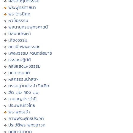
คอร์สปฏิบัติธรรม
พระพุทธศาสนา
พระไตรปิฏก
หัวข้อธรรม
พจนานุกรมพุทธศาสน์
มิลินทปัญหา
เสียงธรรม
สถานีเพลงธรรมะ
เพลงธรรมะ/ดนตรีสมาธิ
ธรรมะปฏิบัติ
คลังแสงแห่งธรรม
บทสวดมนต์
หลักธรรมนำสุขฯ
กรรมฐานประจำวันเกิด
ฮีต ๑๒ คอง ๑๔
งานบุญประจำปี
ประเพณีทั่วไทย
พระพุทธเจ้า
ภาพพระพุทธประวัติ
ประวัติพระพุทธสาวก
ทศชาติชาดก