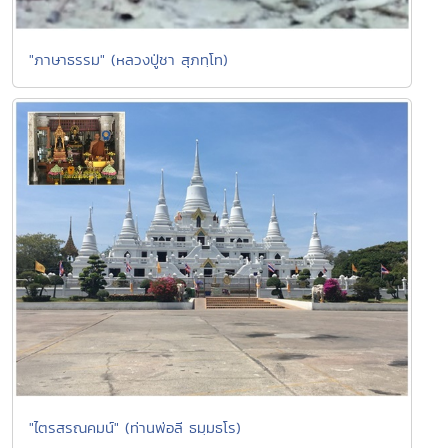
"ภาษาธรรม" (หลวงปู่ชา สุภทฺโท)
"ไตรสรณคมน์" (ท่านพ่อลี ธมฺมธโร)