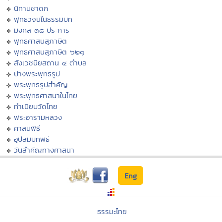
นิทานชาดก
พุทธวจนในธรรมบท
มงคล ๓๘ ประการ
พุทธศาสนสุภาษิต
พุทธศาสนสุภาษิต ๖๒๑
สังเวชนียสถาน ๔ ตำบล
ปางพระพุทธรูป
พระพุทธรูปสำคัญ
พระพุทธศาสนาในไทย
ทำเนียบวัดไทย
พระอารามหลวง
ศาสนพิธี
อุปสมบทพิธี
วันสำคัญทางศาสนา
Eng
ธรรมะไทย