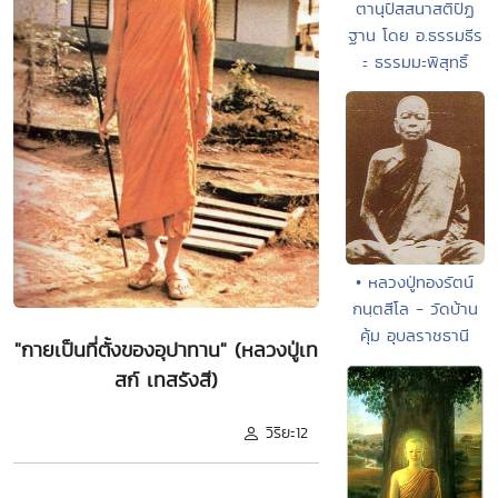
ตานุปัสสนาสติปัฏ
ฐาน โดย อ.ธรรมธีร
ะ ธรรมมะพิสุทธิ์
• หลวงปู่ทองรัตน์
กนฺตสีโล - วัดบ้าน
คุ้ม อุบลราชธานี
"กายเป็นที่ตั้งของอุปาทาน" (หลวงปู่เท
สก์ เทสรังสี)
วิริยะ12
.