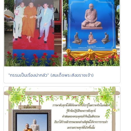
"กรรมเป็นเรื่องน่ากลัว" (สมเด็จพระสังฆราชเจ้า)