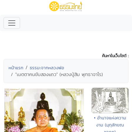
ค้นหาในเว็บไซต์ :
หน้าแรก
ธรรมะจากหลวงพ่อ
"เมตตาคนขับสองแถว" (หลวงปู่สิม พุทธาจาโร)
• อำนาจแห่งความ
งาม (มุทุลักขณ
ชาดก)