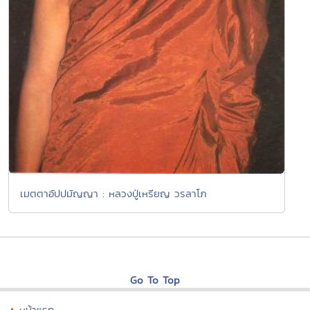
เมตตาอัปปมัญญา : หลวงปู่เหรียญ วรลาโภ
Go To Top
หน้าแรก