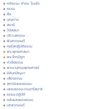
คติธรรม คำคม โดนใจ
กรรม
ศีล
บุญทาน
สมาธิ
วิปัสสนา
ปริวาสกรรม
ฟังสวดมนต์
คอร์สปฏิบัติธรรม
พระพุทธศาสนา
พระไตรปิฏก
หัวข้อธรรม
พจนานุกรมพุทธศาสน์
มิลินทปัญหา
เสียงธรรม
สถานีเพลงธรรมะ
เพลงธรรมะ/ดนตรีสมาธิ
ธรรมะปฏิบัติ
คลังแสงแห่งธรรม
บทสวดมนต์