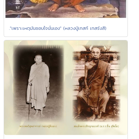
."เพราะเหตุมันชอบใจนั่นเอง" (หลวงปู่เทสก์ เทสรังสี)