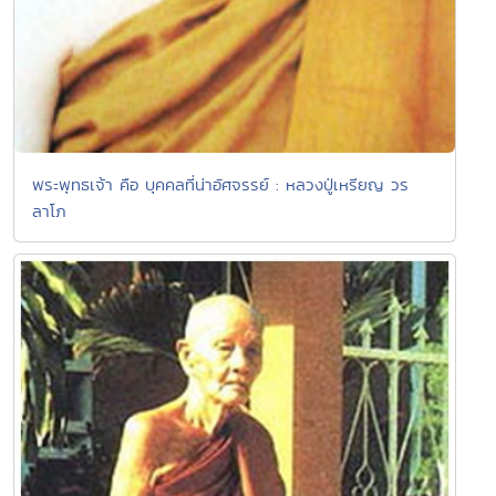
พระพุทธเจ้า คือ บุคคลที่น่าอัศจรรย์ : หลวงปู่เหรียญ วร
ลาโภ