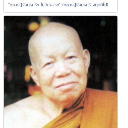
"หลวงปู่จันทร์ศรีฯ ไปวัดบวรฯ" (หลวงปู่จันทร์ศรี จนฺททีโป)