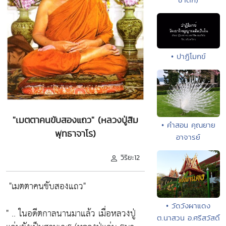
• ปาฏิโมกข์
"เมตตาคนขับสองแถว" (หลวงปู่สิม
• คำสอน คุณยาย
พุทธาจาโร)
อาจารย์
วิริยะ12
"เมตตาคนขับสองแถว"
• วัดวังผาแดง
" ..
ในอดีตกาลนานมาแล้ว
เมื่อหลวงปู่
ต.นาสวน อ.ศรีสวัสดิ์