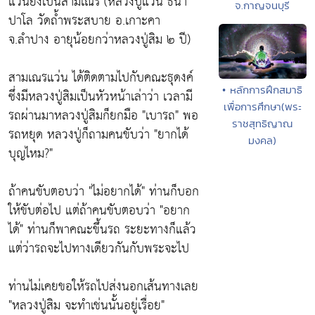
แว่นยังเป็นสามเณร (หลวงปู่แว่น ธนา
จ.กาญจนบุรี
ปาโล วัดถ้ำพระสบาย อ.เกาะคา
จ.ลำปาง อายุน้อยกว่าหลวงปู่สิม ๒ ปี)
สามเณรแว่น ได้ติดตามไปกับคณะธุดงค์
• หลักการฝึกสมาธิ
ซึ่งมีหลวงปู่สิมเป็นหัวหน้าเล่าว่า เวลามี
เพื่อการศึกษา(พระ
รถผ่านมาหลวงปู่สิมก็ยกมือ
"เบารถ"
พอ
ราชสุทธิญาณ
รถหยุด หลวงปู่ก็ถามคนขับว่า
"ยากได้
มงคล)
บุญไหม?"
ถ้าคนขับตอบว่า
"ไม่อยากได้"
ท่านก็บอก
ให้ขับต่อไป แต่ถ้าคนขับตอบว่า
"อยาก
ได้"
ท่านก็พาคณะขึ้นรถ ระยะทางก็แล้ว
แต่ว่ารถจะไปทางเดียวกันกับพระจะไป
ท่านไม่เคยขอให้รถไปส่งนอกเส้นทางเลย
"หลวงปู่สิม จะทำเช่นนั้นอยู่เรื่อย"