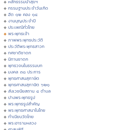
หลักธรรมนำสุขฯ
กรรมฐานประจำวันเกิด
ฮีต ๑๒ คอง ๑๔
งานบุญประจำปี
ประเพณีทั่วไทย
พระพุทธเจ้า
ภาพพระพุทธประวัติ
ประวัติพระพุทธสาวก
ทศชาติชาดก
นิทานชาดก
พุทธวจนในธรรมบท
มงคล ๓๘ ประการ
พุทธศาสนสุภาษิต
พุทธศาสนสุภาษิต ๖๒๑
สังเวชนียสถาน ๔ ตำบล
ปางพระพุทธรูป
พระพุทธรูปสำคัญ
พระพุทธศาสนาในไทย
ทำเนียบวัดไทย
พระอารามหลวง
ศาสนพิธี