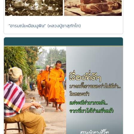
"อารมณ์เหมือนงูพิษ" (หลวงปู่ชาสุภัทโท)