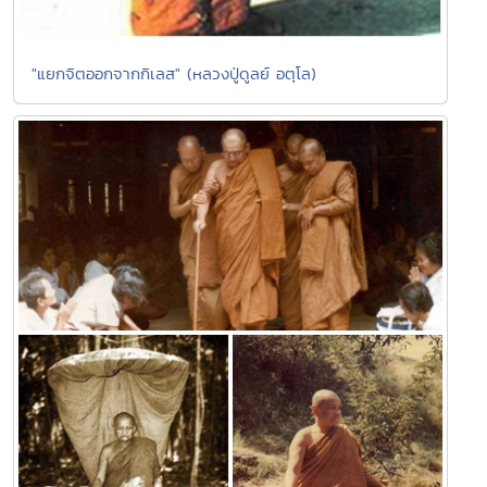
"แยกจิตออกจากกิเลส" (หลวงปู่ดูลย์ อตุโล)