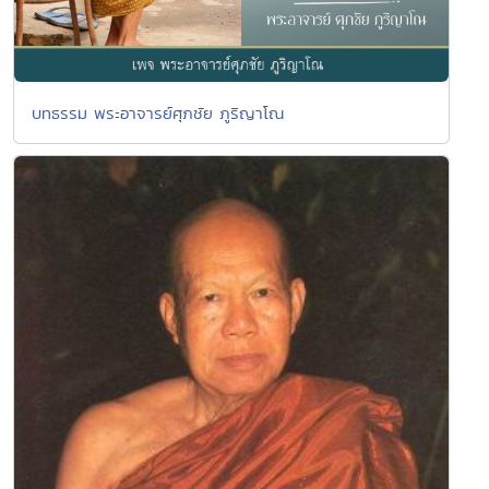
บทธรรม พระอาจารย์ศุภชัย ภูริญาโณ