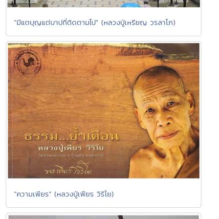
"มีแตบุญแต่บาปที่ติดตามไป" (หลวงปู่เหรียญ วรลาโภ)
"ความเพียร" (หลวงปู่เพียร วิริโย)