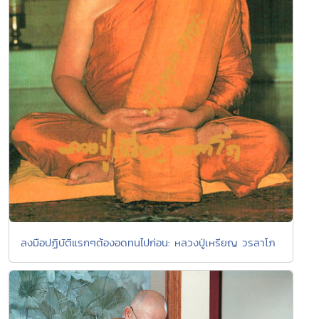
ลงมือปฏิบัติแรกๆต้องอดทนไปก่อน: หลวงปู่เหรียญ วรลาโภ