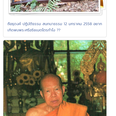
ถือธุดงค์ ปฏิบัติธรรม สนทนาธรรม 12 มกราคม 2558 อยาก
เกิดพบพระศรีอริยเมตไตรทำไง ??