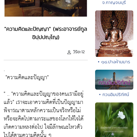
จ.กาญจนบุรี
"ความคิดและปัญญา" (พระอาจารย์ทูล
ขิปฺปปญฺโญ)
วิริยะ12
• ๑๘.ปางห้ามมาร
.
"ความคิดและปัญญา"
" ..
"ความคิดและปัญญาของคนเรามีอยู่
• กวนอิมปริทัศน์
แล้ว"
เราจะเอาความคิดที่เป็นปัญญามา
พิจารณาตามหลักความเป็นจริงหรือไม่
หรือจะคิดไปตามกระแสของโลกให้ใจได้
เกิดความหลงต่อไป ใจมีลักษณะไหวตัว
ไปได้ตามความคิดนั้น ๆ