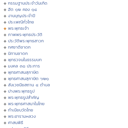
กรรมฐานประจำวันเกิด
ฮีต ๑๒ คอง ๑๔
งานบุญประจำปี
ประเพณีทั่วไทย
พระพุทธเจ้า
ภาพพระพุทธประวัติ
ประวัติพระพุทธสาวก
ทศชาติชาดก
นิทานชาดก
พุทธวจนในธรรมบท
มงคล ๓๘ ประการ
พุทธศาสนสุภาษิต
พุทธศาสนสุภาษิต ๖๒๑
สังเวชนียสถาน ๔ ตำบล
ปางพระพุทธรูป
พระพุทธรูปสำคัญ
พระพุทธศาสนาในไทย
ทำเนียบวัดไทย
พระอารามหลวง
ศาสนพิธี