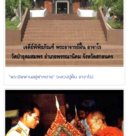
"พระนิพพานอยู่ฟากตาย" (หลวงปู่ฝั้น อาจาโร)