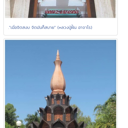
."เมื่อจิตสงบ จิตมันก็สบาย" (หลวงปู่ฝั้น อาจาโร)