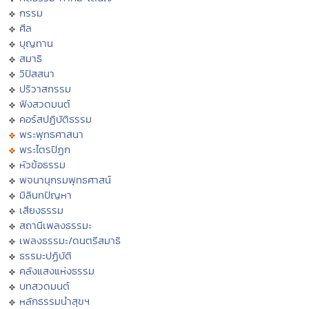
กรรม
ศีล
บุญทาน
สมาธิ
วิปัสสนา
ปริวาสกรรม
ฟังสวดมนต์
คอร์สปฏิบัติธรรม
พระพุทธศาสนา
พระไตรปิฏก
หัวข้อธรรม
พจนานุกรมพุทธศาสน์
มิลินทปัญหา
เสียงธรรม
สถานีเพลงธรรมะ
เพลงธรรมะ/ดนตรีสมาธิ
ธรรมะปฏิบัติ
คลังแสงแห่งธรรม
บทสวดมนต์
หลักธรรมนำสุขฯ