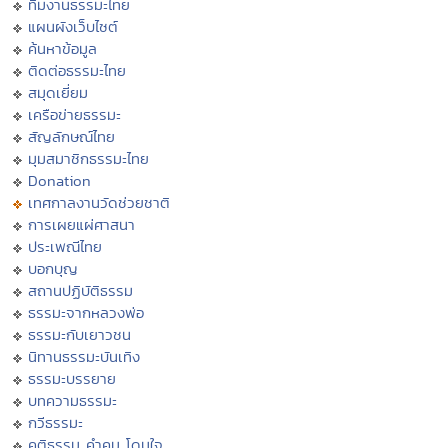
ทีมงานธรรมะไทย
แผนผังเว็บไซต์
ค้นหาข้อมูล
ติดต่อธรรมะไทย
สมุดเยี่ยม
เครือข่ายธรรมะ
สัญลักษณ์ไทย
มุมสมาชิกธรรมะไทย
Donation
เทศกาลงานวัดช่วยชาติ
การเผยแผ่ศาสนา
ประเพณีไทย
บอกบุญ
สถานปฏิบัติธรรม
ธรรมะจากหลวงพ่อ
ธรรมะกับเยาวชน
นิทานธรรมะบันเทิง
ธรรมะบรรยาย
บทความธรรมะ
กวีธรรมะ
คติธรรม คำคม โดนใจ