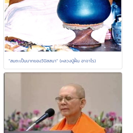
"สมถะเป็นบาทของวิปัสสนา" (หลวงปู่ฝั้น อาจาโร)