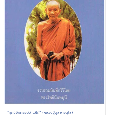
"ทุกข์จึงครอบงำไม่ได้" (หลวงปู่ดูลย์ อตุโล)