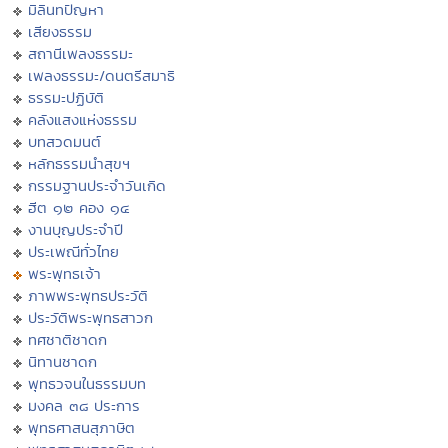
มิลินทปัญหา
เสียงธรรม
สถานีเพลงธรรมะ
เพลงธรรมะ/ดนตรีสมาธิ
ธรรมะปฏิบัติ
คลังแสงแห่งธรรม
บทสวดมนต์
หลักธรรมนำสุขฯ
กรรมฐานประจำวันเกิด
ฮีต ๑๒ คอง ๑๔
งานบุญประจำปี
ประเพณีทั่วไทย
พระพุทธเจ้า
ภาพพระพุทธประวัติ
ประวัติพระพุทธสาวก
ทศชาติชาดก
นิทานชาดก
พุทธวจนในธรรมบท
มงคล ๓๘ ประการ
พุทธศาสนสุภาษิต