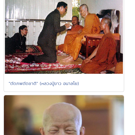
"ตัดภพตัดชาติ" (หลวงปู่ขาว อนาลโย)