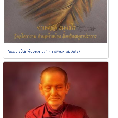
"ธรรมะเป็นที่พึ่งของคนดี" (ท่านพ่อลี ธัมมธโร)