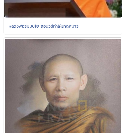
หลวงพ่อธัมมชโย สอนวิธีทำให้เกิดสมาธิ