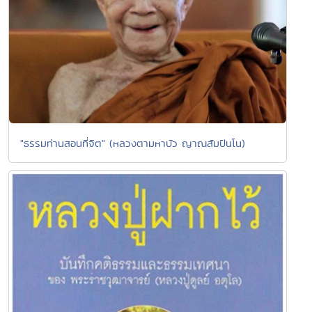
"ธรรมท่านสอนที่จิต" (หลวงตามหาบัว ญาณสัมปันโน)