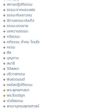
สถานปฏิบัติธรรม
ธรรมะจากหลวงพ่อ
ธรรมะกับเยาวชน
นิทานธรรมะบันเทิง
ธรรมะบรรยาย
บทความธรรมะ
กวีธรรมะ
คติธรรม คำคม โดนใจ
กรรม
ศีล
บุญทาน
สมาธิ
วิปัสสนา
ปริวาสกรรม
ฟังสวดมนต์
คอร์สปฏิบัติธรรม
พระพุทธศาสนา
พระไตรปิฏก
หัวข้อธรรม
พจนานุกรมพุทธศาสน์