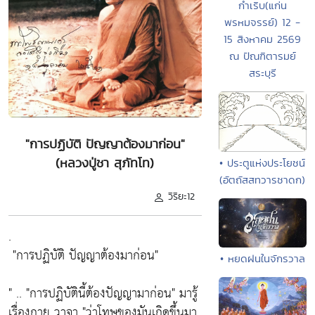
กำเริบ(แก่น
พรหมจรรย์) 12 -
15 สิงหาคม 2569
ณ ปัณฑิตารมย์
สระบุรี
"การปฏิบัติ ปัญญาต้องมาก่อน"
(หลวงปู่ชา สุภัทโท)
• ประตูแห่งประโยชน์
(อัตถัสสทวารชาดก)
วิริยะ12
.
"การปฏิบัติ ปัญญาต้องมาก่อน"
• หยดฝนในจักรวาล
" ..
"การปฏิบัตินี้ต้องปัญญามาก่อน"
มารู้
เรื่องกาย วาจา
"ว่าโทษของมันเกิดขึ้นมา