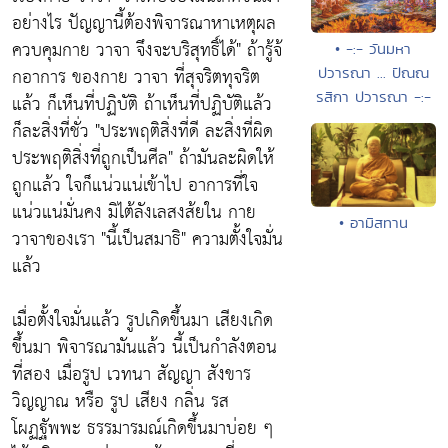
อย่างไร ปัญญานี้ต้องพิจารณาหาเหตุผล
ควบคุมกาย วาจา จึงจะบริสุทธิ์ได้"
ถ้ารู้จ้
• -:- วันมหา
กอาการ ของกาย วาจา ที่สุจริตทุจริต
ปวารณา ... ปัณณ
รสิกา ปวารณา -:-
แล้ว ก็เห็นที่ปฏิบัติ ถ้าเห็นที่ปฏิบัติแล้ว
ก็ละสิ่งที่ชั่ว
"ประพฤติสิ่งที่ดี ละสิ่งที่ผิด
ประพฤติสิ่งที่ถูกเป็นศีล"
ถ้ามันละผิดให้
ถูกแล้ว ใจก็แน่วแน่เข้าไป อาการที่ใจ
แน่วแน่มั่นคง มิไต้ลังเลสงส้ยใน กาย
• อามิสทาน
วาจาของเรา
"นี้เป็นสมาธิ"
ความตั้งใจมั่น
แล้ว
เมื่อตั้งใจมั่นแล้ว รูปเกิดขึ้นมา เสียงเกิด
ขึ้นมา พิจารณามันแล้ว นี้เป็นกำลังตอน
ที่สอง เมื่อรูป เวทนา สัญญา สังขาร
วิญญาณ หรือ รูป เสียง กลิ่น รส
โผฏฐัพพะ ธรรมารมณ์เกิดขึ้นมาบ่อย ๆ