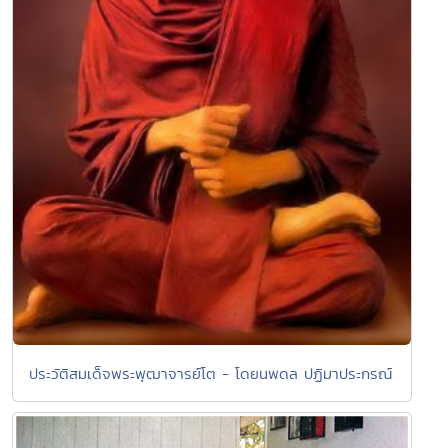
ประวัติสมเด็จพระพุฒาจารย์โต - โดยนพดล ปฏิมาประกรณ์