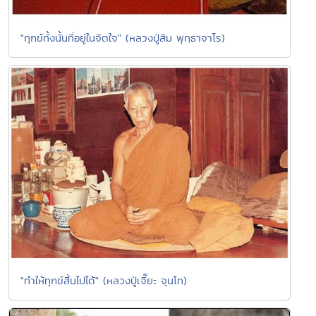
"ทุกข์ทั้งนั้นที่อยู่ในจิตใจ" (หลวงปู่สิม พุทฺธาจาโร)
"ทำให้ทุกข์สิ้นไปได้" (หลวงปู่เจี๊ยะ จุนโท)