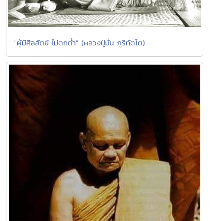
"ผู้มีศีลสัตย์ ไม่ตกต่ำ" (หลวงปู่มั่น ภูริทัตโต)