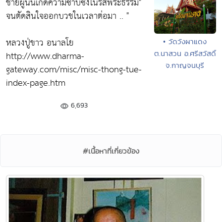
ชายผู้นั้นเกิดความซาบซึ้งในรสพระธรรม"
จนตัดสินใจออกบวชในเวลาต่อมา .. "
หลวงปู่ขาว อนาลโย
• วัดวังผาแดง
ต.นาสวน อ.ศรีสวัสดิ์
http://www.dharma-
จ.กาญจนบุรี
gateway.com/misc/misc-thong-tue-
index-page.htm
6,693
#เนื้อหาที่เกี่ยวข้อง