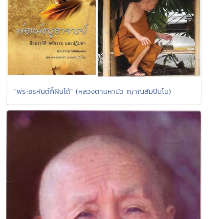
"พระอรหันต์ก็ฝันได้" (หลวงตามหาบัว ญาณสัมปันโน)