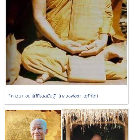
"ภาวนา อย่าให้กิเลสมันรู้" (หลวงพ่อชา สุภัทโท)