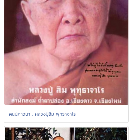
คนบ่ภาวนา : หลวงปู่สิม พุทธาจาโร