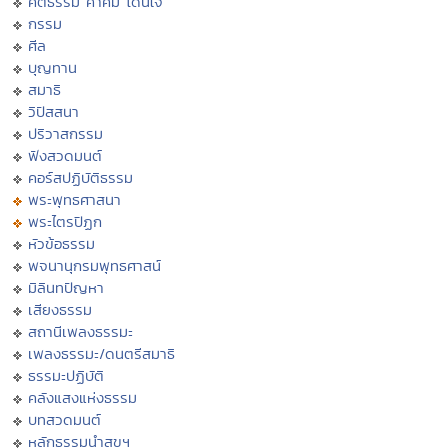
คติธรรม คำคม โดนใจ
กรรม
ศีล
บุญทาน
สมาธิ
วิปัสสนา
ปริวาสกรรม
ฟังสวดมนต์
คอร์สปฏิบัติธรรม
พระพุทธศาสนา
พระไตรปิฏก
หัวข้อธรรม
พจนานุกรมพุทธศาสน์
มิลินทปัญหา
เสียงธรรม
สถานีเพลงธรรมะ
เพลงธรรมะ/ดนตรีสมาธิ
ธรรมะปฏิบัติ
คลังแสงแห่งธรรม
บทสวดมนต์
หลักธรรมนำสุขฯ