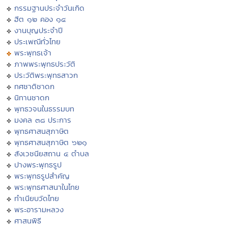
กรรมฐานประจำวันเกิด
ฮีต ๑๒ คอง ๑๔
งานบุญประจำปี
ประเพณีทั่วไทย
พระพุทธเจ้า
ภาพพระพุทธประวัติ
ประวัติพระพุทธสาวก
ทศชาติชาดก
นิทานชาดก
พุทธวจนในธรรมบท
มงคล ๓๘ ประการ
พุทธศาสนสุภาษิต
พุทธศาสนสุภาษิต ๖๒๑
สังเวชนียสถาน ๔ ตำบล
ปางพระพุทธรูป
พระพุทธรูปสำคัญ
พระพุทธศาสนาในไทย
ทำเนียบวัดไทย
พระอารามหลวง
ศาสนพิธี