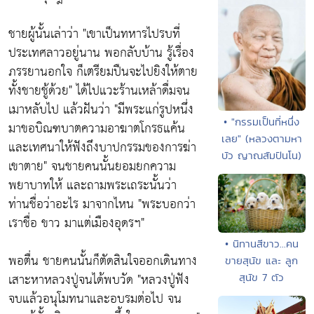
ชายผู้นั้นเล่าว่า
"เขาเป็นทหารไปรบที่
ประเทศลาวอยู่นาน พอกลับบ้าน รู้เรื่อง
ภรรยานอกใจ ก็เตรียมปืนจะไปยิงให้ตาย
ทั้งชายชู้ด้วย"
ได้ไปแวะร้านเหล้าดื่มจน
เมาหลับไป แล้วฝันว่า
"มีพระแก่รูปหนึ่ง
• "กรรมเป็นที่หนึ่ง
มาขอบิณฑบาตความอาฆาตโกรธแค้น
เลย" (หลวงตามหา
และเทศนาให้ฟังถึงบาปกรรมของการฆ่า
บัว ญาณสัมปันโน)
เขาตาย"
จนชายคนนั้นยอมยกความ
พยาบาทให้ และถามพระเถระนั้นว่า
ท่านชื่อว่าอะไร มาจากไหน
"พระบอกว่า
เราชื่อ ขาว มาแต่เมืองอุดรฯ"
• นิทานสีขาว...คน
พอตื่น ชายคนนั้นก็ตัดสินใจออกเดินทาง
ขายสุนัข และ ลูก
เสาะหาหลวงปู่จนได้พบวัด
"หลวงปู่ฟัง
สุนัข 7 ตัว
จบแล้วอนุโมทนาและอบรมต่อไป จน