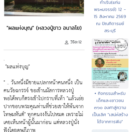
กำเริบ(แก่น
พรหมจรรย์) 12 -
15 สิงหาคม 2569
ณ ปัณฑิตารมย์
"ผลแห่งบุญ" (หลวงปู่ขาว อนาลโย)
สระบุรี
วิริยะ12
.
"ผลแห่งบุญ"
" .. วันหนึ่งมีชายแปลกหน้าคนหนึ่ง เป็น
คนวัยฉกรรจ์ ขอเข้านมัสการหลวงปู่
• กิจกรรมสำหรับ
พอได้พบก็ตรงเข้าไปกราบที่เท้า
"แล้วเอ่ย
เด็กและเยาวชน
ปากขอบพระคุณท่านที่ช่วยเขาให้พ้นจาก
๓๖๐ องศาสู่ความ
โทษมหันต์"
ทุกคนงงงันไปหมด เพราะไม่
เป็นเลิศ "เสน่ห์สร้าง
เคยเห็นหน้าผู้นั้นมาก่อน แต่หลวงปู่นั่ง
ได้จากการฟัง"
ฟังโดยดุษฎีภาพ