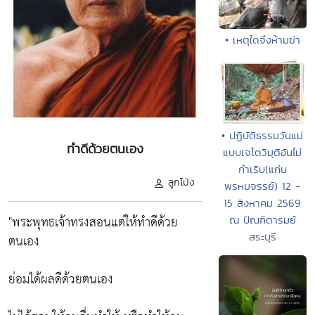
• เหตุใดจึงห้ามฆ่า
• ปฏิบัติธรรมวันแม่
ทำดีด้วยตนเอง
แบบเจโตวิมุติอันไม่
กำเริบ(แก่น
ลูกโป่ง
พรหมจรรย์) 12 -
15 สิงหาคม 2569
"พระพุทธเจ้าทรงสอนแต่ให้ทำดีด้วย
ณ ปัณฑิตารมย์
สระบุรี
ตนเอง
ย่อมได้ผลดีด้วยตนเอง