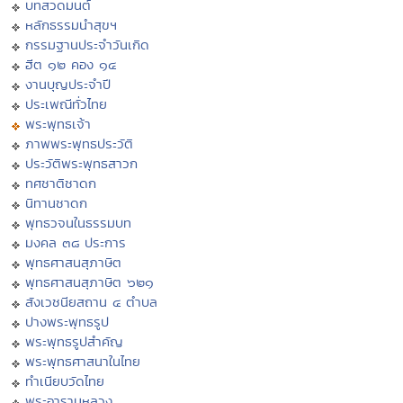
บทสวดมนต์
หลักธรรมนำสุขฯ
กรรมฐานประจำวันเกิด
ฮีต ๑๒ คอง ๑๔
งานบุญประจำปี
ประเพณีทั่วไทย
พระพุทธเจ้า
ภาพพระพุทธประวัติ
ประวัติพระพุทธสาวก
ทศชาติชาดก
นิทานชาดก
พุทธวจนในธรรมบท
มงคล ๓๘ ประการ
พุทธศาสนสุภาษิต
พุทธศาสนสุภาษิต ๖๒๑
สังเวชนียสถาน ๔ ตำบล
ปางพระพุทธรูป
พระพุทธรูปสำคัญ
พระพุทธศาสนาในไทย
ทำเนียบวัดไทย
พระอารามหลวง