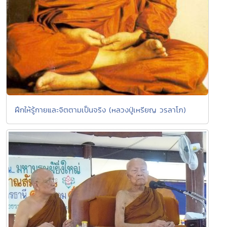
ฝึกให้รู้กายและจิตตามเป็นจริง (หลวงปู่เหรียญ วรลาโภ)