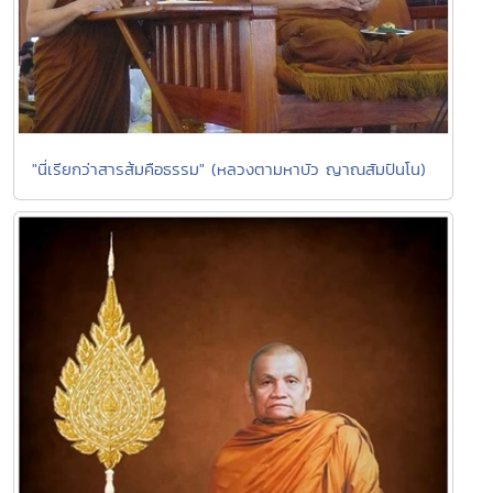
"นี่เรียกว่าสารส้มคือธรรม" (หลวงตามหาบัว ญาณสัมปันโน)