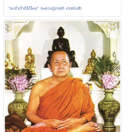
"ละชั่วทำดีได้ไหม" (หลวงปู่เทสก์ เทสรังสี)