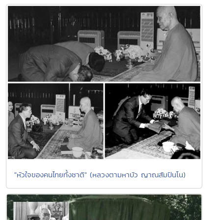
"หัวใจของคนไทยทั้งชาติ" (หลวงตามหาบัว ญาณสัมปันโน)