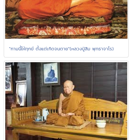
"กามนี้ให้ทุกข์ ตั้งแต่เกิดจนตาย"(หลวงปู่สิม พุทธาจาโร)