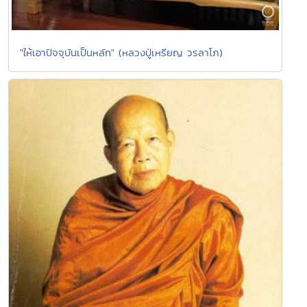
"ให้เอาปัจจุบันเป็นหลัก" (หลวงปู่เหรียญ วรลาโภ)