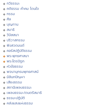
กวีธรรมะ
คติธรรม คำคม โดนใจ
กรรม
ศีล
บุญทาน
สมาธิ
วิปัสสนา
ปริวาสกรรม
ฟังสวดมนต์
คอร์สปฏิบัติธรรม
พระพุทธศาสนา
พระไตรปิฏก
หัวข้อธรรม
พจนานุกรมพุทธศาสน์
มิลินทปัญหา
เสียงธรรม
สถานีเพลงธรรมะ
เพลงธรรมะ/ดนตรีสมาธิ
ธรรมะปฏิบัติ
คลังแสงแห่งธรรม