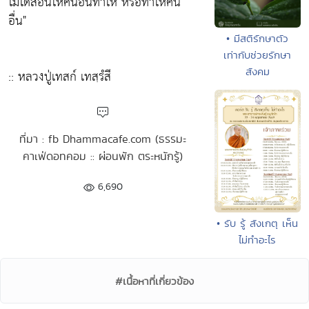
ไม่ได้สอนให้คนอื่นทำให้ หรือทำให้คน
อื่น"
• มีสติรักษาตัว
เท่ากับช่วยรักษา
สังคม
:: หลวงปู่เทสก์ เทสฺรํสี
ที่มา : fb Dhammacafe.com (ธรรมะ
คาเฟ่ดอทคอม :: ผ่อนพัก ตระหนักรู้)
6,690
• รับ รู้ สังเกตุ เห็น
ไม่ทำอะไร
#เนื้อหาที่เกี่ยวข้อง