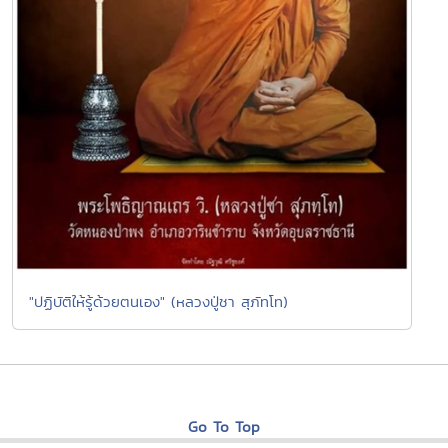
"ปฏิบัติให้รู้ด้วยตนเอง" (หลวงปู่ชา สุภัทโท)
Go To Top