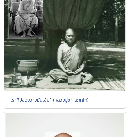
"เราก็ปล่อยวางมันเสีย" (หลวงปู่ชา สุภทฺโท)