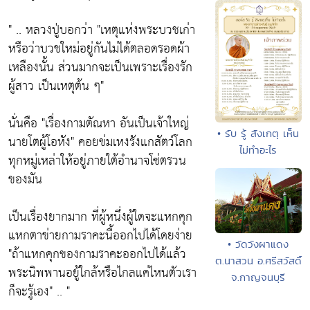
" .. หลวงปู่บอกว่า
"เหตุแห่งพระบวชเก่า
หรือว่าบวชใหม่อยู่กันไม่ได้ตลอดรอดผ้า
เหลืองนั้น ส่วนมากจะเป็นเพราะเรื่องรัก
ผู้สาว เป็นเหตุต้น ๆ"
นั่นคือ
"เรื่องกามตัณหา อันเป็นเจ้าใหญ่
• รับ รู้ สังเกตุ เห็น
นายโตผู้โอหัง"
คอยข่มเหงรังแกสัตว์โลก
ไม่ทำอะไร
ทุกหมู่เหล่าให้อยู่ภายใต้อำนาจโซ่ตรวน
ของมัน
เป็นเรื่องยากมาก ที่ผู้หนึ่งผู้ใดจะแหกคุก
แหกตาข่ายกามราคะนี้ออกไปได้โดยง่าย
• วัดวังผาแดง
"ถ้าแหกคุกของกามราคะออกไปได้แล้ว
ต.นาสวน อ.ศรีสวัสดิ์
พระนิพพานอยู้ใกล้หรือไกลแค่ไหนตัวเรา
จ.กาญจนบุรี
ก็จะรู้เอง"
.. "