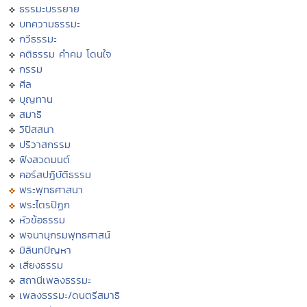
ธรรมะบรรยาย
บทความธรรมะ
กวีธรรมะ
คติธรรม คำคม โดนใจ
กรรม
ศีล
บุญทาน
สมาธิ
วิปัสสนา
ปริวาสกรรม
ฟังสวดมนต์
คอร์สปฏิบัติธรรม
พระพุทธศาสนา
พระไตรปิฏก
หัวข้อธรรม
พจนานุกรมพุทธศาสน์
มิลินทปัญหา
เสียงธรรม
สถานีเพลงธรรมะ
เพลงธรรมะ/ดนตรีสมาธิ