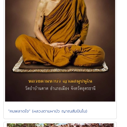
"คนพลาดใจ" (หลวงตามหาบัว ญาณสัมปันโน)