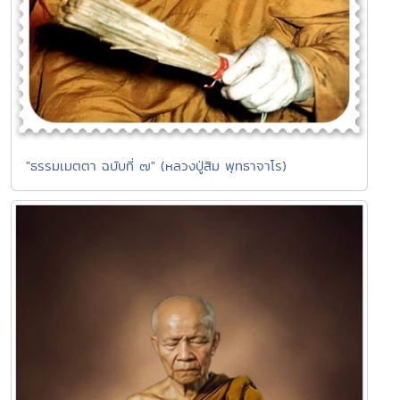
"ธรรมเมตตา ฉบับที่ ๗" (หลวงปู่สิม พุทธาจาโร)