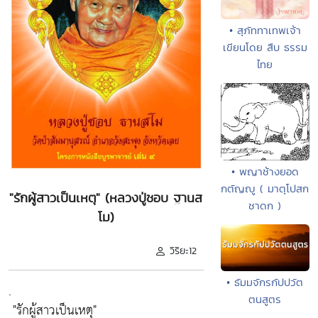
• สุภัททาเทพเจ้า
เขียนโดย สืบ ธรรม
ไทย
• พญาช้างยอด
กตัญญู ( มาตุโปสก
"รักผู้สาวเป็นเหตุ" (หลวงปู่ชอบ ฐานส
ชาดก )
โม)
วิริยะ12
• ธัมมจักรกัปปวัต
.
ตนสูตร
"รักผู้สาวเป็นเหตุ"