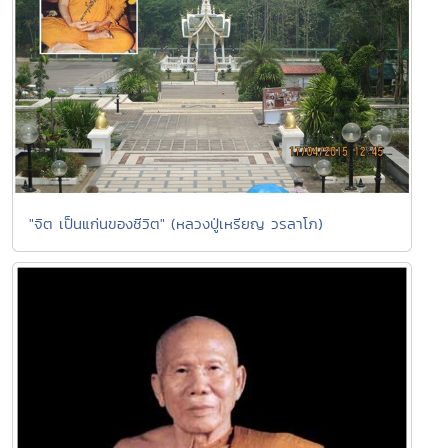
"จิต เป็นแก่นของชีวิต" (หลวงปู่เหรียญ วรลาโภ)