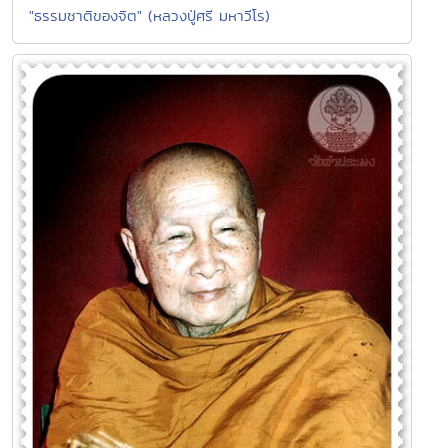
"ธรรมชาติของจิต" (หลวงปู่ศรี มหาวีโร)