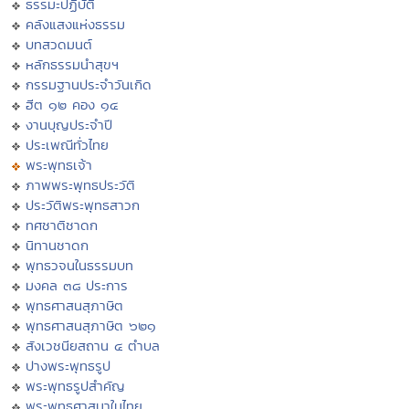
ธรรมะปฏิบัติ
คลังแสงแห่งธรรม
บทสวดมนต์
หลักธรรมนำสุขฯ
กรรมฐานประจำวันเกิด
ฮีต ๑๒ คอง ๑๔
งานบุญประจำปี
ประเพณีทั่วไทย
พระพุทธเจ้า
ภาพพระพุทธประวัติ
ประวัติพระพุทธสาวก
ทศชาติชาดก
นิทานชาดก
พุทธวจนในธรรมบท
มงคล ๓๘ ประการ
พุทธศาสนสุภาษิต
พุทธศาสนสุภาษิต ๖๒๑
สังเวชนียสถาน ๔ ตำบล
ปางพระพุทธรูป
พระพุทธรูปสำคัญ
พระพุทธศาสนาในไทย