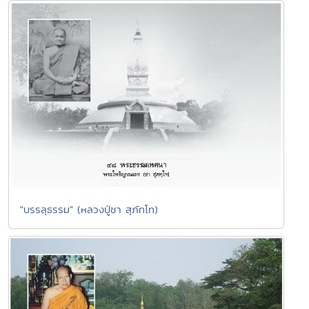
"บรรลุธรรม" (หลวงปู่ชา สุภัทโท)