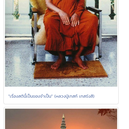
"เรื่องสตินี้เป็นของจำเป็น" (หลวงปู่เทสก์ เทสรังสี)