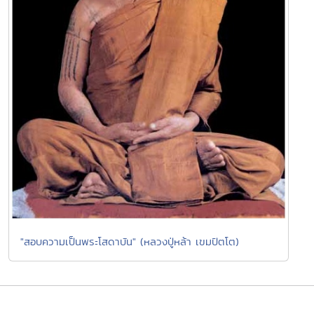
"สอบความเป็นพระโสดาบัน" (หลวงปู่หล้า เขมปัตโต)