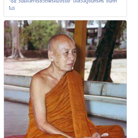
"๑๕ วันแห่งกำไรชีวิตพรหมจรรย์" (หลวงปู่จันทร์ศรี จนฺทที
โป)