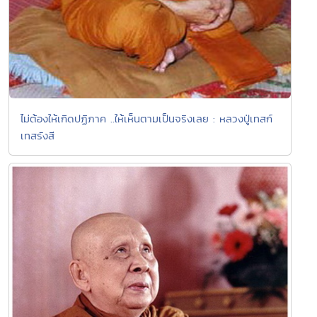
ไม่ต้องให้เกิดปฏิภาค ..ให้เห็นตามเป็นจริงเลย : หลวงปู่เทสก์
เทสรังสี