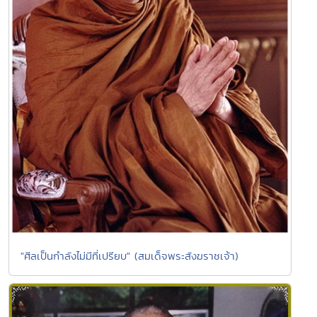
"ศีลเป็นกำลังไม่มีที่เปรียบ" (สมเด็จพระสังฆราชเจ้า)