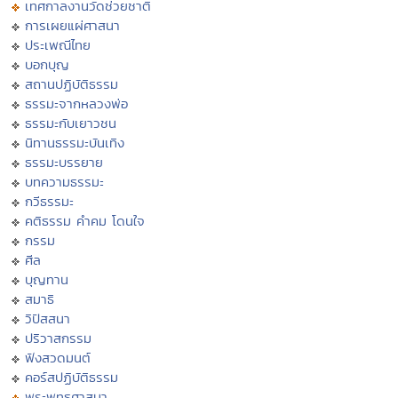
เทศกาลงานวัดช่วยชาติ
การเผยแผ่ศาสนา
ประเพณีไทย
บอกบุญ
สถานปฏิบัติธรรม
ธรรมะจากหลวงพ่อ
ธรรมะกับเยาวชน
นิทานธรรมะบันเทิง
ธรรมะบรรยาย
บทความธรรมะ
กวีธรรมะ
คติธรรม คำคม โดนใจ
กรรม
ศีล
บุญทาน
สมาธิ
วิปัสสนา
ปริวาสกรรม
ฟังสวดมนต์
คอร์สปฏิบัติธรรม
พระพุทธศาสนา