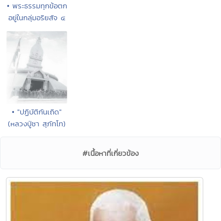
• พระธรรมทุกข้อตก
อยู่ในกลุ่มอริยสัจ ๔
• "ปฏิบัติกันเถิด"
(หลวงปู่ชา สุภัทโท)
#เนื้อหาที่เกี่ยวข้อง