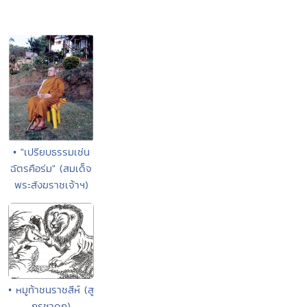
• "เปรียบธรรมเช่น
ฉัตรคือร่ม" (สมเด็จ
พระสังฆราชเจ้าฯ)
• หมูท้าชนราชสีห์ (สู
กรชาดก)