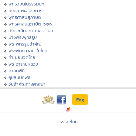
พุทธวจนในธรรมบท
มงคล ๓๘ ประการ
พุทธศาสนสุภาษิต
พุทธศาสนสุภาษิต ๖๒๑
สังเวชนียสถาน ๔ ตำบล
ปางพระพุทธรูป
พระพุทธรูปสำคัญ
พระพุทธศาสนาในไทย
ทำเนียบวัดไทย
พระอารามหลวง
ศาสนพิธี
อุปสมบทพิธี
วันสำคัญทางศาสนา
Eng
ธรรมะไทย