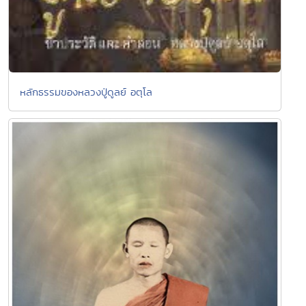
หลักธรรมของหลวงปู่ดูลย์ อตุโล