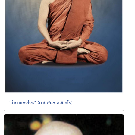
"น้ำตาแห่งโจร" (ท่านพ่อลี ธัมมธโร)