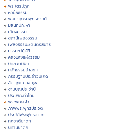
พระไตรปิฏก
หัวข้อธรรม
พจนานุกรมพุทธศาสน์
มิลินทปัญหา
เสียงธรรม
สถานีเพลงธรรมะ
เพลงธรรมะ/ดนตรีสมาธิ
ธรรมะปฏิบัติ
คลังแสงแห่งธรรม
บทสวดมนต์
หลักธรรมนำสุขฯ
กรรมฐานประจำวันเกิด
ฮีต ๑๒ คอง ๑๔
งานบุญประจำปี
ประเพณีทั่วไทย
พระพุทธเจ้า
ภาพพระพุทธประวัติ
ประวัติพระพุทธสาวก
ทศชาติชาดก
นิทานชาดก