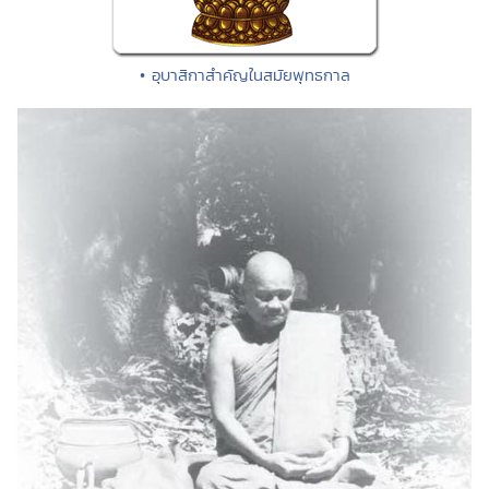
• อุบาสิกาสำคัญในสมัยพุทธกาล