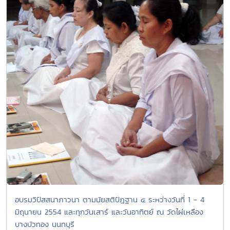
อบรมวิปัสสนาภาวนา ตามนัยสติปัฎฐาน ๔ ระหว่างวันที่ 1 - 4
มิถุนายน 2554 และทุกวันเสาร์ และวันอาทิตย์ ณ วัดไผ่เหลือง
บางบัวทอง นนทบุรี