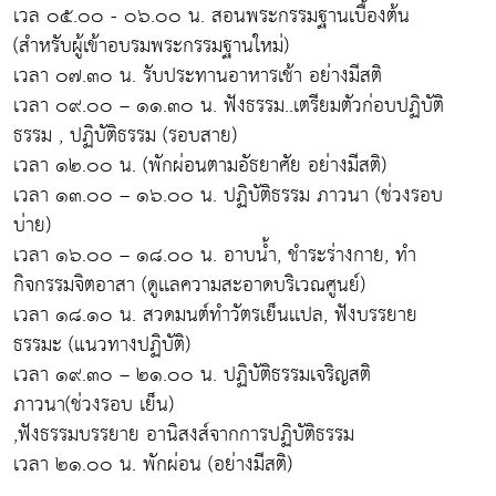
เวล ๐๕.๐๐ - ๐๖.๐๐ น. สอนพระกรรมฐานเบื้องต้น
(สำหรับผู้เข้าอบรมพระกรรมฐานใหม่)
เวลา ๐๗.๓๐ น. รับประทานอาหารเช้า อย่างมีสติ
เวลา ๐๙.๐๐ – ๑๑.๓๐ น. ฟังธรรม..เตรียมตัวก่อบปฏิบัติ
ธรรม , ปฏิบัติธรรม (รอบสาย)
เวลา ๑๒.๐๐ น. (พักผ่อนตามอัธยาศัย อย่างมีสติ)
เวลา ๑๓.๐๐ – ๑๖.๐๐ น. ปฏิบัติธรรม ภาวนา (ช่วงรอบ
บ่าย)
เวลา ๑๖.๐๐ – ๑๘.๐๐ น. อาบน้ำ, ชำระร่างกาย, ทำ
กิจกรรมจิตอาสา (ดูเเลความสะอาดบริเวณศูนย์)
เวลา ๑๘.๑๐ น. สวดมนต์ทำวัตรเย็นเเปล, ฟังบรรยาย
ธรรมะ (แนวทางปฏิบัติ)
เวลา ๑๙.๓๐ – ๒๑.๐๐ น. ปฏิบัติธรรมเจริญสติ
ภาวนา(ช่วงรอบ เย็น)
,ฟังธรรมบรรยาย อานิสงส์จากการปฏิบัติธรรม
เวลา ๒๑.๐๐ น. พักผ่อน (อย่างมีสติ)