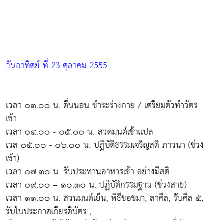
วันอาทิตย์ ที่ 23 ตุลาคม 2555
เวลา ๐๓.๐๐ น. ตื่นนอน ชำระร่างกาย / เตรียมตัวทำวัตร
เช้า
เวลา ๐๔.๐๐ - ๐๕.๐๐ น. สวดมนต์เช้าเเปล
เวล ๐๕.๐๐ - ๐๖.๐๐ น. ปฏิบัติธรรมเจริญสติ ภาวนา (ช่วง
เช้า)
เวลา ๐๗.๓๐ น. รับประทานอาหารเช้า อย่างมีสติ
เวลา ๐๙.๐๐ – ๑๐.๓๐ น. ปฏิบัติกรรมฐาน (ช่วงสาย)
เวลา ๑๑.๐๐ น. สวนมนต์เย็น, พิธีขอขมา, ลาศีล, รับศีล ๕,
รับใบประกาศเกียรติบัตร ,