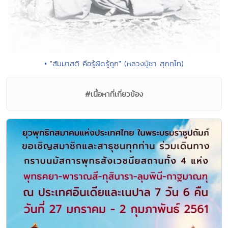
• "สัมมาสติ คือรู้ผิดรู้ถูก" (หลวงปู่ชา สุภทฺโท)
#เนื้อหาที่เกี่ยวข้อง