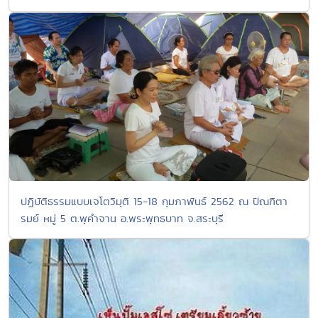
ปฏิบัติธรรมแบบเจโตวิมุติ 15-18 กุมภาพันธ์ 2562 ณ ปัณฑิตา
รมย์ หมู่ 5 ต.พุคำจาน อ.พระพุทธบาท จ.สระบุรี