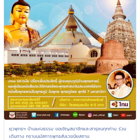
ยุวพุทธฯ บ้านแห่งธรรม ขอเชิญสมาชิกและสาธุชนทุกท่าน ร่วม
เดินทาง กราบนมัสการพุทธสังเวชนียสถาน