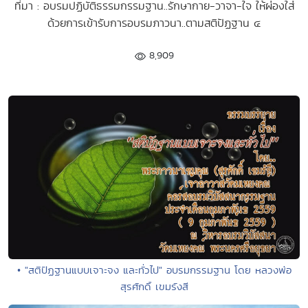
ที่มา : อบรมปฏิบัติธรรมกรรมฐาน..รักษากาย-วาจา-ใจ ให้ผ่องใส่
ด้วยการเข้ารับการอบรมภาวนา..ตามสติปัฏฐาน ๔
8,909
• "สติปัฏฐานแบบเจาะจง และทั่วไป" อบรมกรรมฐาน โดย หลวงพ่อ
สุรศักดิ์ เขมรังสี