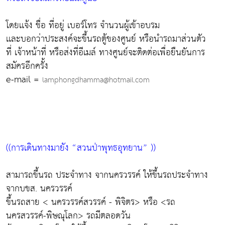
โดยเเจ้ง ชื่อ ที่อยู่ เบอร์โทร จำนวนผู้เข้าอบรม
เเละบอกว่าประสงค์จะขึ้นรถตู้ของศูนย์ หรือนำรถมาส่วนตัว
ที่ เจ้าหน้าที่ หรือส่งที่อีเมล์ ทางศูนย์จะติดต่อเพื่อยืนยันการ
สมัครอีกครั้ง
e-mail =
lamphongdhamma@hotmail.com
((การเดินทางมายัง “สวนป่าพุทธอุทยาน” ))
สามารถขึ้นรถ ประจำทาง จากนครวรรค์ ให้ขึ้นรถประจำทาง
จากบขส. นครวรรค์
ขึ้นรถสาย < นครวรรค์สวรรค์ - พิจิตร> หรือ <รถ
นครสวรรค์-พิษณุโลก> รถมีตลอดวัน