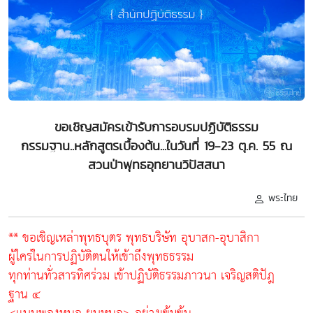
ขอเชิญสมัครเข้ารับการอบรมปฏิบัติธรรม
กรรมฐาน..หลักสูตรเบื้องต้น...ในวันที่ 19-23 ตุ.ค. 55 ณ
สวนป่าพุทธอุทยานวิปัสสนา
พระไทย
** ขอเชิญเหล่าพุทธบุตร พุทธบริษัท อุบาสก-อุบาสิกา
ผู้ใคร่ในการปฏิบัติตนให้เข้าถึงพุทธธรรม
ทุกท่านทั่วสารทิศร่วม เข้าปฏิบัติธรรมภาวนา เจริญสติปัฎ
ฐาน ๔