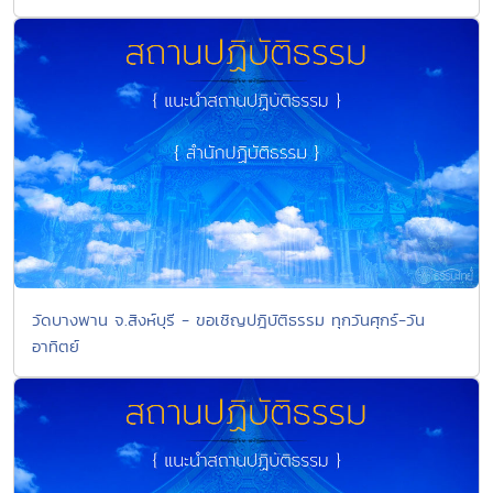
วัดบางพาน จ.สิงห์บุรี - ขอเชิญปฎิบัติธรรม ทุกวันศุกร์-วัน
อาทิตย์