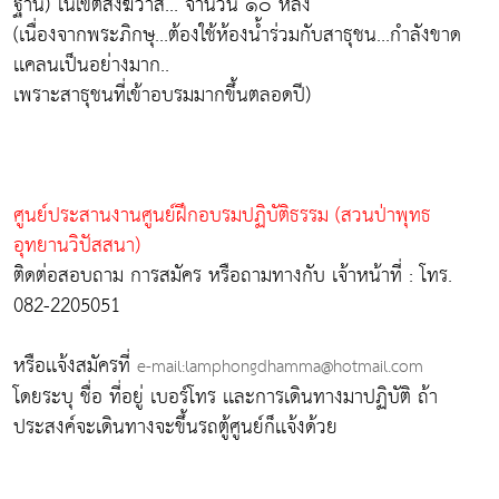
ฐาน) ในเขตสังฆวาส... จำนวน ๑๐ หลัง
(เนื่องจากพระภิกษุ...ต้องใช้ห้องน้ำร่วมกับสาธุชน...กำลังขาด
เเคลนเป็นอย่างมาก..
เพราะสาธุชนที่เข้าอบรมมากขึ้นตลอดปี)
ศูนย์ประสานงานศูนย์ฝึกอบรมปฏิบัติธรรม (สวนป่าพุทธ
อุทยานวิปัสสนา)
ติดต่อสอบถาม การสมัคร หรือถามทางกับ เจ้าหน้าที่ : โทร.
082-2205051
หรือเเจ้งสมัครที่
e-mail:lamphongdhamma@hotmail.com
โดยระบุ ชื่อ ที่อยู่ เบอร์โทร เเละการเดินทางมาปฏิบัติ ถ้า
ประสงค์จะเดินทางจะขึ้นรถตู้ศูนย์ก็เเจ้งด้วย