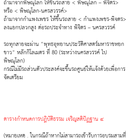
ถ้ามาจากพิษณุโลก ให้ขึ้นรถสาย < พิษณุโลก – พิจิตร>
หรือ < พิษณุโลก-นครสวรรค์>
ถ้ามาจากกำแพงเพชร ให้ขึ้นรถสาย < กำแพงเพชร-พิจตร>
ลงแยกปลวกสูง ต่อรถประจำทาง พิจิตร – นครสวรรค์
รถทุกสายจะผ่าน “พุทธอุทยานประวัติศาสตร์มหาราชหยก
ขาว” หลักกิโลเมตร ที่ 80 (ระหว่างนครสวรรค์ ไป
พิษณุโลก)
กรณีไม่มีรถส่วนตัวประสงค์จะขึ้นรถศูนย์ให้เเจ้งด้วยเพื่อการ
จัดเตรียม
ตารางกำหนดการปฎิบัติธรรม เจริญสติปัฏฐาน ๔
(หมายเหตุ . ในกรณีถ้าหากไม่สามารถเข้ารับการอบรมสามที่