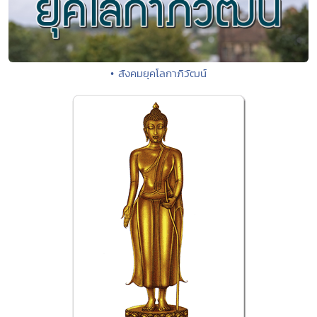
• สังคมยุคโลกาภิวัฒน์