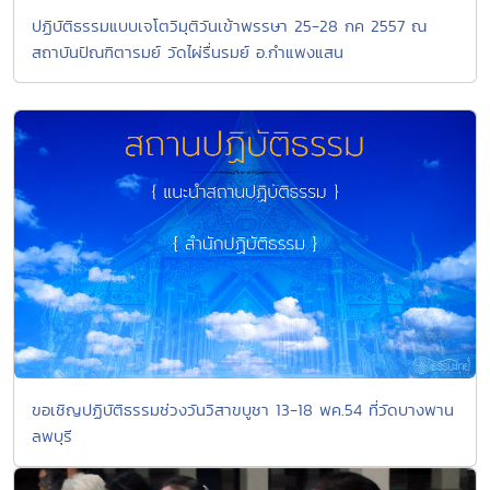
ปฏิบัติธรรมแบบเจโตวิมุติวันเข้าพรรษา 25-28 กค 2557 ณ
สถาบันปัณฑิตารมย์ วัดไผ่รื่นรมย์ อ.กำแพงแสน
ขอเชิญปฏิบัติธรรมช่วงวันวิสาขบูชา 13-18 พค.54 ที่วัดบางพาน
ลพบุรี