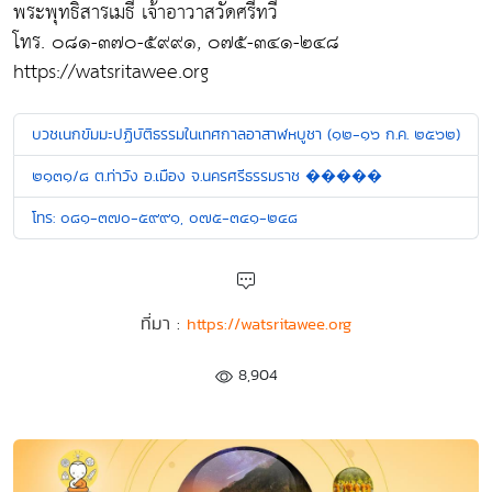
พระพุทธิสารเมธี เจ้าอาวาสวัดศรีทวี
โทร. ๐๘๑-๓๗๐-๕๙๙๑, ๐๗๕-๓๔๑-๒๔๘
https://watsritawee.org
บวชเนกขัมมะปฏิบัติธรรมในเทศกาลอาสาฬหบูชา (๑๒-๑๖ ก.ค. ๒๕๖๒)
๒๑๓๑/๘ ต.ท่าวัง อ.เมือง จ.นครศรีธรรมราช �����
โทร: ๐๘๑-๓๗๐-๕๙๙๑, ๐๗๕-๓๔๑-๒๔๘
ที่มา :
https://watsritawee.org
8,904