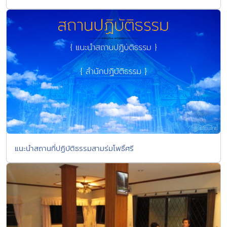
แนะนำสถานที่ปฏิบัติธรรมสามร่มโพธิ์ศรี