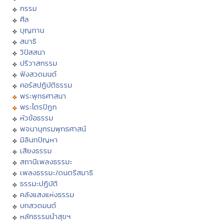
กรรม
ศีล
บุญทาน
สมาธิ
วิปัสสนา
ปริวาสกรรม
ฟังสวดมนต์
คอร์สปฏิบัติธรรม
พระพุทธศาสนา
พระไตรปิฏก
หัวข้อธรรม
พจนานุกรมพุทธศาสน์
มิลินทปัญหา
เสียงธรรม
สถานีเพลงธรรมะ
เพลงธรรมะ/ดนตรีสมาธิ
ธรรมะปฏิบัติ
คลังแสงแห่งธรรม
บทสวดมนต์
หลักธรรมนำสุขฯ