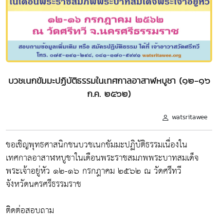
บวชเนกขัมมะปฏิบัติธรรมในเทศกาลอาสาฬหบูชา (๑๒-๑๖
ก.ค. ๒๕๖๒)
watsritawee
ขอเชิญพุทธศาสนิกชนบวชเนกขัมมะปฏิบัติธรรมเนื่องใน
เทศกาลอาสาฬหบูชาในเดือนพระราชสมภพพระบาทสมเด็จ
พระเจ้าอยู่หัว ๑๒-๑๖ กรกฎาคม ๒๕๖๒ ณ วัดศรีทวี
จังหวัดนครศรีธรรมราช
ติดต่อสอบถาม