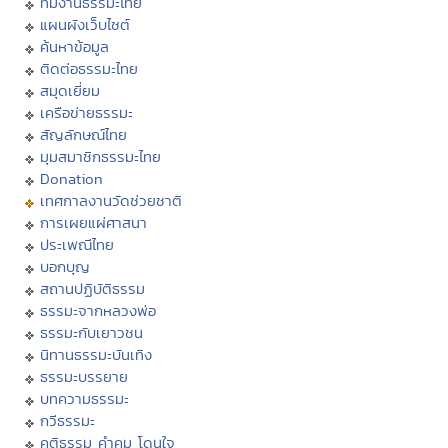
ทีมงานธรรมะไทย
แผนผังเว็บไซต์
ค้นหาข้อมูล
ติดต่อธรรมะไทย
สมุดเยี่ยม
เครือข่ายธรรมะ
สัญลักษณ์ไทย
มุมสมาชิกธรรมะไทย
Donation
เทศกาลงานวัดช่วยชาติ
การเผยแผ่ศาสนา
ประเพณีไทย
บอกบุญ
สถานปฏิบัติธรรม
ธรรมะจากหลวงพ่อ
ธรรมะกับเยาวชน
นิทานธรรมะบันเทิง
ธรรมะบรรยาย
บทความธรรมะ
กวีธรรมะ
คติธรรม คำคม โดนใจ