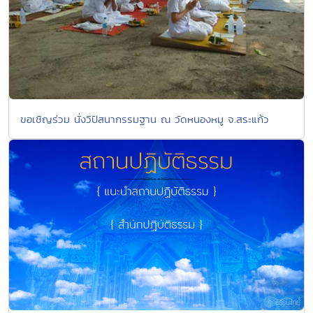
ขอเชิญร่วม นั่งวิปัสนากรรมฐาน ณ วัดหนองหมู จ.สระแก้ว