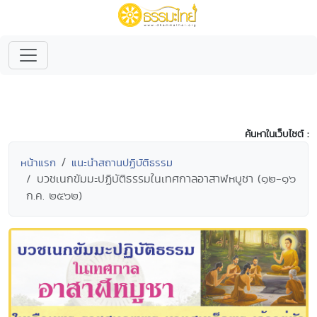
ค้นหาในเว็บไซต์ :
หน้าแรก
แนะนำสถานปฏิบัติธรรม
บวชเนกขัมมะปฏิบัติธรรมในเทศกาลอาสาฬหบูชา (๑๒-๑๖
ก.ค. ๒๕๖๒)