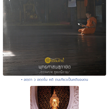
• อตฺตา ว อตฺตโน คติ ตนเทียวเป็นคติของตน