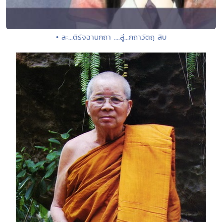
• ละ...ติรัจฉานกถา ....สู่...กถาวัตถุ สิบ