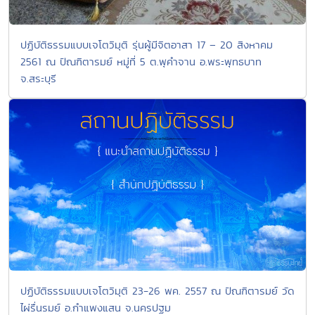
ปฏิบัติธรรมแบบเจโตวิมุติ รุ่นผู้มีจิตอาสา 17 – 20 สิงหาคม
2561 ณ ปัณฑิตารมย์ หมู่ที่ 5 ต.พุคำจาน อ.พระพุทธบาท
จ.สระบุรี
ปฏิบัติธรรมแบบเจโตวิมุติ 23-26 พค. 2557 ณ ปัณฑิตารมย์ วัด
ไผ่รื่นรมย์ อ.กำแพงแสน จ.นครปฐม