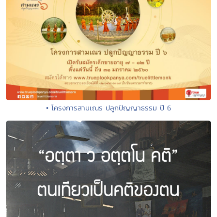
• โครงการสามเณร ปลูกปัญญาธรรม ปี 6