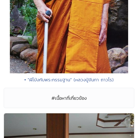
• "ผีโป่งกับพระกรรมฐาน" (หลวงปู่จันทา ถาวโร)
#เนื้อหาที่เกี่ยวข้อง