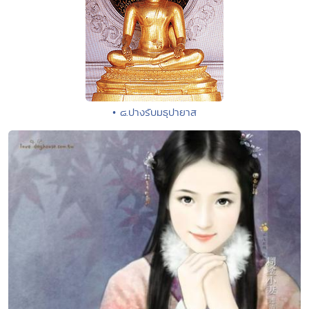
• ๘.ปางรับมธุปายาส