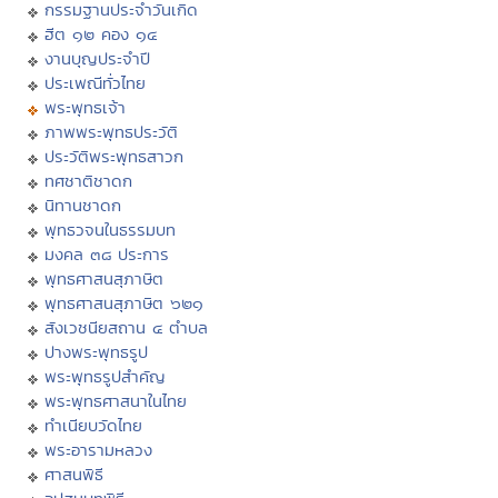
กรรมฐานประจำวันเกิด
ฮีต ๑๒ คอง ๑๔
งานบุญประจำปี
ประเพณีทั่วไทย
พระพุทธเจ้า
ภาพพระพุทธประวัติ
ประวัติพระพุทธสาวก
ทศชาติชาดก
นิทานชาดก
พุทธวจนในธรรมบท
มงคล ๓๘ ประการ
พุทธศาสนสุภาษิต
พุทธศาสนสุภาษิต ๖๒๑
สังเวชนียสถาน ๔ ตำบล
ปางพระพุทธรูป
พระพุทธรูปสำคัญ
พระพุทธศาสนาในไทย
ทำเนียบวัดไทย
พระอารามหลวง
ศาสนพิธี