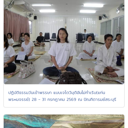
ปฏิบัติธรรมวันเข้าพรรษา แบบเจโตวิมุติอันไม่กำเริบ(แก่น
พรหมจรรย์) 28 - 31 กรกฎาคม 2569 ณ ปัณฑิตารมย์สระบุรี