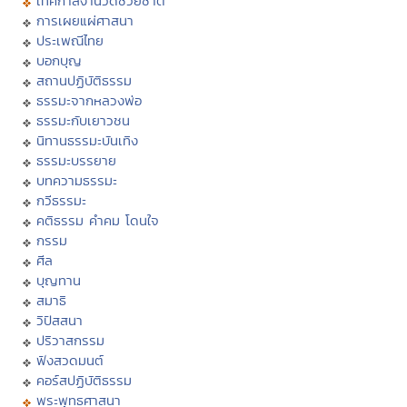
เทศกาลงานวัดช่วยชาติ
การเผยแผ่ศาสนา
ประเพณีไทย
บอกบุญ
สถานปฏิบัติธรรม
ธรรมะจากหลวงพ่อ
ธรรมะกับเยาวชน
นิทานธรรมะบันเทิง
ธรรมะบรรยาย
บทความธรรมะ
กวีธรรมะ
คติธรรม คำคม โดนใจ
กรรม
ศีล
บุญทาน
สมาธิ
วิปัสสนา
ปริวาสกรรม
ฟังสวดมนต์
คอร์สปฏิบัติธรรม
พระพุทธศาสนา