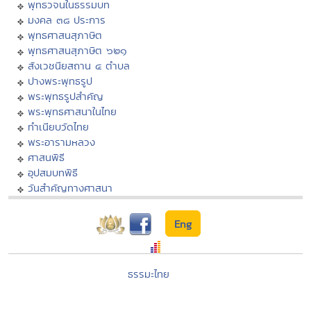
พุทธวจนในธรรมบท
มงคล ๓๘ ประการ
พุทธศาสนสุภาษิต
พุทธศาสนสุภาษิต ๖๒๑
สังเวชนียสถาน ๔ ตำบล
ปางพระพุทธรูป
พระพุทธรูปสำคัญ
พระพุทธศาสนาในไทย
ทำเนียบวัดไทย
พระอารามหลวง
ศาสนพิธี
อุปสมบทพิธี
วันสำคัญทางศาสนา
Eng
ธรรมะไทย