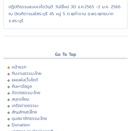
ปฏิบัติธรรมแบบเจโตวิมุติ วันปีใหม่ 30 ธ.ค.2565 -2 ม.ค. 2566
ณ ปัณฑิตารมย์สระบุรี 45 หมู่ 5 ต.พุคำจาน อ.พระพุทธบาท
จ.สระบุรี
Go To Top
หน้าแรก
ทีมงานธรรมะไทย
แผนผังเว็บไซต์
ค้นหาข้อมูล
ติดต่อธรรมะไทย
สมุดเยี่ยม
เครือข่ายธรรมะ
สัญลักษณ์ไทย
มุมสมาชิกธรรมะไทย
Donation