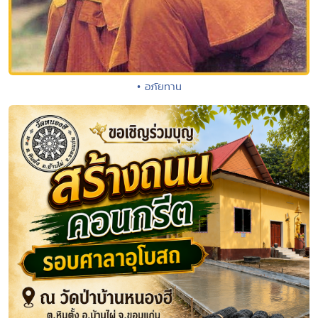
• อภัยทาน