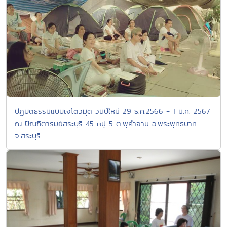
ปฏิบัติธรรมแบบเจโตวิมุติ วันปีใหม่ 29 ธ.ค.2566 - 1 ม.ค. 2567
ณ ปัณฑิตารมย์สระบุรี 45 หมู่ 5 ต.พุคำจาน อ.พระพุทธบาท
จ.สระบุรี