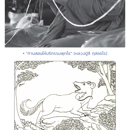
• "ท่านสอนให้บริกรรมพุทโธ" (หลวงปู่ลี กุสลธโร)