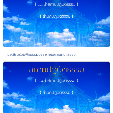
ขอเชิญร่วมฟังธรรมบรรยายและสนทนาธรรม