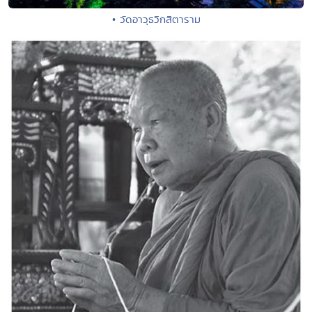
• วัดอาวุธวิกสิตาราม