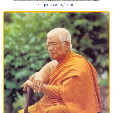
• หนูถูกหลอก (มูสิชาดก)