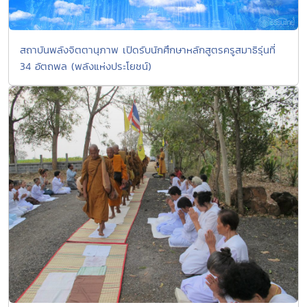
สถาบันพลังจิตตานุภาพ เปิดรับนักศึกษาหลักสูตรครูสมาธิรุ่นที่
34 อัตถพล (พลังแห่งประโยชน์)