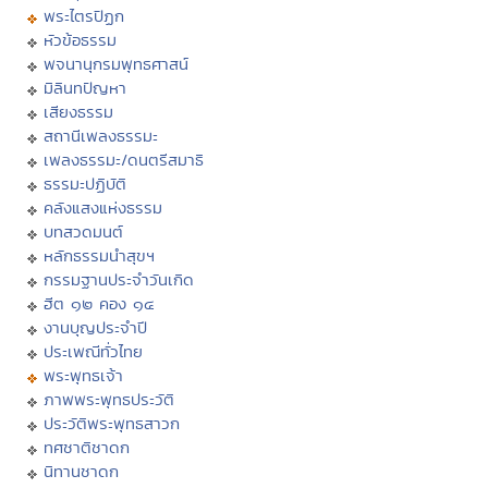
พระไตรปิฏก
หัวข้อธรรม
พจนานุกรมพุทธศาสน์
มิลินทปัญหา
เสียงธรรม
สถานีเพลงธรรมะ
เพลงธรรมะ/ดนตรีสมาธิ
ธรรมะปฏิบัติ
คลังแสงแห่งธรรม
บทสวดมนต์
หลักธรรมนำสุขฯ
กรรมฐานประจำวันเกิด
ฮีต ๑๒ คอง ๑๔
งานบุญประจำปี
ประเพณีทั่วไทย
พระพุทธเจ้า
ภาพพระพุทธประวัติ
ประวัติพระพุทธสาวก
ทศชาติชาดก
นิทานชาดก