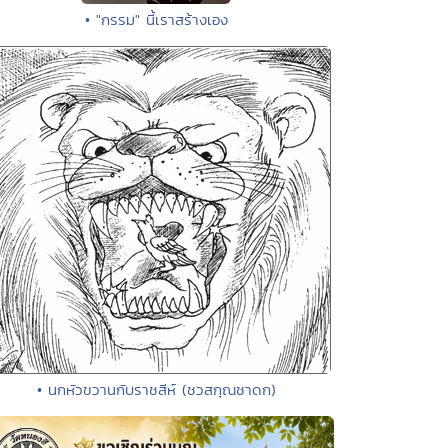
• "กรรม" นี้เราสร้างเอง
• นกหัวขวานกับราชสีห์ (ชวสกุณชาดก)