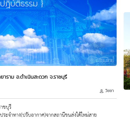
าราม อ.ดำเนินสะดวก จ.ราชบุรี
วิชชา
ชบุรี
ประจำทาง(ปรับอากาศ)จากสถานีขนส่งใต้ใหม่สาย