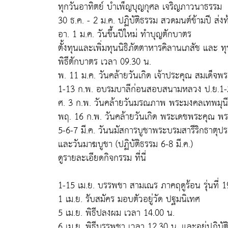
ทุกวันอาทิตย์ บำเพ็ญบุญกุศล เจริญภาวนาธรรม
30 ธ.ค. - 2 ม.ค. ปฏิบัติธรรม สวดมนต์ข้ามปี ส่งท้
อา. 1 ม.ค. วันขึ้นปีใหม่ ทำบุญตักบาตร
ตั้งทุนและเพิ่มทุนนิธิภัตตาหารคิลานเภสัช และ ท
พิธีตักบาตร เวลา 09.30 น.
พ. 11 ม.ค. วันคล้ายวันเกิด เจ้าประคุณ สมเด็จ
1-13 ก.พ. อบรมบาลีก่อนสอบสนามหลวง ป.ย.1-2
ศ. 3 ก.พ. วันคล้ายวันมรณภาพ พระมงคลเทพมุนี (
พฤ. 16 ก.พ. วันคล้ายวันเกิด พระเดชพระคุณ พร
5-6-7 มี.ค. วันนมัสการบูชาพระบรมสารีริกธาตุประ
และวันมาฆบูชา (ปฏิบัติธรรม 6-8 มี.ค.)
ดูรายละเอียดกิจกรรม ที่นี่
1-15 เม.ย. บรรพชา สามเณร ภาคฤดูร้อน รุ่นที่ 1
1 เม.ย. รับสมัคร มอบตัวอยู่วัด ปฐมนิเทศ
5 เม.ย. พิธีปลงผม เวลา 14.00 น.
6 เม.ย. พิธีบรรพชา เวลา 12.30 น. และอยู่ปฏิบัต