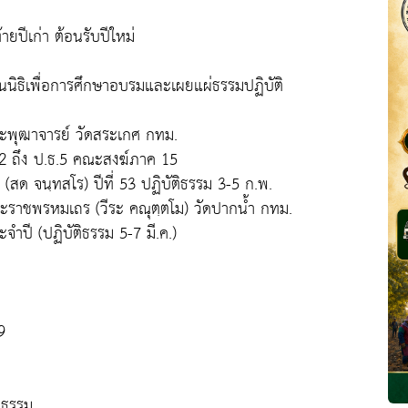
ายปีเก่า ต้อนรับปีใหม่
ุนนิธิเพื่อการศึกษาอบรมและเผยแผ่ธรรมปฏิบัติ
พระพุฒาจารย์ วัดสระเกศ กทม.
 ถึง ป.ธ.5 คณะสงฆ์ภาค 15
สด จนฺทสโร) ปีที่ 53 ปฏิบัติธรรม 3-5 ก.พ.
ะราชพรหมเถร (วีระ คณุตฺตโม) วัดปากน้ำ กทม.
จำปี (ปฏิบัติธรรม 5-7 มี.ค.)
9
ิธรรม