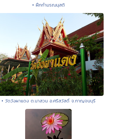
• ฝึกทำมรณนุสติ
• วัดวังผาแดง ต.นาสวน อ.ศรีสวัสดิ์ จ.กาญจนบุรี