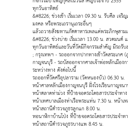
กิจกรรมบำเพ็ญกุศลในวันสำคัญประจำปี 2555
ทุกวันอาทิตย์
&#8226; ช่วงเช้า เริ่มเวลา 09.30 น. รับศีล
มงคล หรือพระเถรานุเถระอื่นๆ
แล้วถวายสังฆทานภัตตาหารเพลแด่พระภิกษุสาม
&#8226; ช่วงบ่าย เริ่มเวลา 13.00 น. สวดมนต์ 
ทุกวันอาทิตย์และวันที่วัดมีกิจกรรมสำคัญ มีรถรั
; กรุงเทพฯ - รถออกจากปากทางเข้าวัดสระเกศ (ภ
กาญจนบุรี - รถบัสออกจากศาลเจ้าพ่อหลักเมืองกาญ
ระหว่างทาง ดังต่อไปนี้
รถออกที่วัดศรีอุปลาราม (วัดหนองบัว) 06.30 น.
หน้าศาลหลักเมืองกาญจนบุรี ฝั่งโรงเรียนกาญจนาน
หน้าตลาดท่าม่วง ที่ป้ายจอดรถโดยสารประจำทาง
หน้าเทศบาลเมืองท่าเรือพระแท่น 7.30 น. หน้าเท
หน้าสถานีตำรวจภูธรลูกแก 8.00 น.
หอนาฬิกาบ้านโป่ง ที่ป้ายจอดรถโดยสารประจำทา
หน้าสถานีตำรวจภูธรบางแพ 8.45 น.