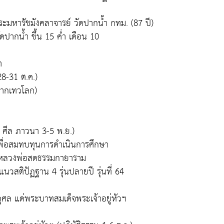
พระมหารัชมังคลาจารย์ วัดปากน้ำ กทม. (87 ปี)
ปากน้ำ ขึ้น 15 ค่ำ เดือน 10
ำ
8-31 ต.ค.)
จากเทวโลก)
น ศีล ภาวนา 3-5 พ.ย.)
พื่อสมทบทุนการดำเนินการศึกษา
ัดหลวงพ่อสดธรรมกายาราม
สติปัฏฐาน 4 รุ่นปลายปี รุ่นที่ 64
ุศล แด่พระบาทสมเด็จพระเจ้าอยู่หัวฯ