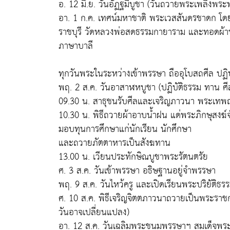
อ. 12 มิ.ย. วันอัฏฐมีบูชา (วันถวายพระเพลิงพระ
อา. 1 ก.ค. เทศน์มหาชาติ พระเวสสันดรชาดก โดย
ราชบุรี วัดหลวงพ่อสดธรรมกายาราม และทอดผ้าป่
ภาษาบาลี
ทุกวันพระในระหว่างเข้าพรรษา ถืออุโบสถศีล ปฏิ
พฤ. 2 ส.ค. วันอาสาฬหบูชา (ปฏิบัติธรรม ทาน ศี
09.30 น. สาธุชนรับศีลและเจริญภาวนา พระเ
10.30 น. พิธีถวายผ้าอาบน้ำฝน แด่พระภิกษุสงฆ
มอบทุนการศึกษาแก่นักเรียน นักศึกษา
และถวายภัตตาหารเป็นสังฆทาน
13.00 น. เวียนประทักษิณบูชาพระรัตนตรัย
ศ. 3 ส.ค. วันเข้าพรรษา อธิษฐานอยู่จำพรรษา
พฤ. 9 ส.ค. วันไหว้ครู และเปิดเรียนพระปริยัติ
ศ. 10 ส.ค. พิธีเจริญจิตตภาวนาถวายเป็นพระราช
วันอาจเปลี่ยนแปลง)
อา. 12 ส.ค. วันเฉลิมพระชนมพรรษาฯ สมเด็จพระน