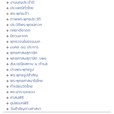
งานบุญประจำปี
ประเพณีทั่วไทย
พระพุทธเจ้า
ภาพพระพุทธประวัติ
ประวัติพระพุทธสาวก
ทศชาติชาดก
นิทานชาดก
พุทธวจนในธรรมบท
มงคล ๓๘ ประการ
พุทธศาสนสุภาษิต
พุทธศาสนสุภาษิต ๖๒๑
สังเวชนียสถาน ๔ ตำบล
ปางพระพุทธรูป
พระพุทธรูปสำคัญ
พระพุทธศาสนาในไทย
ทำเนียบวัดไทย
พระอารามหลวง
ศาสนพิธี
อุปสมบทพิธี
วันสำคัญทางศาสนา