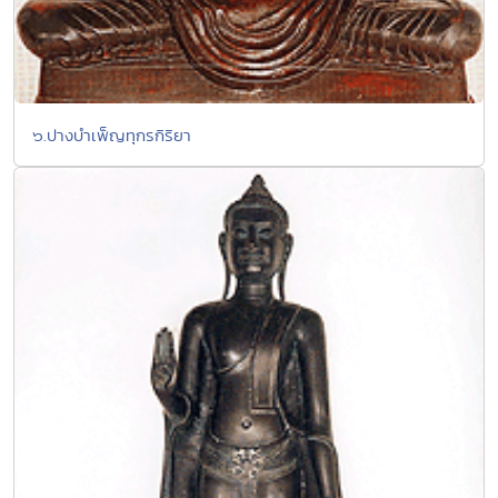
๖.ปางบำเพ็ญทุกรกิริยา