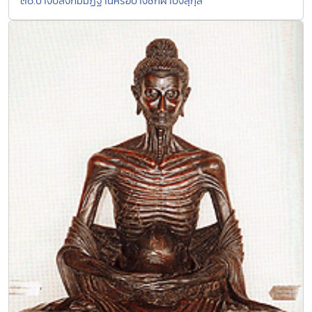
๓๐.ปางปลงกัมมัฏฐานหรือปางชักผ้าบังสุกุล