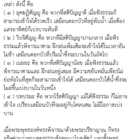
เหล่า ดังนี้ คือ
( ๑ ) อุคฆฏิตัญญู คือ พวกที่สติปัญญาดี เมื่อฟังธรรมก็
สามารถเข้าใจได้รวดเร็ว เสมือนดอกบัวที่อยู่พ้นน้ำ เมื่อต้อง
แสงอาทิตย์ก็เบ่งบานทันที
( ๒ ) วิปจิตัญญู คือ พวกที่มีสติปัญญาปานกลาง เมื่อฟัง
ธรรมแล้วพิจารณาตาม ฝึกฝนเพิ่มเติมจะเข้าใจได้ในเวลาอัน
ไม่ช้า เสมือนดอกบัวที่ปริ่มน้ำซึ่งจะบานในวันถัดไป
( ๓ ) เนยยะ คือ พวกที่สติปัญญาน้อย เมื่อฟังธรรมแล้ว
พิจารณาตามและ ฝึกฝนอยู่เสมอ มีความขยันหมั่นเพียรไม่
ย่อท้อในที่สุดก็จะสามารถเข้าใจได้ เสมือนดอกบัวใต้น้ำซึ่งจะ
โผล่ขึ้นเบ่งบานในวันหนึ่ง
( ๔ ) ปทปรมะ คือ พวกไร้สติปัญญา แม้ได้ฟังธรรม ก็ไม่อาจ
เข้าใจ เปรียบเสมือนบัวที่จมอยู่กับโคลนตม ไม่มีโอกาสเบ่ง
บาน
เมื่อพระพุทธองค์ทรงพิจารณาด้วยพระปรีชาญาณ ก็ทรง
อธิษฐานว่าจะแสดงธรรมสั่งสอนเวไนยสัตว์ และตั้งพุทธ