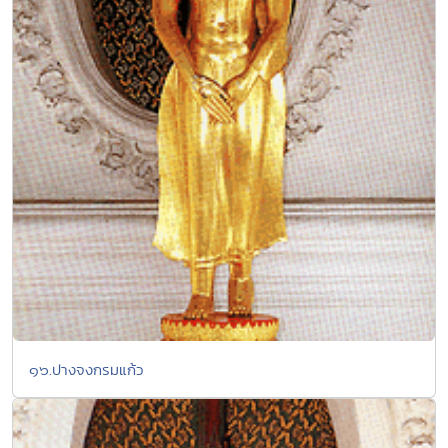
๑๖.ปางจงกรมแก้ว