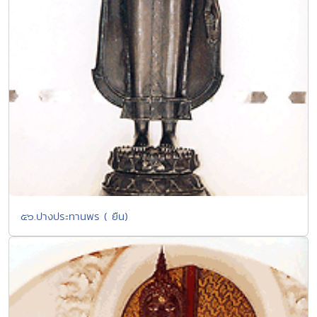
๕๖.ปางประทานพร ( ยืน)