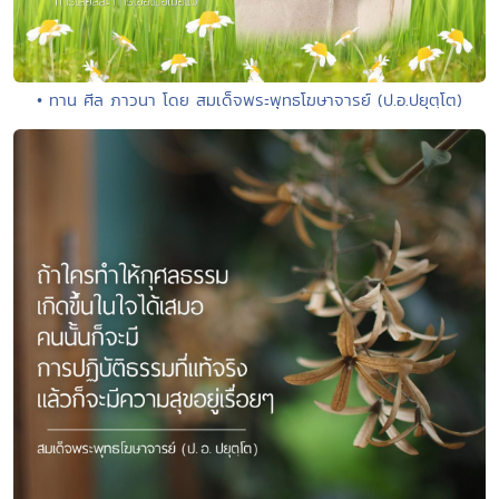
• ทาน ศีล ภาวนา โดย สมเด็จพระพุทธโฆษาจารย์ (ป.อ.ปยุตฺโต)