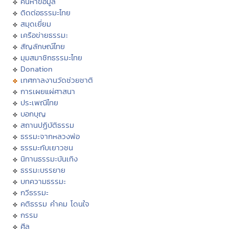
ค้นหาข้อมูล
ติดต่อธรรมะไทย
สมุดเยี่ยม
เครือข่ายธรรมะ
สัญลักษณ์ไทย
มุมสมาชิกธรรมะไทย
Donation
เทศกาลงานวัดช่วยชาติ
การเผยแผ่ศาสนา
ประเพณีไทย
บอกบุญ
สถานปฏิบัติธรรม
ธรรมะจากหลวงพ่อ
ธรรมะกับเยาวชน
นิทานธรรมะบันเทิง
ธรรมะบรรยาย
บทความธรรมะ
กวีธรรมะ
คติธรรม คำคม โดนใจ
กรรม
ศีล