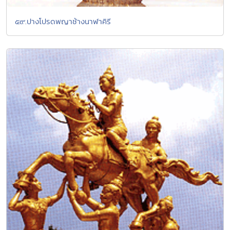
๕๙.ปางโปรดพญาช้างนาฬาคิรี