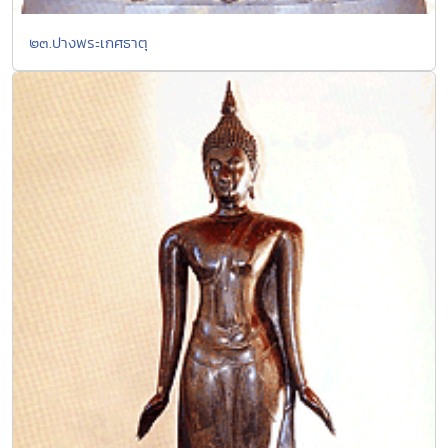
๒๓.ปางพระเกศธาตุ