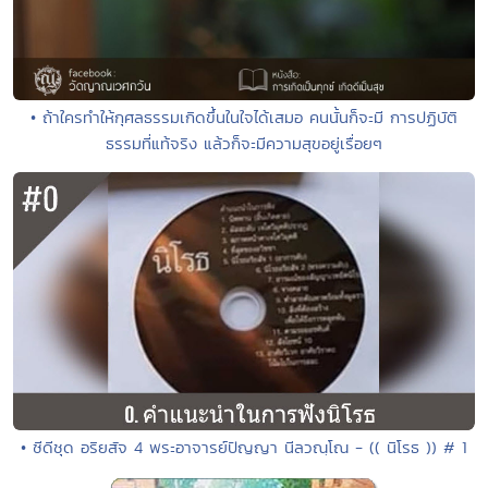
• ถ้าใครทำให้กุศลธรรมเกิดขึ้นในใจได้เสมอ คนนั้นก็จะมี การปฏิบัติ
ธรรมที่แท้จริง แล้วก็จะมีความสุขอยู่เรื่อยๆ
• ซีดีชุด อริยสัจ 4 พระอาจารย์ปัญญา นีลวณฺโณ - (( นิโรธ )) # 1