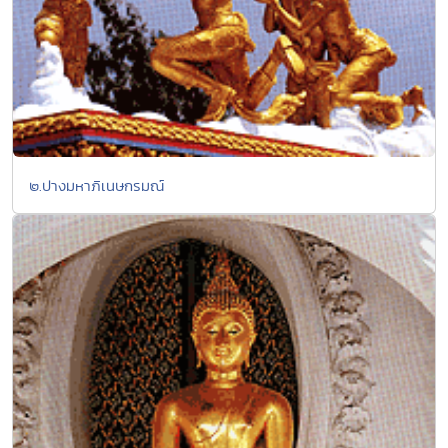
๒.ปางมหาภิเนษกรมณ์