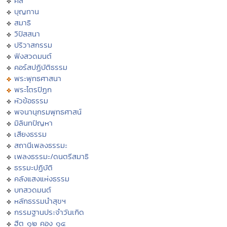
ศีล
บุญทาน
สมาธิ
วิปัสสนา
ปริวาสกรรม
ฟังสวดมนต์
คอร์สปฏิบัติธรรม
พระพุทธศาสนา
พระไตรปิฏก
หัวข้อธรรม
พจนานุกรมพุทธศาสน์
มิลินทปัญหา
เสียงธรรม
สถานีเพลงธรรมะ
เพลงธรรมะ/ดนตรีสมาธิ
ธรรมะปฏิบัติ
คลังแสงแห่งธรรม
บทสวดมนต์
หลักธรรมนำสุขฯ
กรรมฐานประจำวันเกิด
ฮีต ๑๒ คอง ๑๔