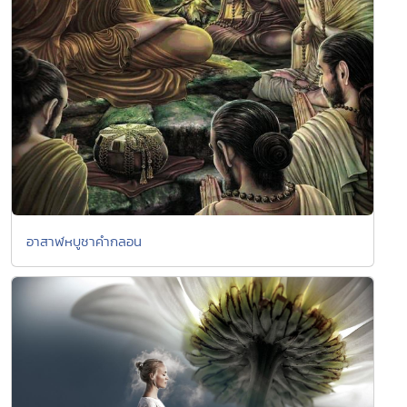
อาสาฬหบูชาคำกลอน