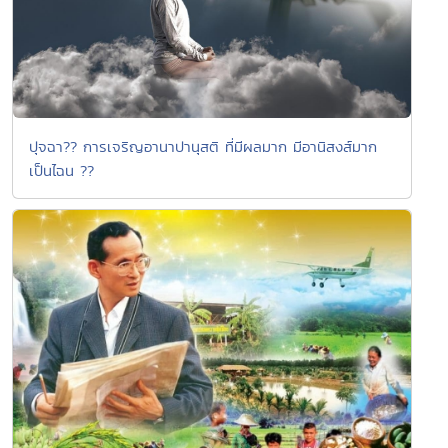
ปุจฉา?? การเจริญอานาปานุสติ ที่มีผลมาก มีอานิสงส์มาก
เป็นไฉน ??