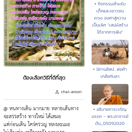
• กิจกรรมสำหรับ
เด็กและเยาวชน
๓๖๐ องศาสู่ความ
เป็นเลิศ "เสน่ห์สร้าง
ได้จากการฟัง"
• นิทานอีสป...พ่อค้า
เกลือกับลา
ต้องเลือกวิธีที่ดีที่สุด
chai-aroon
@ หนทางเดิน มากมาย หลายเส้นทาง
• อธิบายการเจริญ
จะสรรสร้าง ทางใหม่ ได้เสมอ
มรรค - พระอาจารย์
แต่ก่อนเดิน ใคร่ครวญ หลงละเมอ
ต้น_05092020