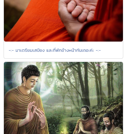
-:- มาเตรียมเสบียง และที่พักข้างหน้ากันเถอะค่ะ -:-