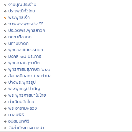
งานบุญประจำปี
ประเพณีทั่วไทย
พระพุทธเจ้า
ภาพพระพุทธประวัติ
ประวัติพระพุทธสาวก
ทศชาติชาดก
นิทานชาดก
พุทธวจนในธรรมบท
มงคล ๓๘ ประการ
พุทธศาสนสุภาษิต
พุทธศาสนสุภาษิต ๖๒๑
สังเวชนียสถาน ๔ ตำบล
ปางพระพุทธรูป
พระพุทธรูปสำคัญ
พระพุทธศาสนาในไทย
ทำเนียบวัดไทย
พระอารามหลวง
ศาสนพิธี
อุปสมบทพิธี
วันสำคัญทางศาสนา