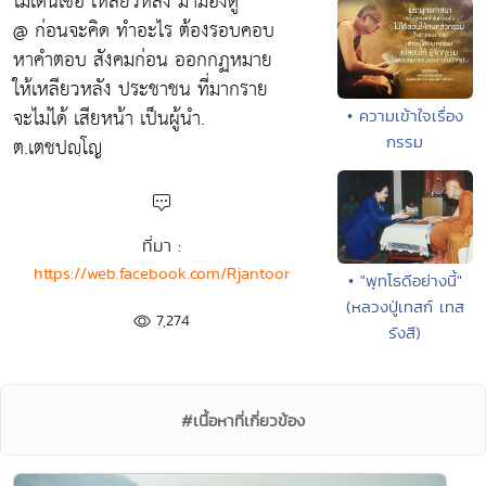
ไม่เดินเซ่อ เหลียวหลัง มามองดู
@ ก่อนจะคิด ทำอะไร ต้องรอบคอบ
หาคำตอบ สังคมก่อน ออกกฏหมาย
ให้เหลียวหลัง ประชาชน ที่มากราย
จะไม่ได้ เสียหน้า เป็นผู้นำ.
• ความเข้าใจเรื่อง
ต.เตชปญฺโญ
กรรม
ที่มา :
https://web.facebook.com/Rjantoor
• "พุทโธดีอย่างนี้"
(หลวงปู่เทสก์ เทส
7,274
รังสี)
#เนื้อหาที่เกี่ยวข้อง