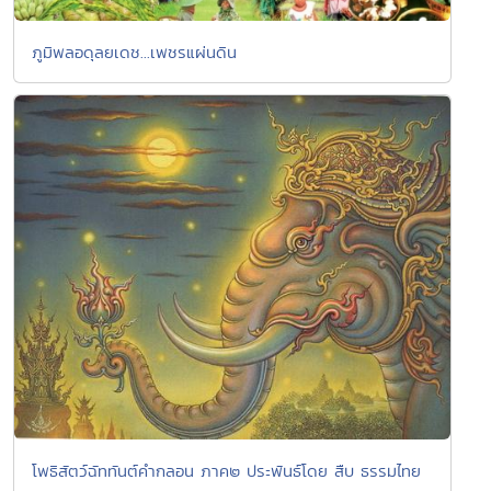
ภูมิพลอดุลยเดช...เพชรแผ่นดิน
โพธิสัตว์ฉัททันต์คำกลอน ภาค๒ ประพันธ์โดย สืบ ธรรมไทย