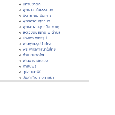
นิทานชาดก
พุทธวจนในธรรมบท
มงคล ๓๘ ประการ
พุทธศาสนสุภาษิต
พุทธศาสนสุภาษิต ๖๒๑
สังเวชนียสถาน ๔ ตำบล
ปางพระพุทธรูป
พระพุทธรูปสำคัญ
พระพุทธศาสนาในไทย
ทำเนียบวัดไทย
พระอารามหลวง
ศาสนพิธี
อุปสมบทพิธี
วันสำคัญทางศาสนา