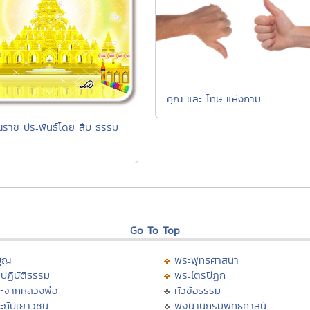
คุณ และ โทษ แห่งกาม
ณราช ประพันธ์โดย สืบ ธรรม
Go To Top
บุญ
พระพุทธศาสนา
ปฏิบัติธรรม
พระไตรปิฏก
ะจากหลวงพ่อ
หัวข้อธรรม
ะกับเยาวชน
พจนานุกรมพุทธศาสน์