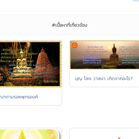
#เนื้อหาที่เกี่ยวข้อง
บุญ โชค วาสนา เกิดจากอะไร?
รณาตามรอยพุทธองค์