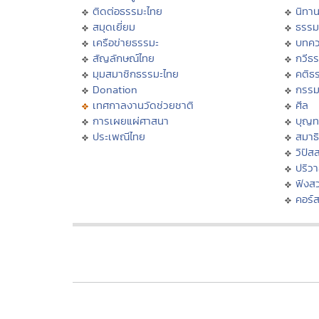
ติดต่อธรรมะไทย
นิทาน
สมุดเยี่ยม
ธรรม
เครือข่ายธรรมะ
บทคว
สัญลักษณ์ไทย
กวีธ
มุมสมาชิกธรรมะไทย
คติธ
Donation
กรร
เทศกาลงานวัดช่วยชาติ
ศีล
การเผยแผ่ศาสนา
บุญท
ประเพณีไทย
สมาธิ
วิปัส
ปริว
ฟังส
คอร์ส