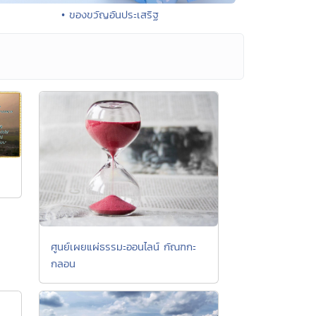
• ของขวัญอันประเสริฐ
ศูนย์เผยแผ่ธรรมะออนไลน์ กัณฑกะ
กลอน