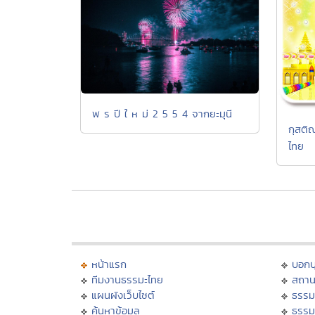
พ ร ปี ใ ห ม่ 2 5 5 4 จากยะมุนี
กุสติ
ไทย
หน้าแรก
บอก
ทีมงานธรรมะไทย
สถาน
แผนผังเว็บไซต์
ธรรม
ค้นหาข้อมูล
ธรรม