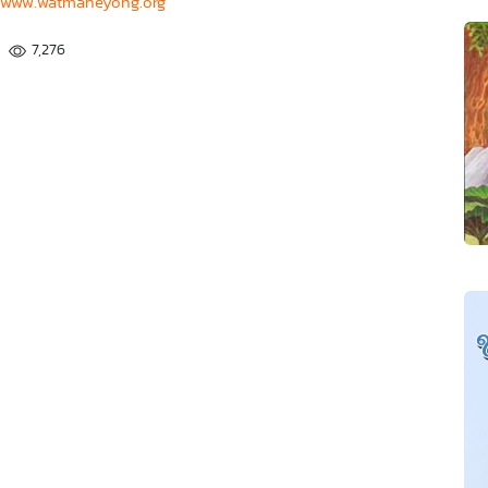
//www.watmaheyong.org
7,276