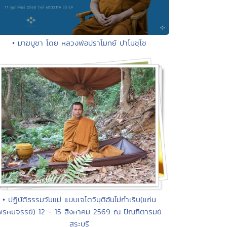
• มาฆบูชา โดย หลวงพ่อปราโมทย์ ปาโมชฺโช
• ปฏิบัติธรรมวันแม่ แบบเจโตวิมุติอันไม่กำเริบ(แก่น
พรหมจรรย์) 12 - 15 สิงหาคม 2569 ณ ปัณฑิตารมย์
สระบุรี