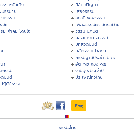
ธรรมะบันเทิง
มิลินทปัญหา
ะบรรยาย
เสียงธรรม
ามธรรมะ
สถานีเพลงธรรมะ
รรมะ
เพลงธรรมะ/ดนตรีสมาธิ
รรม คำคม โดนใจ
ธรรมะปฏิบัติ
ม
คลังแสงแห่งธรรม
บทสวดมนต์
าน
หลักธรรมนำสุขฯ
กรรมฐานประจำวันเกิด
สนา
ฮีต ๑๒ คอง ๑๔
าสกรรม
งานบุญประจำปี
วดมนต์
ประเพณีทั่วไทย
ปฏิบัติธรรม
Eng
ธรรมะไทย