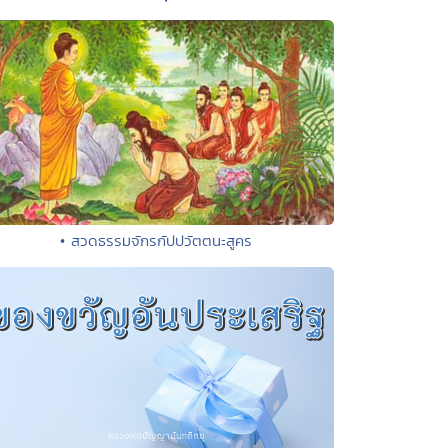
• สวดธรรมจักรกัปปวัตตนะสูคร