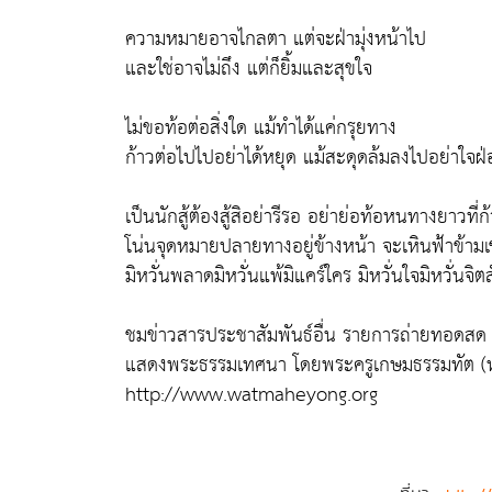
ความหมายอาจไกลตา แต่จะฝ่ามุ่งหน้าไป
และใช่อาจไม่ถึง แต่ก็ยิ้มและสุขใจ
ไม่ขอท้อต่อสิ่งใด แม้ทำได้แค่กรุยทาง
ก้าวต่อไปไปอย่าได้หยุด แม้สะดุดล้มลงไปอย่าใจฝ่
เป็นนักสู้ต้องสู้สิอย่ารีรอ อย่าย่อท้อหนทางยาวที่ก
โน่นจุดหมายปลายทางอยู่ข้างหน้า จะเหินฟ้าข้ามเข
มิหวั่นพลาดมิหวั่นแพ้มิแคร์ใคร มิหวั่นใจมิหวั่นจิต
ชมข่าวสารประชาสัมพันธ์อื่น รายการถ่ายทอดสด 
แสดงพระธรรมเทศนา โดยพระครูเกษมธรรมทัต (หลวงพ่
http://www.watmaheyong.org