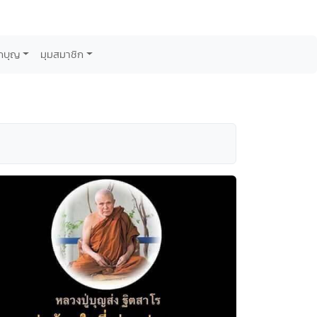
กบุญ
มุมสมาชิก