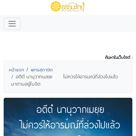
ค้นหาในเว็บไซต์ :
หน้าแรก
พุทธสุภาษิต
อตีตํ นานุวากเมยฺย ไม่ควรให้อารมณ์ที่ล่วงไปแล้ว
มาตามอยู่ในจิต