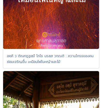
อคฺคี ว ติณกฏฺฐสฺมึ โกโธ นรสฺส วฑฺฒติ : ความโกรธของคน
ย่อมเจริญขึ้น เหมือนไฟในหญ้าและไม้