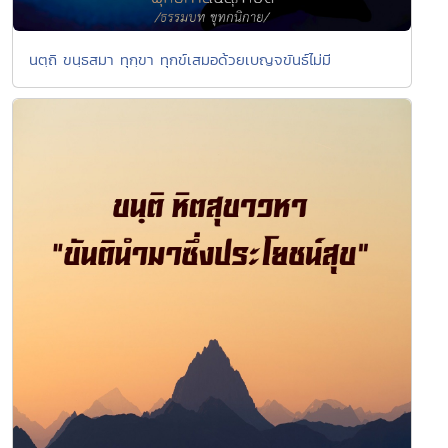
นตฺถิ ขนฺธสมา ทุกฺขา ทุกข์เสมอด้วยเบญจขันธ์ไม่มี