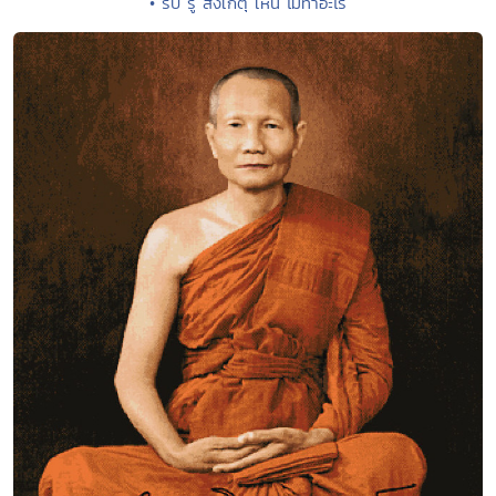
• รับ รู้ สังเกตุ เห็น ไม่ทำอะไร