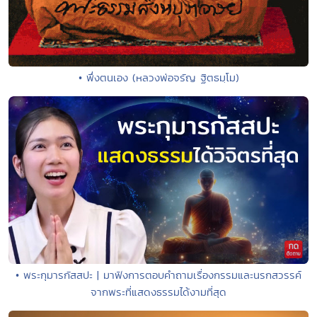
• พึ่งตนเอง (หลวงพ่อจรัญ ฐิตธมฺโม)
• พระกุมารกัสสปะ | มาฟังการตอบคำถามเรื่องกรรมและนรกสวรรค์
จากพระที่แสดงธรรมได้งามที่สุด