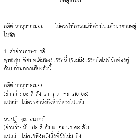
มอยู่ในจิต
อตีตํ นานุวากเมยฺย ไม่ควรให้อารมณ์ที่ล่วงไปแล้วมาตามอยู่
ในจิต
1. คำอ่านภาษาบาลี
พุทธสุภาษิตบทเต็มของวรรคนี้ (รวมถึงวรรคถัดไปที่มักท่องคู่
กัน) อ่านออกเสียงดังนี้:
อตีตํ นานุวาคเมยฺย
(อ่านว่า: อะ-ตี-ตัง นา-นุ-วา-คะ-เมย-ยะ)
แปลว่า: ไม่ควรคำนึงถึงสิ่งที่ล่วงไปแล้ว
นปฺปฏิกงฺเข อนาคตํ
(อ่านว่า: นับ-ปะ-ติ-กัง-เข อะ-นา-คะ-ตัง)
แปลว่า: ไม่ควรพึงหวังสิ่งที่ยังไม่มาถึง