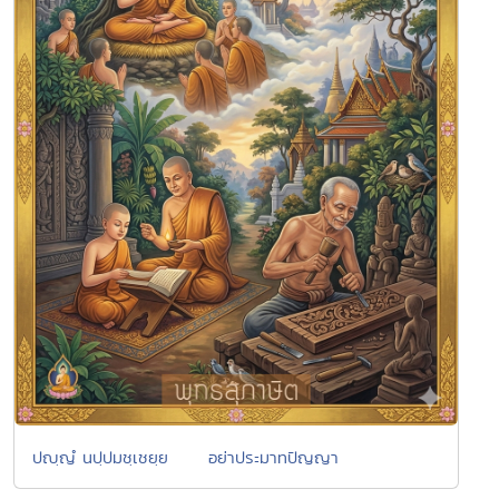
ปญฺญํ นปฺปมชฺเชยฺย อย่าประมาทปัญญา