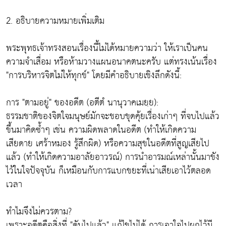
2. อธิบายความหมายเพิ่มเติม
พระพุทธเจ้าทรงสอนเรื่องนี้ไม่ได้หมายความว่า ให้เราเป็นคน
ความจำเสื่อม หรือห้ามวางแผนอนาคตนะครับ แต่ทรงเน้นเรื่อง
"การบริหารจิตไม่ให้ทุกข์" โดยมีคำอธิบายเชิงลึกดังนี้:
การ "ตามอยู่" ของอดีต (อตีตํ นานุวาคเมยฺย):
ธรรมชาติของจิตใจมนุษย์มักจะชอบขุดคุ้ยเรื่องเก่าๆ ที่จบไปแล้ว
ขึ้นมาคิดซ้ำๆ เช่น ความผิดพลาดในอดีต (ทำให้เกิดความ
เสียดาย เศร้าหมอง รู้สึกผิด) หรือความสุขในอดีตที่สูญเสียไป
แล้ว (ทำให้เกิดความอาลัยอาวรณ์) การนำอารมณ์เหล่านั้นมาขัง
ไว้ในใจปัจจุบัน ก็เหมือนกับการแบกขยะที่เน่าเสียเอาไว้ตลอด
เวลา
ทำไมจึงไม่ควรตาม?
เพราะอดีตคือสิ่งที่ "ดับไปแล้ว" แก้ไขไม่ได้ การเอาใจไปผูกไว้มี