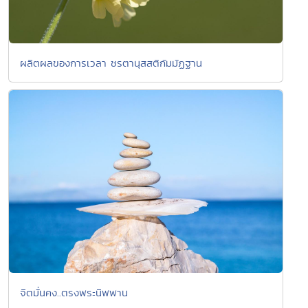
ผลิตผลของการเวลา ชรตานุสสติกัมมัฏฐาน
จิตมั่นคง..ตรงพระนิพพาน