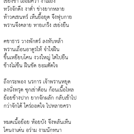
เขย่งขา เอื้อมคว้า งาไม่ถึง
หวังจักดึง งาต่ำ ช่างยากหลาย
ท้าวคเชนทร์ เห็นยื้อยุด จึงฟุบกาย
พรานจึงคลาย หายเกร็ง เขย่งยืน
คชาธาร วางพักตร์ ลงทับหล้า
พรานเถื่อนอาดูรไห้ จำใจฝืน
ขึ้นเหยียบโคน งวงใหญ่ ไต่ไปยืน
ช้างไม่ขืน ฝืนขัด ยอมตัดใจ
ถึงกระพอง นรการ เจ้าพรานหยุด
ลงนั่งทรุด ซุกเข่าต้อน ก้อนเนื้อไหล
ย้อยข้างปาก ยากจักผลัก กลับเข้าไป
กว่าจักได้ ใคร่ถอดใจ ไปหลายครา
หมดเนื้อย้อย ห้อยบัง จึงพลันเห็น
โคนงาเด่น อร่าม งามนักหนา