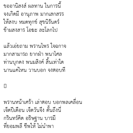
ขออานิสงส์ ผลทาน ในการนี้
จงเกิดมี อานุภาพ มากเสกสรร
ให้สงบ หมดทุกข์ สุขนิรันดร์
ข้ามสงสาร โอฆะ ละโลกไป
แล้วเอ่ยถาม พรานไพร ใจฉกาจ
มากสามารถ ยากฝ่า พนาไศล
ท่านบุกดง พนมสิงค์ สิ้นเท่าใด
นานแค่ไหน วานบอก จงตอบที

พรานหน้าเศร้า เล่าตอบ บอกพลเคลื่อน
เจ็ดปีเดือน เจ็ดวันจึง ดั้นถึงนี่
กรินทร์คิด อธิษฐาน บารมี
ที่ยอมพลี ชีพให้ ไม่นำพา