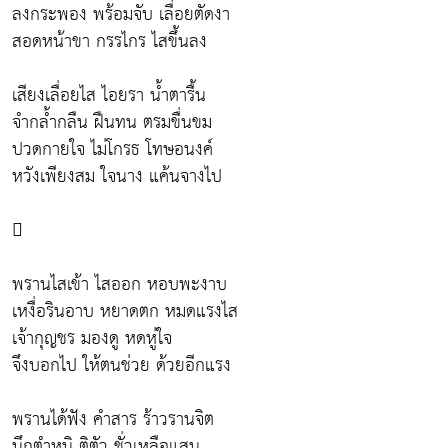
ลงกระพอง พร้อมจับ เลื่อยตัดงา
สอดหน้าขา กรรไกร ไสขึ้นลง
เสียงเลื่อยไส ไอยรา น้ำตารื้น
จำกล้ำกลืน ฝืนทน ตรมขื่นขม
ปวดกายใจ ไม่โกรธ โทษอนงค์
หวังเพียงสม ใจนาง แค้นจางไป

พรานไสเข้า ไสออก หอบพะงาบ
เหงื่อรินอาบ หยาดตก หมดแรงไส
เจ้ากุญชร มองดู หดหู่ใจ
จึงบอกไป ให้ตนช่วย ด้วยอีกแรง
พรานได้ฟัง คำสาร ร้าวรานจิต
นึกตำหนิ ติตัว ชั่วเหลือแสน