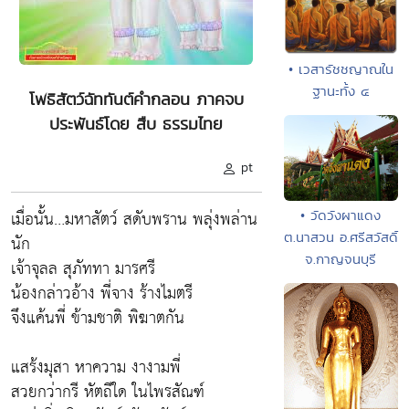
• เวสารัชชญาณใน
ฐานะทั้ง ๔
โพธิสัตว์ฉัททันต์คำกลอน ภาคจบ
ประพันธ์โดย สืบ ธรรมไทย
pt
เมื่อนั้น…มหาสัตว์ สดับพราน พลุ่งพล่าน
• วัดวังผาแดง
ต.นาสวน อ.ศรีสวัสดิ์
นัก
จ.กาญจนบุรี
เจ้าจุลล สุภัททา มารศรี
น้องกล่าวอ้าง พี่จาง ร้างไมตรี
จึงแค้นพี่ ข้ามชาติ พิฆาตกัน
แสร้งมุสา หาความ งางามพี่
สวยกว่ากรี หัตถีใด ในไพรสัณฑ์