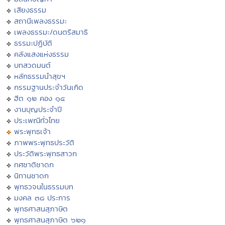
เสียงธรรม
สถานีเพลงธรรมะ
เพลงธรรมะ/ดนตรีสมาธิ
ธรรมะปฏิบัติ
คลังแสงแห่งธรรม
บทสวดมนต์
หลักธรรมนำสุขฯ
กรรมฐานประจำวันเกิด
ฮีต ๑๒ คอง ๑๔
งานบุญประจำปี
ประเพณีทั่วไทย
พระพุทธเจ้า
ภาพพระพุทธประวัติ
ประวัติพระพุทธสาวก
ทศชาติชาดก
นิทานชาดก
พุทธวจนในธรรมบท
มงคล ๓๘ ประการ
พุทธศาสนสุภาษิต
พุทธศาสนสุภาษิต ๖๒๑