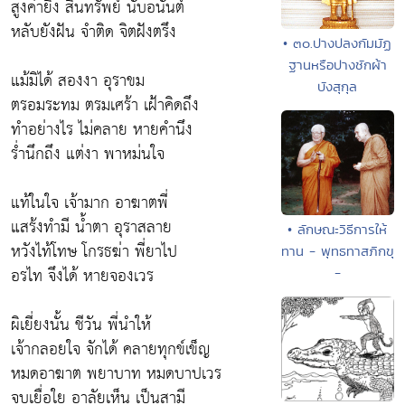
สูงค่ายิ่ง สินทรัพย์ นับอนันต์
หลับยังฝัน จำติด จิตฝังตรึง
• ๓๐.ปางปลงกัมมัฏ
ฐานหรือปางชักผ้า
แม้มิได้ สองงา อุราขม
บังสุกุล
ตรอมระทม ตรมเศร้า เฝ้าคิดถึง
ทำอย่างไร ไม่คลาย หายคำนึง
ร่ำนึกถึง แต่งา พาหม่นใจ
แท้ในใจ เจ้ามาก อาฆาตพี่
แสร้งทำมี น้ำตา อุราสลาย
• ลักษณะวิธีการให้
หวังไท้โทษ โกรธฆ่า พี่ยาไป
ทาน - พุทธทาสภิกขุ
อรไท จึงได้ หายจองเวร
-
ผิเยี่ยงนั้น ชีวัน พี่นำให้
เจ้ากลอยใจ จักได้ คลายทุกข์เข็ญ
หมดอาฆาต พยาบาท หมดบาปเวร
จบเยื่อใย อาลัยเห็น เป็นสามี