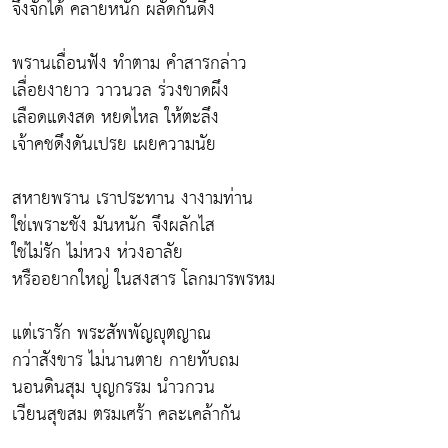
จึงจักได้ คลายหนัก ผลัดกันดึง
พรานเถื่อนฟัง ทำตาม คำสารกล่าว
เลื่อยงายาว วาวนวล ร่วงขาดผึง
เลือดแดงสด หยดไหล ให้ตะลึง
เจ้าคชดึงดันเปรย เผยความนัย
สหายพราน เราประทาน งางามท่าน
ใช่เพราะชัง มันหนัก จึงผลักไส
ใช่ไม่รัก ไม่หวง ห่วงอาลัย
หรืออยากใหญ่ ในสงสาร โลกมารพรหม
แต่เรารัก พระสัพพัญญุตญาณ
กว่าสังขาร ไม่นานตาย กายทับถม
นอนดินสุม บุญกรรม นำวกวน
เวียนสุขสม ตรมเศร้า คละเคล้ากัน