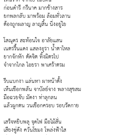
ก่อนดำรี กรีนาค มากช้างสาร
ยกพลกลับ มาพร้อม ล้อมทั่วลาน
ต้องถูกผลาญ ลาญสิ้น นิ่งอยู่ไย
โสณุดร สะท้อนใจ อาลัยแสน
เนตรรื้นแดง แสลงอุรา น้ำตาไหล
ยากจักหัก ตัดจิต ทิ้งมิตรไป
จำจากไกล ไอยรา พาเศร้าตรม
รีบแบกงา แล่นหา ผาหน้าตั้ง
เห็นเชือกพลัน จาบัลย์จาง พลางสุขสม
มือฉวยจับ มัดงา ท่าลุกลน
แล้วผูกตน วนเชือกครอบ รอบรัดกาย
เสร็จหยิบพลุ จุดไฟ มือไม้สั่น
เสียงซู่ดัง ควันโขมง โพล่งฟ้าใส