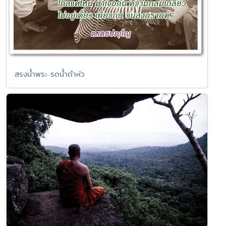
สรงน้ำพระ รดน้ำดำหัว