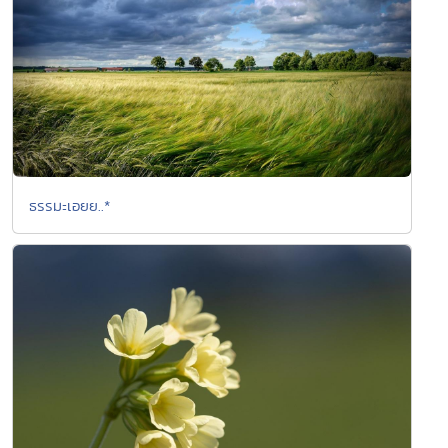
ธรรมะเอยย..*