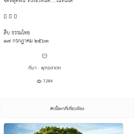
จิตหลุดพ้น ทรงอรหันต์.....ในทันใด
  
สืบ ธรรมไทย
๑๗ กรกฎาคม ๒๕๖๓
ที่มา : พุทธชาดก
7,284
#เนื้อหาที่เกี่ยวข้อง