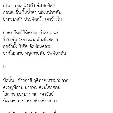
เป็นบาปติด ฝังตรึง จึงโศกศัลย์
ถอนสะอื้น รื้นน้ำตา นองหน้าพลัน
ยิ่งหวนหลัง ประดังเศร้า เผาข้างใน
กอดงาใหญ่ ไห้ครวญ กำสรวลพร่ำ
ร่ำรำพัน ระกำหม่น เกินข่มสลาย
สุดจักยั้ง รั้งจิต คิดผ่อนคลาย
องค์โฉมฉาย ทรุดกายพับ ชีพดับพลัน

บัดนั้น....ท้าวกาสี ฤดีหาย ทรามวัยจาก
ครวญพิลาป ยากทน ตรมโศกศัลย์
โสณุดร มองนาง พลางจาบัลย์
บังคมทาบ บาทราชัน หันจากลา