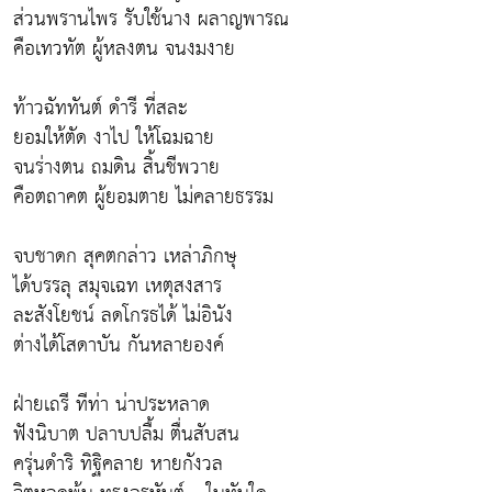
ส่วนพรานไพร รับใช้นาง ผลาญพารณ
คือเทวทัต ผู้หลงตน จนงมงาย
ท้าวฉัททันต์ ดำรี ที่สละ
ยอมให้ตัด งาไป ให้โฉมฉาย
จนร่างตน ถมดิน สิ้นชีพวาย
คือตถาคต ผู้ยอมตาย ไม่คลายธรรม
จบชาดก สุคตกล่าว เหล่าภิกษุ
ได้บรรลุ สมุจเฉท เหตุสงสาร
ละสังโยชน์ ลดโกรธได้ ไม่อินัง
ต่างได้โสดาบัน กันหลายองค์
ฝ่ายเถรี ทีท่า น่าประหลาด
ฟังนิบาต ปลาบปลื้ม ตื่นสับสน
ครุ่นดำริ ทิฐิคลาย หายกังวล