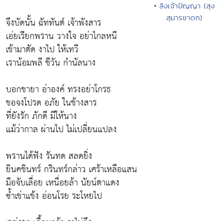
• ลิงเจ้าปัญญา (สุง
สุมารชาดก)
จึงบัดนั้น ฉัททันต์ เจ้าพังสาร
เอ่ยเรียกพราน วางใจ อย่าไกลหนี
เข้ามาตัด งาไป ให้เทวี
เราน้อมพลี ชีวัน กำนัลนาง
บอกชายา อ่าองค์ ทรงอย่าโกรธ
ขอจงโปรด อภัย ในช้างสาร
ที่ยังรัก ภักดี มีให้นาง
แม้ว่ากาล ผ่านไป ไม่เปลี่ยนแปลง
พรานได้ฟัง รันทด สลดยิ่ง
ยินคชินทร์ กรินทร์กล่าว เศร้าเหลือแสน
มือจับเลื่อย เหนื่อยล้า นัยน์ตาแดง
ซ้ำเข่าแข้ง อ่อนโรย ระโหยไป