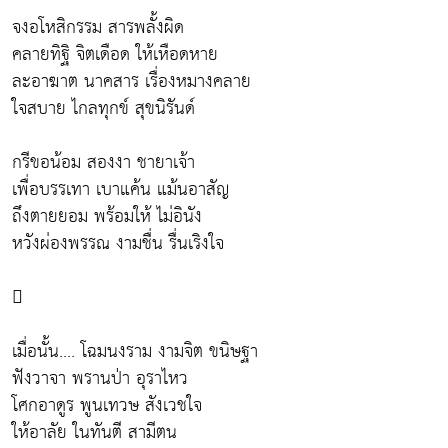
จงอโหสิกรรม สารพลั้งผิด
คลายทิฐิ จิตเดือด ให้เหือดหาย
ละอาฆาต นาคสาร เรื่องหมางคลาย
ใจสบาย ไกลทุกข์ สุขนิรันด์
กรีขอน้อม สองงา ชายาเจ้า
เพื่อบรรเทา เบาแค้น แม้นอาสัญ
ถึงตายยอม พร้อมให้ ไม่อินัง
หวังผ่องพรรณ งามชื่น รื่นเริงใจ

เมื่อนั้น.... โฉมนงราม งามจิต ขนิษฐา
ฟังวาจา พรานป่า อุราไหว
โศกอาดูร พูนเทวษ สังเวชใจ
ให้อาลัย ในทันตี สามีตน