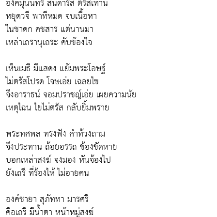
องค์มุนินทร์ สิ้นดำรัส ตรัสเท่านี้
หยุดวจี พาทีหมด จบเนื้อหา
ในชาดก คชสาร แต่นานมา
เหล่าเถรานุเถระ คับข้องใจ
เห็นเมธี มีแสดง แย้มพระโอษฐ์
ไม่ตรัสโปรด โจษเอ่ย เฉลยไข
จึงอาราธน์ จอมปราชญ์เอ่ย เผยความนัย
เหตุไฉน ไยไม่ตรัส กลับยิ้มพราย
พระทศพล ทรงฟัง คำท้วงถาม
จึงประทาน ถ้อยอรรถ ข้องขัดหาย
บอกเหล่าสงฆ์ จงมอง หันจ้องไป
ยังเถรี ที่ร้องไห้ ไม่อายคน
องค์ชายา สุภัททา มารศรี
คือเถรี มีน้ำตา หน้าหมู่สงฆ์