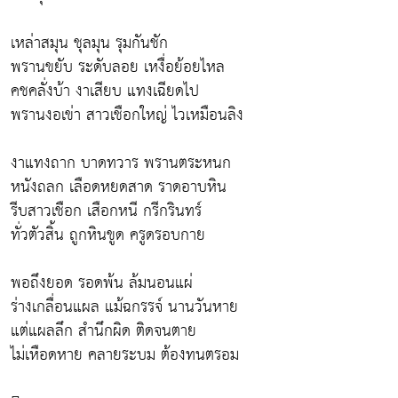
เหล่าสมุน ชุลมุน รุมกันชัก
พรานขยับ ระดับลอย เหงื่อย้อยไหล
คชคลั่งบ้า งาเสียบ แทงเฉียดไป
พรานงอเข่า สาวเชือกใหญ่ ไวเหมือนลิง
งาแทงถาก บาดทวาร พรานตระหนก
หนังถลก เลือดหยดสาด ราดอาบหิน
รีบสาวเชือก เสือกหนี กรีกรินทร์
ทั่วตัวสิ้น ถูกหินขูด ครูดรอบกาย
พอถึงยอด รอดพ้น ล้มนอนแผ่
ร่างเกลื่อนแผล แม้ฉกรรจ์ นานวันหาย
แต่แผลลึก สำนึกผิด ติดจนตาย
ไม่เหือดหาย คลายระบม ต้องทนตรอม