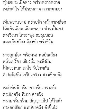
พุ่งอฆ ระเบิดหาว พร่างพราวพราย
เหล่าดำไร ให้ประหลาด กวาดตามอง
เห็นพรานบาป หยาบช้า หน้าตาเหลือก
ให้แค้นเดือด เลือดพล่าน ซ่านทั้งผอง
ต่างวิ่งหา โกรธาพุ่ง ตะลุมบอน
แผดเสียงก้อง จ้องฆ่า พร่าชีวัน
ฝ่ายลูกน้อง พร้อมรอ พอยินเสียง
สนั่นเปรี้ยง เสียงบึ้ม ทะลึ่งฝัน
ให้ตระหนก ตกใจ รีบไวพลัน
ต่างแข็งขัน เกรียวกราว สาวเชือกดึง
เหล่าทันตี กรีนาค เกรี้ยวกราดยิ่ง
ตามโกยวิ่ง ทิ่มงา ตาขมึง
พรานครั่นคร้าม สัญญาณไป ให้รีบดึง
กระตุกเชือก แทบขาดผึง ดึงขึ้นไว