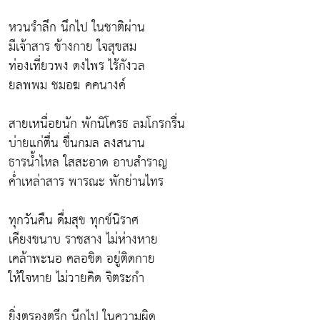
หวนรำลึก นึกไป ในชาติผ่าน
มีเจ้าสาร ข้างกาย ใจสุขสม
ท่องเที่ยวพง ดงไพร ไร้กังวล
ยลพพม ชมอฆ คคนางค์
สายเหนื่อยนัก พักนิโครธ ลมโกรกรื่น
บ่ายแก่ตื่น ชื่นกมล ลงสนาน
ธารน้ำไหล ใสสะอาด อาบสำราญ
ค่ำเหล่าสาร พารณะ พักย่านไทร
ทุกวันคืน ดื่มสุข ทุกข์นิราศ
เคียงขนาบ ราชสาง ไม่ห่างหาย
เคล้าพะนอ คลอชิด อยู่ติดกาย
ให้ใจหาย ไม่วายคิด จิตระกำ
ยิ่งตรองตรึก นึกไป ในความผิด