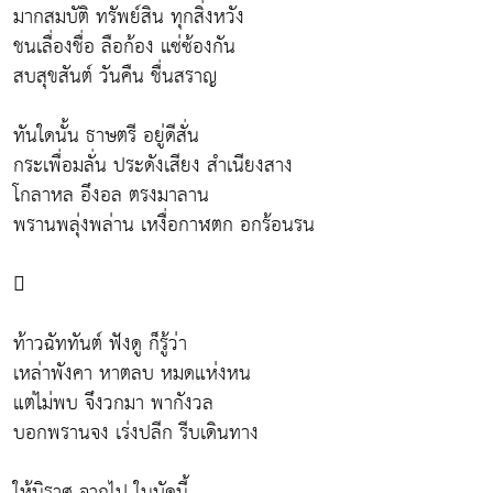
มากสมบัติ ทรัพย์สิน ทุกสิ่งหวัง
ชนเลื่องชื่อ ลือก้อง แซ่ซ้องกัน
สบสุขสันต์ วันคืน ชื่นสราญ
ทันใดนั้น ธาษตรี อยู่ดีสั่น
กระเพื่อมลั่น ประดังเสียง สำเนียงสาง
โกลาหล อึงอล ตรงมาลาน
พรานพลุ่งพล่าน เหงื่อกาฬตก อกร้อนรน

ท้าวฉัททันต์ ฟังดู ก็รู้ว่า
เหล่าพังคา หาตลบ หมดแห่งหน
แต่ไม่พบ จึงวกมา พากังวล
บอกพรานจง เร่งปลีก รีบเดินทาง
ให้นิราศ จากไป ในบัดนี้