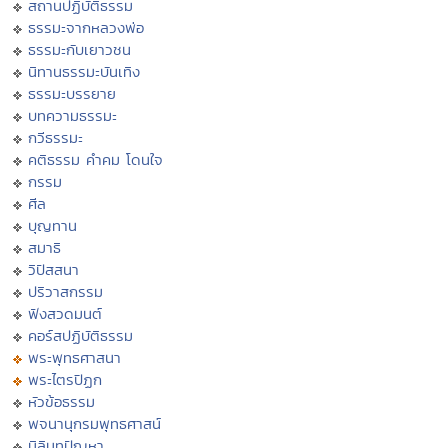
สถานปฏิบัติธรรม
ธรรมะจากหลวงพ่อ
ธรรมะกับเยาวชน
นิทานธรรมะบันเทิง
ธรรมะบรรยาย
บทความธรรมะ
กวีธรรมะ
คติธรรม คำคม โดนใจ
กรรม
ศีล
บุญทาน
สมาธิ
วิปัสสนา
ปริวาสกรรม
ฟังสวดมนต์
คอร์สปฏิบัติธรรม
พระพุทธศาสนา
พระไตรปิฏก
หัวข้อธรรม
พจนานุกรมพุทธศาสน์
มิลินทปัญหา