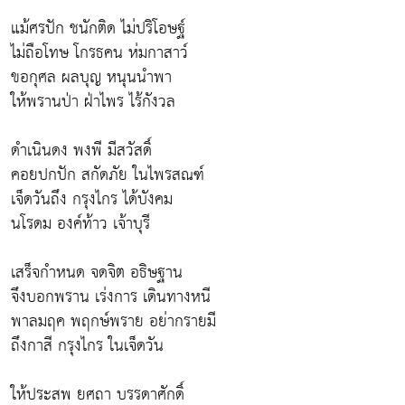
แม้ศรปัก ชนักติด ไม่ปริโอษฐ์
ไม่ถือโทษ โกรธคน ห่มกาสาว์
ขอกุศล ผลบุญ หนุนนำพา
ให้พรานป่า ฝ่าไพร ไร้กังวล
ดำเนินดง พงพี มีสวัสดิ์
คอยปกปัก สกัดภัย ในไพรสณฑ์
เจ็ดวันถึง กรุงไกร ได้บังคม
นโรดม องค์ท้าว เจ้าบุรี
เสร็จกำหนด จดจิต อธิษฐาน
จึงบอกพราน เร่งการ เดินทางหนี
พาลมฤค พฤกษ์พราย อย่ากรายมี
ถึงกาสี กรุงไกร ในเจ็ดวัน
ให้ประสพ ยศถา บรรดาศักดิ์