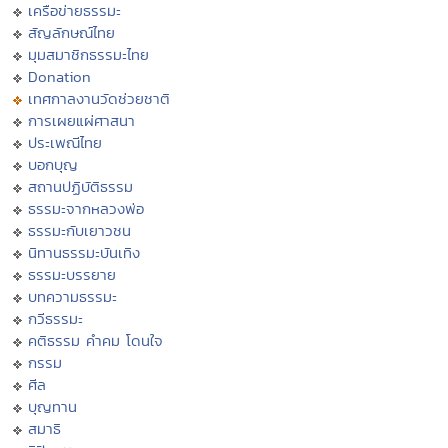
เครือข่ายธรรมะ
สัญลักษณ์ไทย
มุมสมาชิกธรรมะไทย
Donation
เทศกาลงานวัดช่วยชาติ
การเผยแผ่ศาสนา
ประเพณีไทย
บอกบุญ
สถานปฏิบัติธรรม
ธรรมะจากหลวงพ่อ
ธรรมะกับเยาวชน
นิทานธรรมะบันเทิง
ธรรมะบรรยาย
บทความธรรมะ
กวีธรรมะ
คติธรรม คำคม โดนใจ
กรรม
ศีล
บุญทาน
สมาธิ