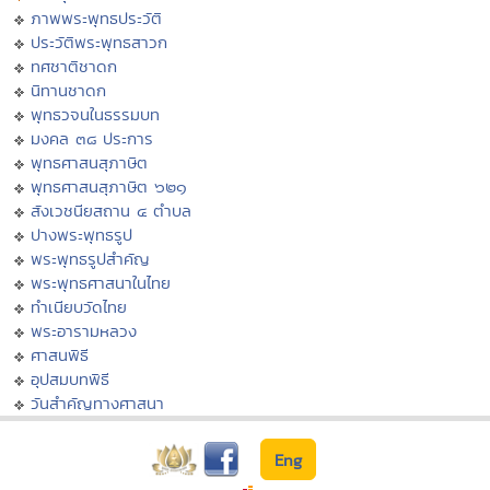
ภาพพระพุทธประวัติ
ประวัติพระพุทธสาวก
ทศชาติชาดก
นิทานชาดก
พุทธวจนในธรรมบท
มงคล ๓๘ ประการ
พุทธศาสนสุภาษิต
พุทธศาสนสุภาษิต ๖๒๑
สังเวชนียสถาน ๔ ตำบล
ปางพระพุทธรูป
พระพุทธรูปสำคัญ
พระพุทธศาสนาในไทย
ทำเนียบวัดไทย
พระอารามหลวง
ศาสนพิธี
อุปสมบทพิธี
วันสำคัญทางศาสนา
Eng