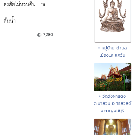
สงสัยไม่หวนคืน... ๚
ต้นน้ำ
7,280
• หมู่บ้าน ตำบล
เมืองและแคว้น
• วัดวังผาแดง
ต.นาสวน อ.ศรีสวัสดิ์
จ.กาญจนบุรี