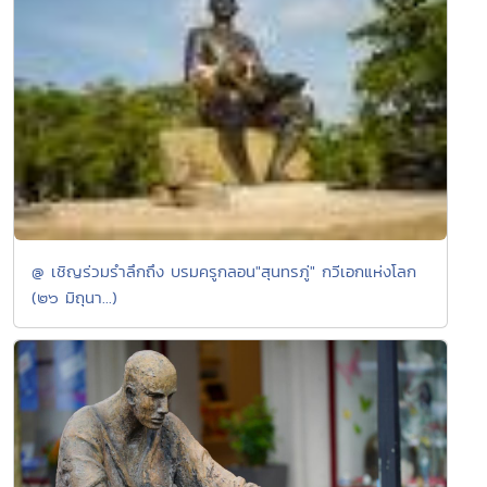
@ เชิญร่วมรำลึกถึง บรมครูกลอน"สุนทรภู่" กวีเอกแห่งโลก
(๒๖ มิถุนา...)