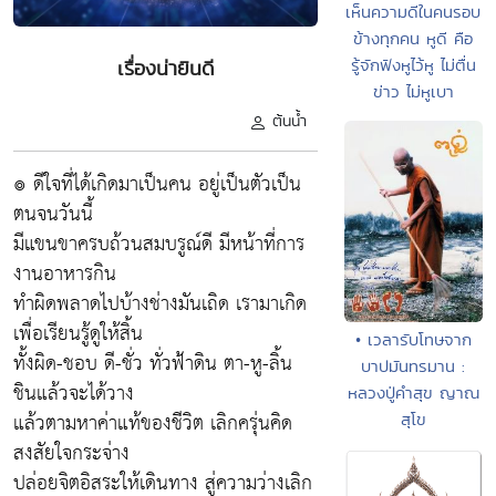
เห็นความดีในคนรอบ
ข้างทุกคน หูดี คือ
รู้จักฟังหูไว้หู ไม่ตื่น
เรื่องน่ายินดี
ข่าว ไม่หูเบา
ต้นน้ำ
๏ ดีใจที่ได้เกิดมาเป็นคน อยู่เป็นตัวเป็น
ตนจนวันนี้
มีแขนขาครบถ้วนสมบรูณ์ดี มีหน้าที่การ
งานอาหารกิน
ทำผิดพลาดไปบ้างช่างมันเถิด เรามาเกิด
เพื่อเรียนรู้ดูให้สิ้น
• เวลารับโทษจาก
ทั้งผิด-ชอบ ดี-ชั่ว ทั่วฟ้าดิน ตา-หู-ลิ้น
บาปมันทรมาน :
ชินแล้วจะได้วาง
หลวงปู่คำสุข ญาณ
แล้วตามหาค่าแท้ของชีวิต เลิกครุ่นคิด
สุโข
สงสัยใจกระจ่าง
ปล่อยจิตอิสระให้เดินทาง สู่ความว่างเลิก