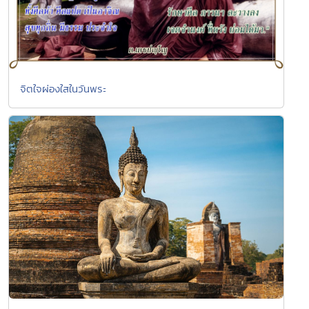
จิตใจผ่องใสในวันพระ