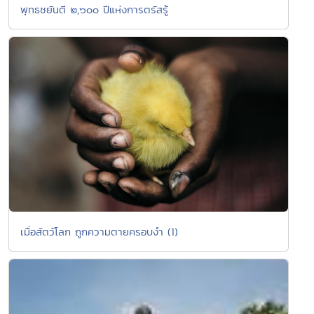
พุทธชยันตี ๒,๖๐๐ ปีแห่งการตรัสรู้
เมื่อสัตว์โลก ถูกความตายครอบงำ (1)