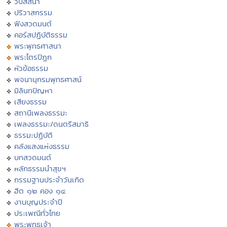
วิปัสสนา
ปริวาสกรรม
ฟังสวดมนต์
คอร์สปฏิบัติธรรม
พระพุทธศาสนา
พระไตรปิฏก
หัวข้อธรรม
พจนานุกรมพุทธศาสน์
มิลินทปัญหา
เสียงธรรม
สถานีเพลงธรรมะ
เพลงธรรมะ/ดนตรีสมาธิ
ธรรมะปฏิบัติ
คลังแสงแห่งธรรม
บทสวดมนต์
หลักธรรมนำสุขฯ
กรรมฐานประจำวันเกิด
ฮีต ๑๒ คอง ๑๔
งานบุญประจำปี
ประเพณีทั่วไทย
พระพุทธเจ้า