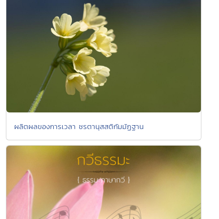
ผลิตผลของการเวลา ชรตานุสสติกัมมัฏฐาน