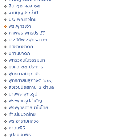
ฮีต ๑๒ คอง ๑๔
งานบุญประจำปี
ประเพณีทั่วไทย
พระพุทธเจ้า
ภาพพระพุทธประวัติ
ประวัติพระพุทธสาวก
ทศชาติชาดก
นิทานชาดก
พุทธวจนในธรรมบท
มงคล ๓๘ ประการ
พุทธศาสนสุภาษิต
พุทธศาสนสุภาษิต ๖๒๑
สังเวชนียสถาน ๔ ตำบล
ปางพระพุทธรูป
พระพุทธรูปสำคัญ
พระพุทธศาสนาในไทย
ทำเนียบวัดไทย
พระอารามหลวง
ศาสนพิธี
อุปสมบทพิธี