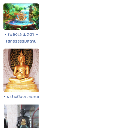
• เพลงแผ่เมตตา -
เสถียรธรรมสถาน
• ๕.ปางปัจจเวกขณะ