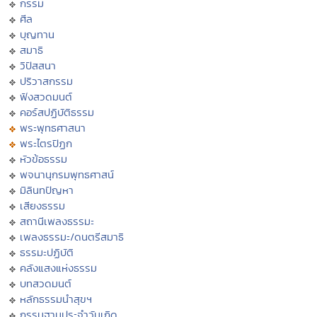
กรรม
ศีล
บุญทาน
สมาธิ
วิปัสสนา
ปริวาสกรรม
ฟังสวดมนต์
คอร์สปฏิบัติธรรม
พระพุทธศาสนา
พระไตรปิฏก
หัวข้อธรรม
พจนานุกรมพุทธศาสน์
มิลินทปัญหา
เสียงธรรม
สถานีเพลงธรรมะ
เพลงธรรมะ/ดนตรีสมาธิ
ธรรมะปฏิบัติ
คลังแสงแห่งธรรม
บทสวดมนต์
หลักธรรมนำสุขฯ
กรรมฐานประจำวันเกิด