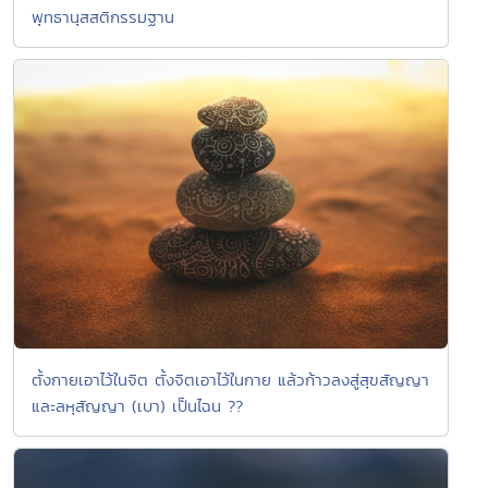
พุทธานุสสติกรรมฐาน
ตั้งกายเอาไว้ในจิต ตั้งจิตเอาไว้ในกาย แล้วก้าวลงสู่สุขสัญญา
และลหุสัญญา (เบา) เป็นไฉน ??