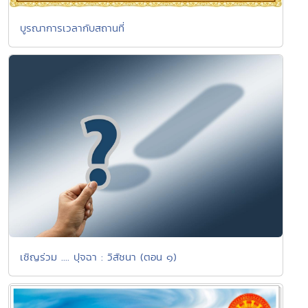
บูรณาการเวลากับสถานที่
เชิญร่วม .... ปุจฉา : วิสัชนา (ตอน ๑)