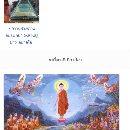
• "ต่างฝ่ายต่าง
อบรมกัน" (หลวงปู่
ขาว อนาลโย)
#เนื้อหาที่เกี่ยวข้อง