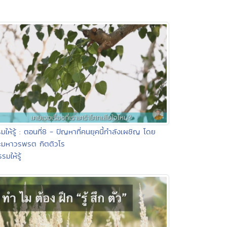
มให้รู้ : ตอนที่8 - ปัญหาที่คนยุคนี้กำลังเผชิญ โดย
ะมหาวรพรต กิตติวโร
รมให้รู้