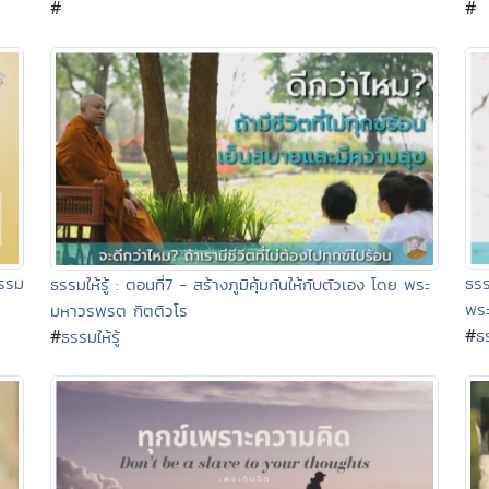
#
#
ธรร
รรม
ธรรมให้รู้ : ตอนที่7 - สร้างภูมิคุ้มกันให้กับตัวเอง โดย พระ
พร
มหาวรพรต กิตติวโร
#
#
ธร
ธรรมให้รู้