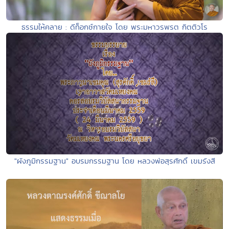
ธรรมให้คลาย : ดีท็อกซ์กายใจ โดย พระมหาวรพรต กิตติวโร
"ผังภูมิกรรมฐาน" อบรมกรรมฐาน โดย หลวงพ่อสุรศักดิ์ เขมรังสี