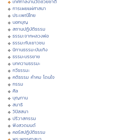
เทศกาลงานวัดช่วยชาติ
การเผยแผ่ศาสนา
ประเพณีไทย
บอกบุญ
สถานปฏิบัติธรรม
ธรรมะจากหลวงพ่อ
ธรรมะกับเยาวชน
นิทานธรรมะบันเทิง
ธรรมะบรรยาย
บทความธรรมะ
กวีธรรมะ
คติธรรม คำคม โดนใจ
กรรม
ศีล
บุญทาน
สมาธิ
วิปัสสนา
ปริวาสกรรม
ฟังสวดมนต์
คอร์สปฏิบัติธรรม
พระพุทธศาสนา