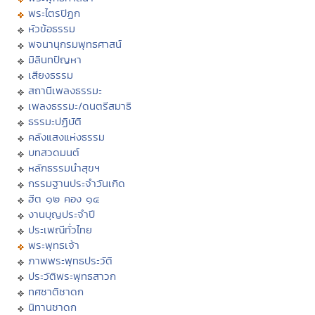
พระไตรปิฏก
หัวข้อธรรม
พจนานุกรมพุทธศาสน์
มิลินทปัญหา
เสียงธรรม
สถานีเพลงธรรมะ
เพลงธรรมะ/ดนตรีสมาธิ
ธรรมะปฏิบัติ
คลังแสงแห่งธรรม
บทสวดมนต์
หลักธรรมนำสุขฯ
กรรมฐานประจำวันเกิด
ฮีต ๑๒ คอง ๑๔
งานบุญประจำปี
ประเพณีทั่วไทย
พระพุทธเจ้า
ภาพพระพุทธประวัติ
ประวัติพระพุทธสาวก
ทศชาติชาดก
นิทานชาดก