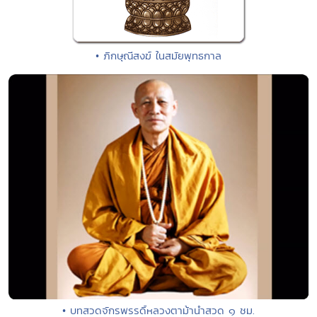
• ภิกษุณีสงฆ์ ในสมัยพุทธกาล
• บทสวดจักรพรรดิ์หลวงตาม้านำสวด ๑ ชม.