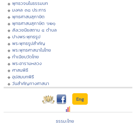
พุทธวจนในธรรมบท
มงคล ๓๘ ประการ
พุทธศาสนสุภาษิต
พุทธศาสนสุภาษิต ๖๒๑
สังเวชนียสถาน ๔ ตำบล
ปางพระพุทธรูป
พระพุทธรูปสำคัญ
พระพุทธศาสนาในไทย
ทำเนียบวัดไทย
พระอารามหลวง
ศาสนพิธี
อุปสมบทพิธี
วันสำคัญทางศาสนา
Eng
ธรรมะไทย