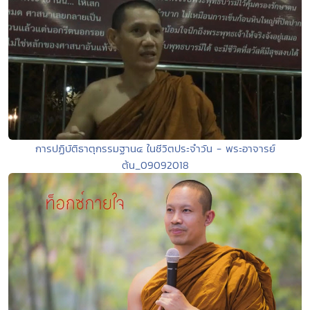
การปฏิบัติธาตุกรรมฐาน๔ ในชีวิตประจำวัน - พระอาจารย์
ต้น_09092018