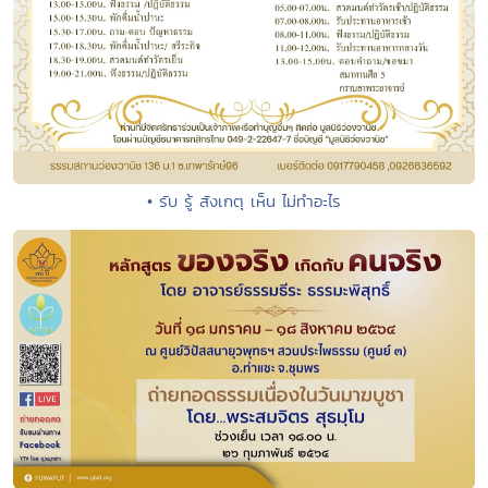
• รับ รู้ สังเกตุ เห็น ไม่ทำอะไร