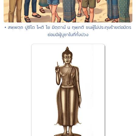
• สพฺพตฺถ ปูชิโต โหติ โย มิตฺตานํ น ทุพฺภติ ชนผู้ไม่ประทุษร้ายต่อมิตร
ย่อมมีผู้บูชาในที่ทั้งปวง