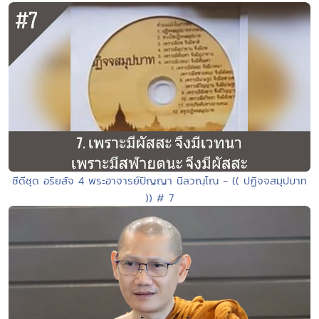
ซีดีชุด อริยสัจ 4 พระอาจารย์ปัญญา นีลวณฺโณ - (( ปฏิจจสมุปบาท
)) # 7