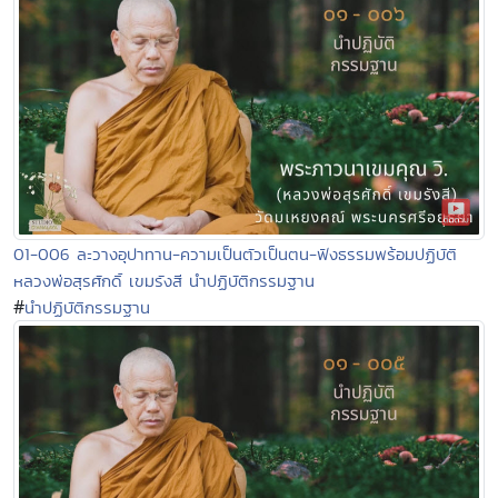
01-006 ละวางอุปาทาน-ความเป็นตัวเป็นตน-ฟังธรรมพร้อมปฏิบัติ
หลวงพ่อสุรศักดิ์ เขมรังสี นำปฏิบัติกรรมฐาน
#
นำปฏิบัติกรรมฐาน