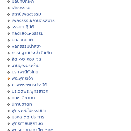
มิลินทปัญหา
เสียงธรรม
สถานีเพลงธรรมะ
เพลงธรรมะ/ดนตรีสมาธิ
ธรรมะปฏิบัติ
คลังแสงแห่งธรรม
บทสวดมนต์
หลักธรรมนำสุขฯ
กรรมฐานประจำวันเกิด
ฮีต ๑๒ คอง ๑๔
งานบุญประจำปี
ประเพณีทั่วไทย
พระพุทธเจ้า
ภาพพระพุทธประวัติ
ประวัติพระพุทธสาวก
ทศชาติชาดก
นิทานชาดก
พุทธวจนในธรรมบท
มงคล ๓๘ ประการ
พุทธศาสนสุภาษิต
พุทธศาสนสุภาษิต ๖๒๑