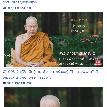
รังสี นำเจริญกรรมฐาน
#
นำปฏิบัติกรรมฐาน
01-003 จิตรู้จิต-จิตรู้กาย-ฟังธรรมพร้อมปฏิบัติ หลวงพ่อสุรศักดิ์
เขมรังสี นำปฏิบัติเจริญกรรมฐาน
#
นำปฏิบัติกรรมฐาน