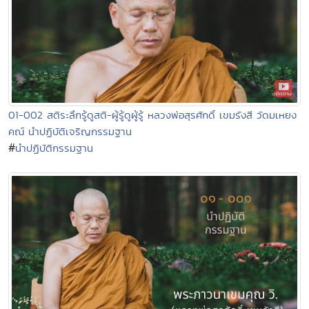
01-002 สติระลึกรู้ดูสติ-ผู้รู้ดูผู้รู้ หลวงพ่อสุรศักดิ์ เขมรังสี วัดมเหยง
คณ์ นำปฏิบัติเจริญกรรมฐาน
#
นำปฏิบัติกรรมฐาน