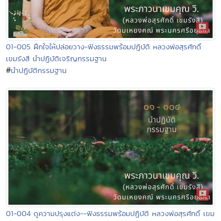
01-005 ฝึกใจให้ปล่อยวาง-ฟังธรรมพร้อมปฏิบัติ หลวงพ่อสุรศักดิ์
เขมรังสี นำปฏิบัติเจริญกรรมฐาน
#
นำปฏิบัติกรรมฐาน
01-004 ดูความปรุงแต่ง--ฟังธรรมพร้อมปฏิบัติ หลวงพ่อสุรศักดิ์ เขม