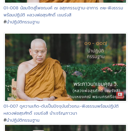
01-008 น้อมจิตสู่โพชฌงค์ ๗ อสุภกรรมฐาน-อาการ ๓๒-ฟังธรรม
พร้อมปฏิบัติ หลวงพ่อสุรศักดิ์ เขมรังสี
#
นำปฏิบัติกรรมฐาน
01-007 ดูความเกิด-ดับเป็นปัจจุบันชั่วขณะ-ฟังธรรมพร้อมปฏิบัติ
หลวงพ่อสุรศักดิ์ เขมรังสี นำเจริญภาวนา
#
นำปฏิบัติกรรมฐาน