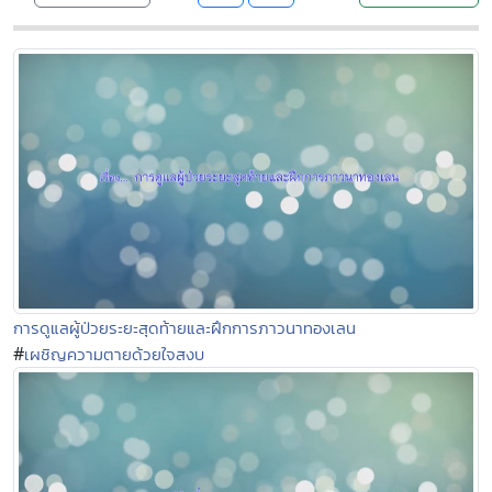
การดูแลผู้ป่วยระยะสุดท้ายและฝึกการภาวนาทองเลน
#
เผชิญความตายด้วยใจสงบ