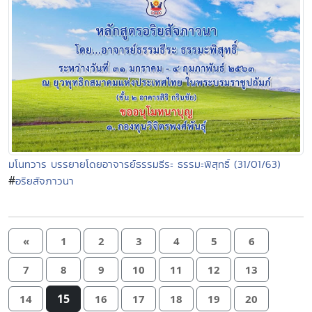
มโนทวาร บรรยายโดยอาจารย์ธรรมธีระ ธรรมะพิสุทธิ์ (31/01/63)
#
อริยสัจภาวนา
«
1
2
3
4
5
6
7
8
9
10
11
12
13
15
14
16
17
18
19
20