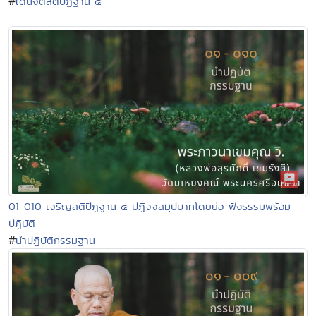
#
เดินจิตสติปัฏฐาน ๔
01-010 เจริญสติปัฏฐาน ๔-ปฏิจจสมุปบาทโดยย่อ-ฟังธรรมพร้อม
ปฏิบัติ
#
นำปฏิบัติกรรมฐาน