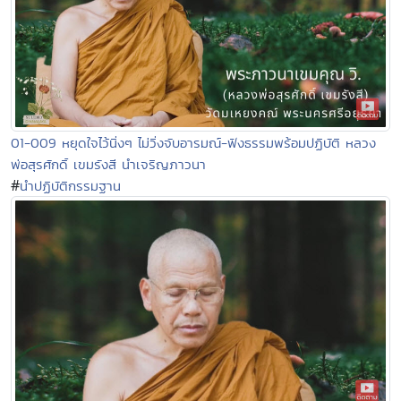
01-009 หยุดใจไว้นิ่งๆ ไม่วิ่งจับอารมณ์-ฟังธรรมพร้อมปฏิบัติ หลวง
พ่อสุรศักดิ์ เขมรังสี นำเจริญภาวนา
#
นำปฏิบัติกรรมฐาน