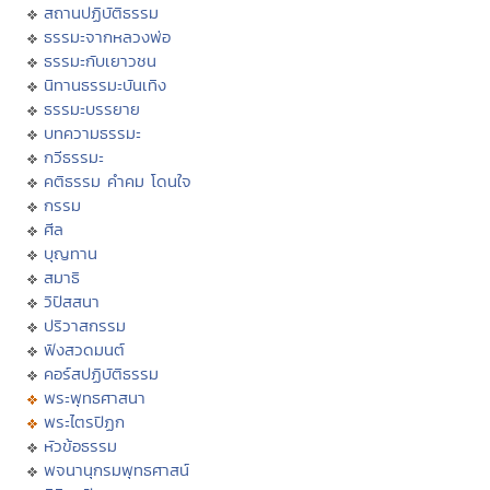
สถานปฏิบัติธรรม
ธรรมะจากหลวงพ่อ
ธรรมะกับเยาวชน
นิทานธรรมะบันเทิง
ธรรมะบรรยาย
บทความธรรมะ
กวีธรรมะ
คติธรรม คำคม โดนใจ
กรรม
ศีล
บุญทาน
สมาธิ
วิปัสสนา
ปริวาสกรรม
ฟังสวดมนต์
คอร์สปฏิบัติธรรม
พระพุทธศาสนา
พระไตรปิฏก
หัวข้อธรรม
พจนานุกรมพุทธศาสน์