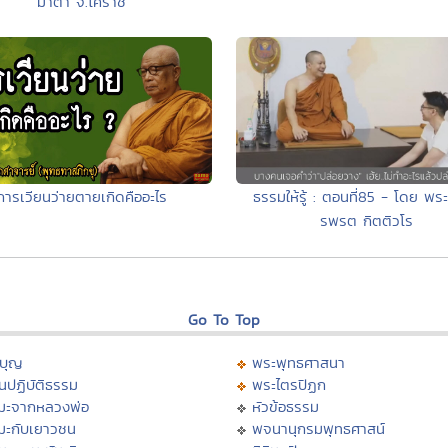
มาตา จ.โคราช
การเวียนว่ายตายเกิดคืออะไร
ธรรมให้รู้ : ตอนที่85 - โดย พร
รพรต กิตติวโร
Go To Top
บุญ
พระพุทธศาสนา
นปฏิบัติธรรม
พระไตรปิฏก
มะจากหลวงพ่อ
หัวข้อธรรม
มะกับเยาวชน
พจนานุกรมพุทธศาสน์