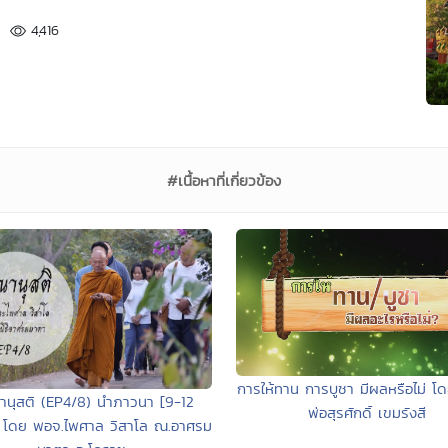
4,416
#เนื้อหาที่เกี่ยวข้อง
การให้ทาน การบูชา มีผลหรือไม่ 
นุสติ (EP4/8) นำภาวนา [9-12
พ่อสุรศักดิ์ เขมรังสี
] โดย พอจ.ไพศาล วิสาโล ณ.อาศรม