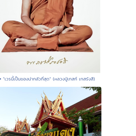
• "เวรนี้เป็นของน่ากลัวที่สุด" (หลวงปู่เทสก์ เทสรังสี)