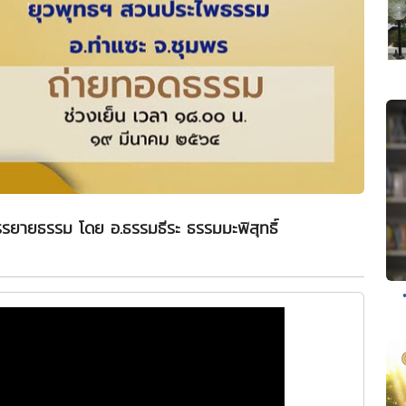
รยายธรรม โดย อ.ธรรมธีระ ธรรมมะพิสุทธิ์