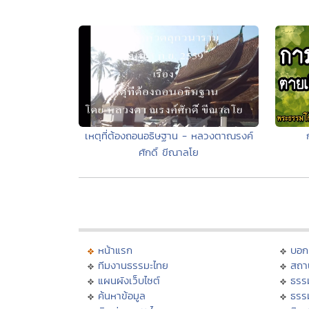
เหตุที่ต้องถอนอธิษฐาน - หลวงตาณรงค์
ศักดิ์ ขีณาลโย
หน้าแรก
บอก
ทีมงานธรรมะไทย
สถา
แผนผังเว็บไซต์
ธรร
ค้นหาข้อมูล
ธรร