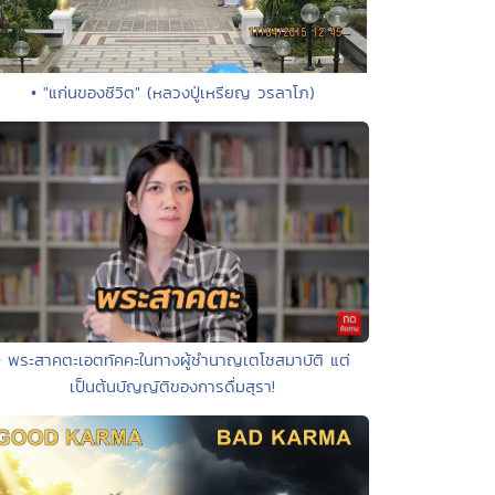
• "แก่นของชีวิต" (หลวงปู่เหรียญ วรลาโภ)
• พระสาคตะเอตทัคคะในทางผู้ชำนาญเตโชสมาบัติ แต่
เป็นต้นบัญญัติของการดื่มสุรา!