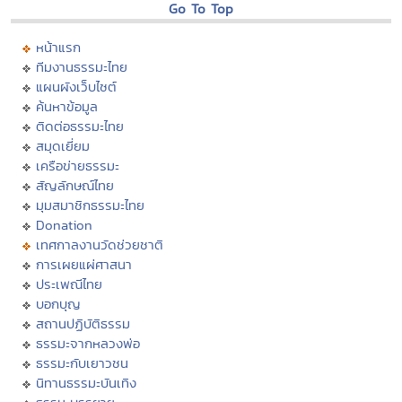
Go To Top
หน้าแรก
ทีมงานธรรมะไทย
แผนผังเว็บไซต์
ค้นหาข้อมูล
ติดต่อธรรมะไทย
สมุดเยี่ยม
เครือข่ายธรรมะ
สัญลักษณ์ไทย
มุมสมาชิกธรรมะไทย
Donation
เทศกาลงานวัดช่วยชาติ
การเผยแผ่ศาสนา
ประเพณีไทย
บอกบุญ
สถานปฏิบัติธรรม
ธรรมะจากหลวงพ่อ
ธรรมะกับเยาวชน
นิทานธรรมะบันเทิง