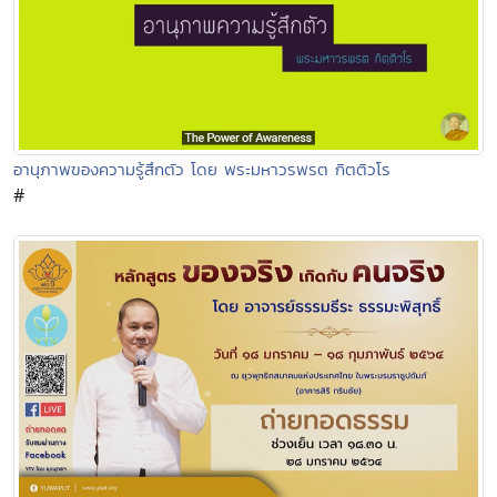
อานุภาพของความรู้สึกตัว โดย พระมหาวรพรต กิตติวโร
#