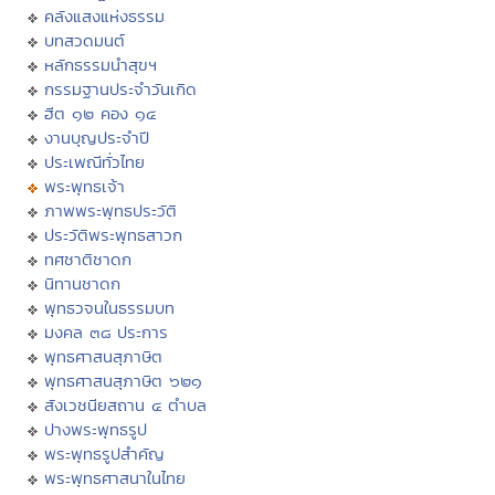
คลังแสงแห่งธรรม
บทสวดมนต์
หลักธรรมนำสุขฯ
กรรมฐานประจำวันเกิด
ฮีต ๑๒ คอง ๑๔
งานบุญประจำปี
ประเพณีทั่วไทย
พระพุทธเจ้า
ภาพพระพุทธประวัติ
ประวัติพระพุทธสาวก
ทศชาติชาดก
นิทานชาดก
พุทธวจนในธรรมบท
มงคล ๓๘ ประการ
พุทธศาสนสุภาษิต
พุทธศาสนสุภาษิต ๖๒๑
สังเวชนียสถาน ๔ ตำบล
ปางพระพุทธรูป
พระพุทธรูปสำคัญ
พระพุทธศาสนาในไทย