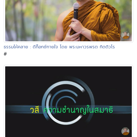
ธรรมให้คลาย : ดีท็อกซ์กายใจ โดย พระมหาวรพรต กิตติวโร
#