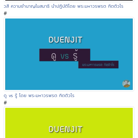
วสี ความชำนาญในสมาธิ นำปฏิบัติโดย พระมหาวรพรต กิตติวโร
#
ดู vs รู้ โดย พระมหาวรพรต กิตติวโร
#