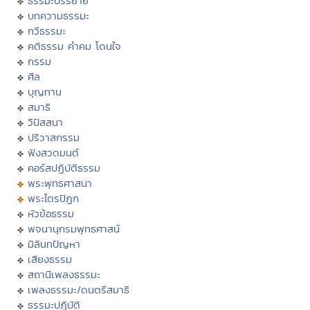
ธรรมะบรรยาย
บทความธรรมะ
กวีธรรมะ
คติธรรม คำคม โดนใจ
กรรม
ศีล
บุญทาน
สมาธิ
วิปัสสนา
ปริวาสกรรม
ฟังสวดมนต์
คอร์สปฏิบัติธรรม
พระพุทธศาสนา
พระไตรปิฏก
หัวข้อธรรม
พจนานุกรมพุทธศาสน์
มิลินทปัญหา
เสียงธรรม
สถานีเพลงธรรมะ
เพลงธรรมะ/ดนตรีสมาธิ
ธรรมะปฏิบัติ