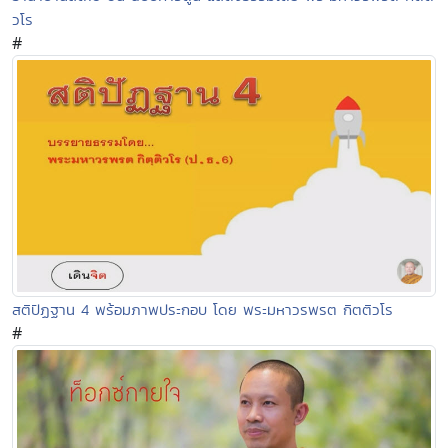
วโร
#
สติปัฏฐาน 4 พร้อมภาพประกอบ โดย พระมหาวรพรต กิตติวโร
#