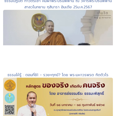
ธรรมปฏิบัติ ทำวัตรเช้า ห่มผ้าพระปรินิพพาน ณ วิหารพระปรินพพาน
สาลวโนทยาน กุสินารา อินเดีย 25ม.ค.2567
ธรรมให้รู้ : ตอนที่81 - รวย=ทุกข์? โดย พระมหาวรพรต กิตติวโร