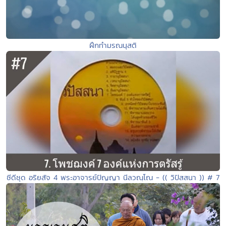
ฝึกทำมรณนุสติ
ซีดีชุด อริยสัจ 4 พระอาจารย์ปัญญา นีลวณฺโณ - (( วิปัสสนา )) # 7