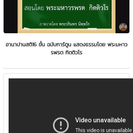
อานาปานสติ16 ขั้น ฉบับการ์ตูน แสดงธรรมโดย พระมหาว
รพรต กิตติวโร