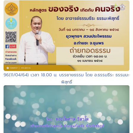
96(11/04/64) เวลา 18.00 น. บรรยายธรรม โดย อ.ธรรมธีระ ธรรมมะ
พิสุทธิ์