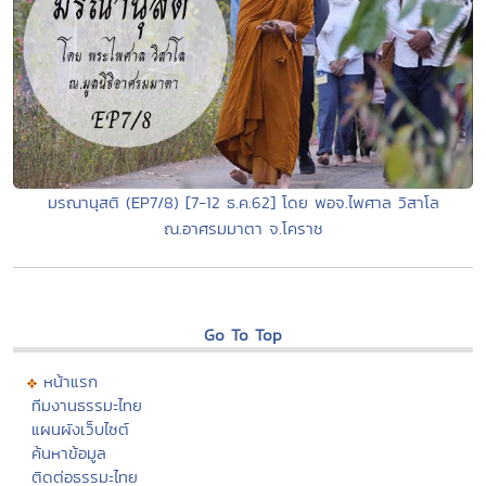
มรณานุสติ (EP7/8) [7-12 ธ.ค.62] โดย พอจ.ไพศาล วิสาโล
ณ.อาศรมมาตา จ.โคราช
Go To Top
หน้าแรก
ทีมงานธรรมะไทย
แผนผังเว็บไซต์
ค้นหาข้อมูล
ติดต่อธรรมะไทย