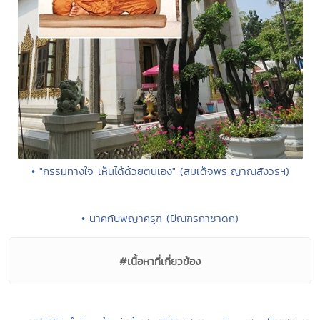
• "กรรมทางใจ เห็นได้ด้วยตนเอง" (สมเด็จพระญาณสังวรฯ)
• นาคกับพญาครุฑ (ปัณฑรกาชาดก)
#เนื้อหาที่เกี่ยวข้อง