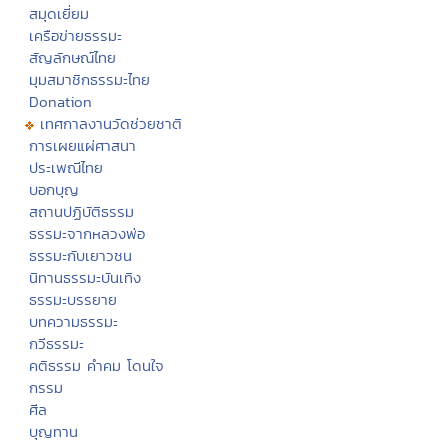
สมุดเยี่ยม
เครือข่ายธรรมะ
สัญลักษณ์ไทย
มุมสมาชิกธรรมะไทย
Donation
เทศกาลงานวัดช่วยชาติ
การเผยแผ่ศาสนา
ประเพณีไทย
บอกบุญ
สถานปฏิบัติธรรม
ธรรมะจากหลวงพ่อ
ธรรมะกับเยาวชน
นิทานธรรมะบันเทิง
ธรรมะบรรยาย
บทความธรรมะ
กวีธรรมะ
คติธรรม คำคม โดนใจ
กรรม
ศีล
บุญทาน