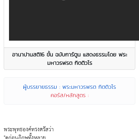
อานาปานสติ16 ขั้น ฉบับการ์ตูน แสดงธรรมโดย พระ
มหาวรพรต กิตติวโร
ผู้บรรยายธรรม : พระมหาวรพรต กิตติวโร
คอร์ส/หลักสูตร :
พระพุทธองค์ทรงตรัสว่า
"ดูก่อนภิกษุทั้งหลาย