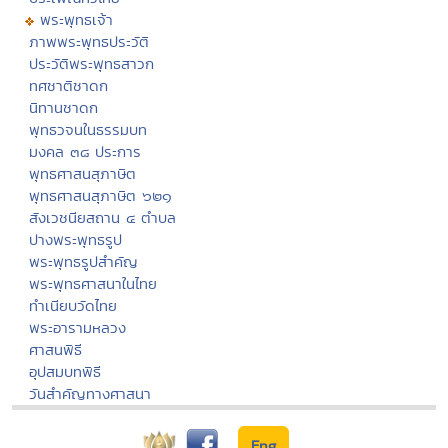
พระพุทธเจ้า
ภาพพระพุทธประวัติ
ประวัติพระพุทธสาวก
ทศชาติชาดก
นิทานชาดก
พุทธวจนในธรรมบท
มงคล ๓๘ ประการ
พุทธศาสนสุภาษิต
พุทธศาสนสุภาษิต ๖๒๑
สังเวชนียสถาน ๔ ตำบล
ปางพระพุทธรูป
พระพุทธรูปสำคัญ
พระพุทธศาสนาในไทย
ทำเนียบวัดไทย
พระอารามหลวง
ศาสนพิธี
อุปสมบทพิธี
วันสำคัญทางศาสนา
Eng