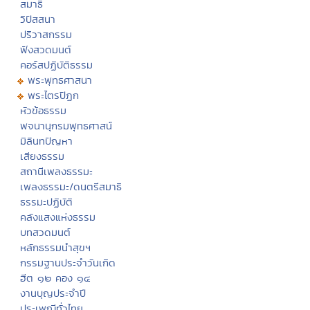
สมาธิ
วิปัสสนา
ปริวาสกรรม
ฟังสวดมนต์
คอร์สปฏิบัติธรรม
พระพุทธศาสนา
พระไตรปิฏก
หัวข้อธรรม
พจนานุกรมพุทธศาสน์
มิลินทปัญหา
เสียงธรรม
สถานีเพลงธรรมะ
เพลงธรรมะ/ดนตรีสมาธิ
ธรรมะปฏิบัติ
คลังแสงแห่งธรรม
บทสวดมนต์
หลักธรรมนำสุขฯ
กรรมฐานประจำวันเกิด
ฮีต ๑๒ คอง ๑๔
งานบุญประจำปี
ประเพณีทั่วไทย