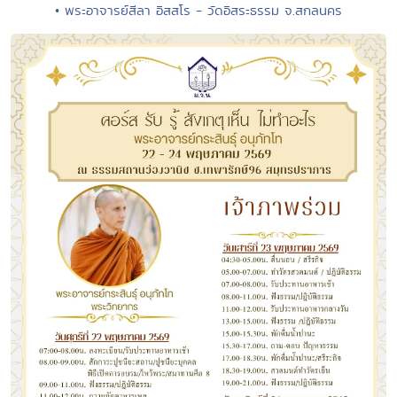
• พระอาจารย์สีลา อิสสโร - วัดอิสระธรรม จ.สกลนคร