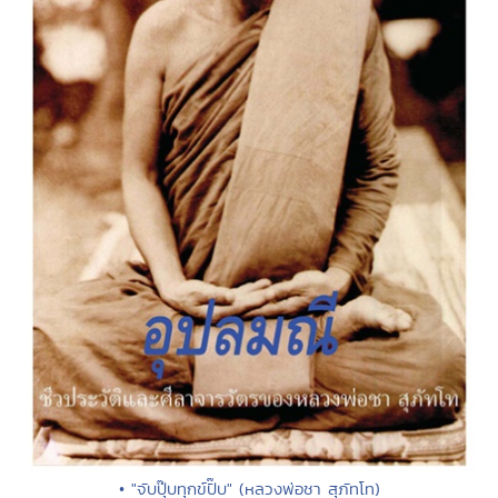
• "จับปุ๊บทุกข์ปั๊บ" (หลวงพ่อชา สุภัทโท)