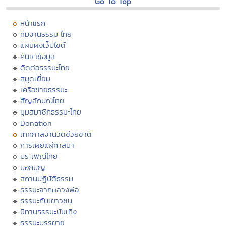
Go To Top
หน้าแรก
ทีมงานธรรมะไทย
แผนผังเว็บไซต์
ค้นหาข้อมูล
ติดต่อธรรมะไทย
สมุดเยี่ยม
เครือข่ายธรรมะ
สัญลักษณ์ไทย
มุมสมาชิกธรรมะไทย
Donation
เทศกาลงานวัดช่วยชาติ
การเผยแผ่ศาสนา
ประเพณีไทย
บอกบุญ
สถานปฏิบัติธรรม
ธรรมะจากหลวงพ่อ
ธรรมะกับเยาวชน
นิทานธรรมะบันเทิง
ธรรมะบรรยาย