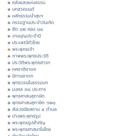
คลังแสงแห่งธรรม
บทสวดมนต์
หลักธรรมนำสุขฯ
กรรมฐานประจำวันเกิด
ฮีต ๑๒ คอง ๑๔
งานบุญประจำปี
ประเพณีทั่วไทย
พระพุทธเจ้า
ภาพพระพุทธประวัติ
ประวัติพระพุทธสาวก
ทศชาติชาดก
นิทานชาดก
พุทธวจนในธรรมบท
มงคล ๓๘ ประการ
พุทธศาสนสุภาษิต
พุทธศาสนสุภาษิต ๖๒๑
สังเวชนียสถาน ๔ ตำบล
ปางพระพุทธรูป
พระพุทธรูปสำคัญ
พระพุทธศาสนาในไทย
ทำเนียบวัดไทย