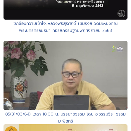
ซักซ้อมความเข้าใจ..หลวงพ่อสุรศักดิ์ เขมรังสี วัดมเหยงคณ์
พระนครศรีอยุธยา คอร์สกรรมฐานพฤศจิกายน 2563
85(31/03/64) เวลา 18.00 น. บรรยายธรรม โดย อ.ธรรมธีระ ธรรม
มะพิสุทธิ์