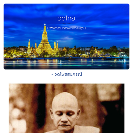
• วัดโพธิสมภรณ์