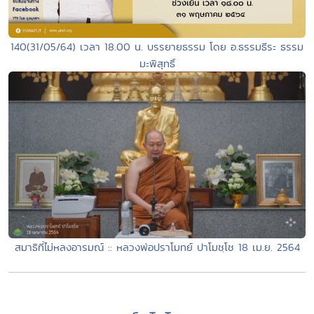
140(31/05/64) เวลา 18.00 น. บรรยายธรรม โดย อ.ธรรมธีระ ธรรม
มะพิสุทธิ์
สมาธิที่ไม่หลงอารมณ์ :: หลวงพ่อปราโมทย์ ปาโมชฺโช 18 เม.ย. 2564