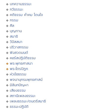
บทความธรรมะ
กวีธรรมะ
คติธรรม คำคม โดนใจ
กรรม
ศีล
บุญทาน
สมาธิ
วิปัสสนา
ปริวาสกรรม
ฟังสวดมนต์
คอร์สปฏิบัติธรรม
พระพุทธศาสนา
พระไตรปิฏก
หัวข้อธรรม
พจนานุกรมพุทธศาสน์
มิลินทปัญหา
เสียงธรรม
สถานีเพลงธรรมะ
เพลงธรรมะ/ดนตรีสมาธิ
ธรรมะปฏิบัติ