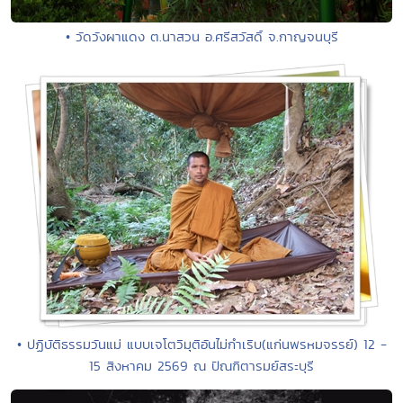
• วัดวังผาแดง ต.นาสวน อ.ศรีสวัสดิ์ จ.กาญจนบุรี
• ปฏิบัติธรรมวันแม่ แบบเจโตวิมุติอันไม่กำเริบ(แก่นพรหมจรรย์) 12 -
15 สิงหาคม 2569 ณ ปัณฑิตารมย์สระบุรี