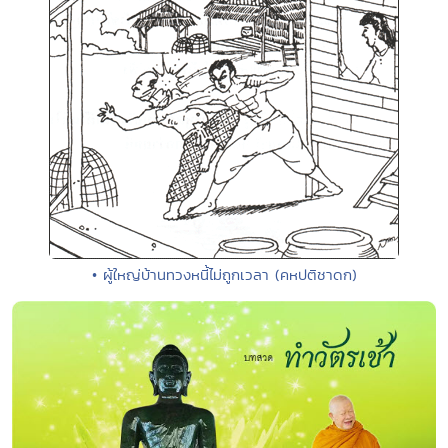
• ผู้ใหญ่บ้านทวงหนี้ไม่ถูกเวลา (คหปติชาดก)