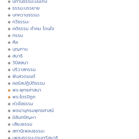
นิทานธรรมะบันเทิง
ธรรมะบรรยาย
บทความธรรมะ
กวีธรรมะ
คติธรรม คำคม โดนใจ
กรรม
ศีล
บุญทาน
สมาธิ
วิปัสสนา
ปริวาสกรรม
ฟังสวดมนต์
คอร์สปฏิบัติธรรม
พระพุทธศาสนา
พระไตรปิฏก
หัวข้อธรรม
พจนานุกรมพุทธศาสน์
มิลินทปัญหา
เสียงธรรม
สถานีเพลงธรรมะ
เพลงธรรมะ/ดนตรีสมาธิ