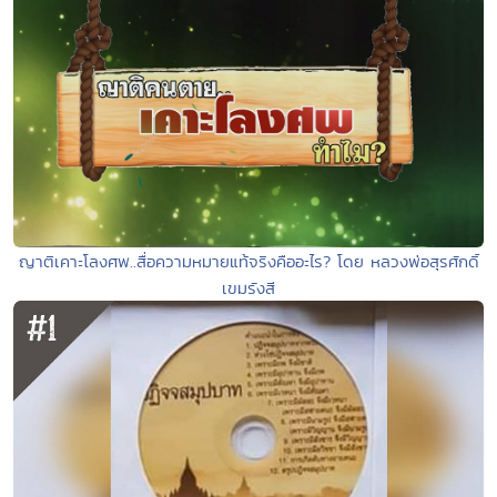
ญาติเคาะโลงศพ..สื่อความหมายแท้จริงคืออะไร? โดย หลวงพ่อสุรศักดิ์
เขมรังสี