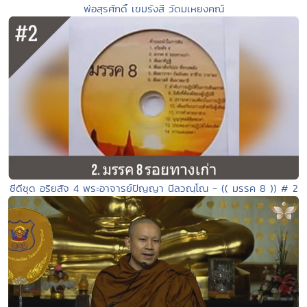
พ่อสุรศักดิ์ เขมรังสี วัดมเหยงคณ์
ซีดีชุด อริยสัจ 4 พระอาจารย์ปัญญา นีลวณฺโณ - (( มรรค 8 )) # 2