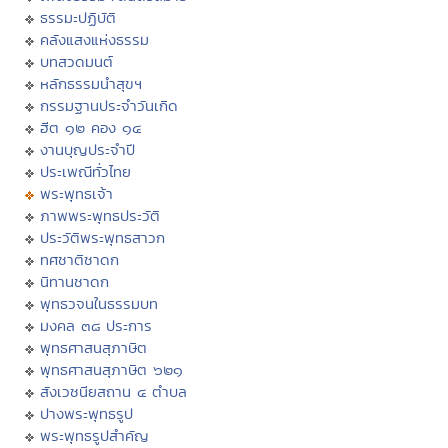
ธรรมะปฏิบัติ
คลังแสงแห่งธรรม
บทสวดมนต์
หลักธรรมนำสุขฯ
กรรมฐานประจำวันเกิด
ฮีต ๑๒ คอง ๑๔
งานบุญประจำปี
ประเพณีทั่วไทย
พระพุทธเจ้า
ภาพพระพุทธประวัติ
ประวัติพระพุทธสาวก
ทศชาติชาดก
นิทานชาดก
พุทธวจนในธรรมบท
มงคล ๓๘ ประการ
พุทธศาสนสุภาษิต
พุทธศาสนสุภาษิต ๖๒๑
สังเวชนียสถาน ๔ ตำบล
ปางพระพุทธรูป
พระพุทธรูปสำคัญ