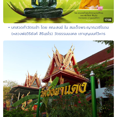
• บทสวดทำวัตรเช้า โดย คณะสงฆ์ ใน สมเด็จพระญาณวชิโรดม
(หลวงพ่อวิริยังค์ สิรินฺธโร) วัดธรรมมงคล เถาบุญนนท์วิหาร