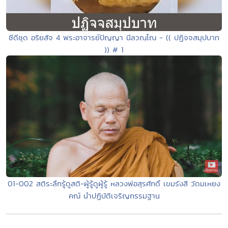
ซีดีชุด อริยสัจ 4 พระอาจารย์ปัญญา นีลวณฺโณ - (( ปฏิจจสมุปบาท
)) # 1
01-002 สติระลึกรู้ดูสติ-ผู้รู้ดูผู้รู้ หลวงพ่อสุรศักดิ์ เขมรังสี วัดมเหยง
คณ์ นำปฏิบัติเจริญกรรมฐาน